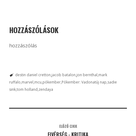
HOZZÁSZÓLÁSOK
hozzászólás
destin daniel cretton
jacob batalon
jon bernthal
mark
ruffalo
marvel
mcu
pókember
Pókember: Vadonatúj nap
sadie
sink
tom holland
zendaya
ELŐZŐ CIKK
FIVÉRSÉG - KRITIKA