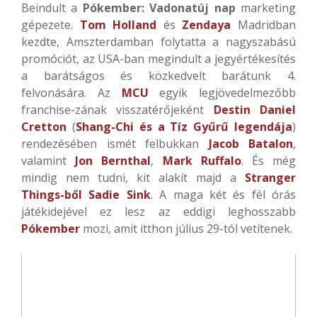
Beindult a
Pókember: Vadonatúj nap
marketing
gépezete.
Tom Holland
és
Zendaya
Madridban
kezdte, Amszterdamban folytatta a nagyszabású
promóciót, az USA-ban megindult a jegyértékesítés
a barátságos és közkedvelt barátunk 4.
felvonására. Az
MCU
egyik legjövedelmezőbb
franchise-zának visszatérőjeként
Destin Daniel
Cretton
(
Shang-Chi és a Tíz Gyűrű legendája
)
rendezésében ismét felbukkan
Jacob Batalon
,
valamint
Jon Bernthal
,
Mark Ruffalo
. És még
mindig nem tudni, kit alakít majd a
Stranger
Things-ből
Sadie Sink
. A maga két és fél órás
játékidejével ez lesz az eddigi leghosszabb
Pókember
mozi, amit itthon július 29-tól vetítenek.