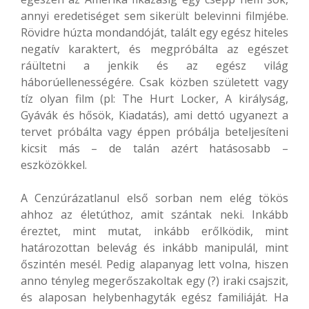
annyi eredetiséget sem sikerült belevinni filmjébe.
Rövidre húzta mondandóját, talált egy egész hiteles
negatív karaktert, és megpróbálta az egészet
ráültetni a jenkik és az egész világ
háborúellenességére. Csak közben született vagy
tíz olyan film (pl: The Hurt Locker, A királyság,
Gyávák és hősök, Kiadatás), ami dettó ugyanezt a
tervet próbálta vagy éppen próbálja beteljesíteni
kicsit más – de talán azért hatásosabb –
eszközökkel.
A Cenzúrázatlanul első sorban nem elég tökös
ahhoz az életúthoz, amit szántak neki. Inkább
éreztet, mint mutat, inkább erőlködik, mint
határozottan belevág és inkább manipulál, mint
őszintén mesél. Pedig alapanyag lett volna, hiszen
anno tényleg megerőszakoltak egy (?) iraki csajszit,
és alaposan helybenhagyták egész familiáját. Ha