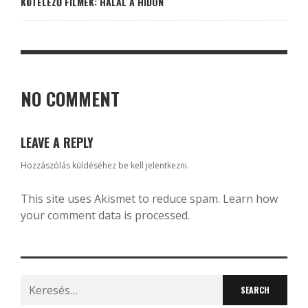
KÖTELEZŐ FILMEK: HALÁL A HÍDON
NO COMMENT
LEAVE A REPLY
Hozzászólás küldéséhez
be kell jelentkezni
.
This site uses Akismet to reduce spam.
Learn how
your comment data is processed.
Search
for: