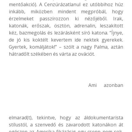
mentőakció). A Cenzúrázatlanul ez utóbbihoz húz
inkább, miközben mindent megpróbál, hogy
érzelmeket passzírozzon ki nézőjéből. Irak,
katonák, erőszak, ösztön, adrenalin, leszakított
kéz, bazmegolás és lezárásként síró katona. “Íjnye,
de jó kis koktélt kevertem ide nektek gyerekek.
Gyertek, komáljátok!” – szólt a nagy Palma, aztán
hátradőlt székében és várta az ovációt.
Ami azonban
elmarad(t), tekintve, hogy az áldokumentarista
stílustól, a szenvedő és zavarodott katonákon át
egészen az Amerika fikázásig egy csepp nem sok,