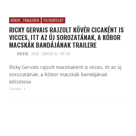
HÍREK, TRAILEREK
TV/SOROZAT
RICKY GERVAIS RAJZOLT KÖVÉR CICAKÉNT IS
VICCES, ITT AZ ÚJ SOROZATÁNAK, A KÓBOR
MACSKÁK BANDÁJÁNAK TRAILERE
CHEESE
2026. JÚNIUS 22. HÉTFŐ
Ricky Gervais rajzolt macskaként is vicces, itt az új
sorozatának, a Kóbor macskák bandájának
előzetese.
Tovább