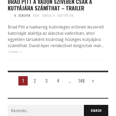
BRAD PITT A VADON SZÍVÉBEN CSAK A
KUTYÁJÁRA SZÁMÍTHAT – TRAILER
K. SEWERYN
2026. JÚNIUS 11. CSÜTÖRTÖK
Brad Pitt a hadsereg különleges erőinek leszerelt
katonáját alakítja az alaszkai vadonban, ahol
egyetlen társaként kizárólag hűséges kutyájára
számíthat. David Ayer rendezővel dolgoztak már...
Tovább
1
2
3
4
…
148
Search
for: