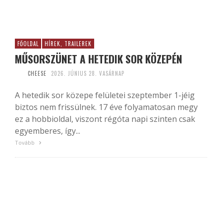
FŐOLDAL
HÍREK, TRAILEREK
MŰSORSZÜNET A HETEDIK SOR KÖZEPÉN
CHEESE
2026. JÚNIUS 28. VASÁRNAP
A hetedik sor közepe felületei szeptember 1-jéig
biztos nem frissülnek. 17 éve folyamatosan megy
ez a hobbioldal, viszont régóta napi szinten csak
egyemberes, így...
Tovább