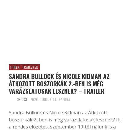
HÍREK, TRAILEREK
SANDRA BULLOCK ÉS NICOLE KIDMAN AZ
ÁTKOZOTT BOSZORKÁK 2.-BEN IS MÉG
VARÁZSLATOSAK LESZNEK? – TRAILER
CHEESE
2026. JÚNIUS 24. SZERDA
Sandra Bullock és Nicole Kidman az Átkozott
boszorkák 2.-ben is még varázslatosak lesznek? Itt
a rendes előzetes, szeptember 10-től nálunk is a