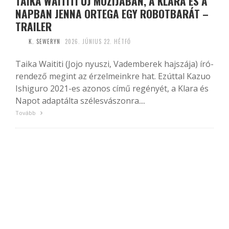
TAIKA WAITITI ÚJ MOZIJÁBAN, A KLARA ÉS A
NAPBAN JENNA ORTEGA EGY ROBOTBARÁT –
TRAILER
K. SEWERYN
2026. JÚNIUS 22. HÉTFŐ
Taika Waititi (Jojo nyuszi, Vademberek hajszája) író-
rendező megint az érzelmeinkre hat. Ezúttal Kazuo
Ishiguro 2021-es azonos című regényét, a Klara és
Napot adaptálta szélesvászonra....
Tovább