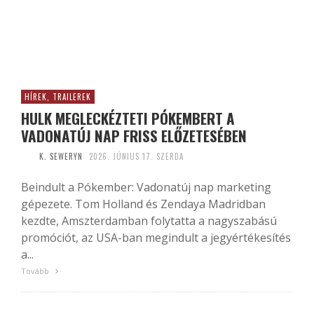
HÍREK, TRAILEREK
HULK MEGLECKÉZTETI PÓKEMBERT A
VADONATÚJ NAP FRISS ELŐZETESÉBEN
K. SEWERYN
2026. JÚNIUS 17. SZERDA
Beindult a Pókember: Vadonatúj nap marketing
gépezete. Tom Holland és Zendaya Madridban
kezdte, Amszterdamban folytatta a nagyszabású
promóciót, az USA-ban megindult a jegyértékesítés
a...
Tovább