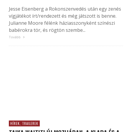
Jesse Eisenberg a Rokonszenvedés után egy zenés
vígjátékot írt/rendezett és még játszott is benne.
Julianne Moore félénk háziasszonyként színészi
babérokra tör, és rögtön szembe...
Tovább
HÍREK, TRAILEREK