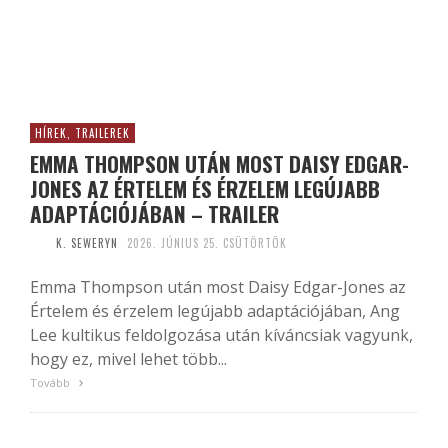
HÍREK, TRAILEREK
EMMA THOMPSON UTÁN MOST DAISY EDGAR-
JONES AZ ÉRTELEM ÉS ÉRZELEM LEGÚJABB
ADAPTÁCIÓJÁBAN – TRAILER
K. SEWERYN
2026. JÚNIUS 25. CSÜTÖRTÖK
Emma Thompson után most Daisy Edgar-Jones az
Értelem és érzelem legújabb adaptációjában, Ang
Lee kultikus feldolgozása után kíváncsiak vagyunk,
hogy ez, mivel lehet több...
Tovább