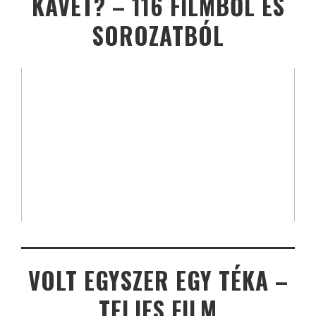
KÁVÉT? – 116 FILMBŐL ÉS
SOROZATBÓL
VOLT EGYSZER EGY TÉKA –
TELJES FILM