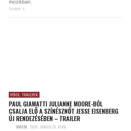
mozikban.
Tovább
HÍREK, TRAILEREK
PAUL GIAMATTI JULIANNE MOORE-BÓL
CSALJA ELŐ A SZÍNÉSZNŐT JESSE EISENBERG
ÚJ RENDEZÉSÉBEN – TRAILER
CHEESE
2026. JÚNIUS 23. KEDD