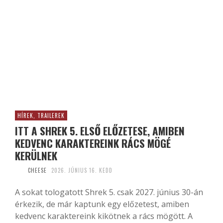
HÍREK, TRAILEREK
ITT A SHREK 5. ELSŐ ELŐZETESE, AMIBEN
KEDVENC KARAKTEREINK RÁCS MÖGÉ
KERÜLNEK
CHEESE
2026. JÚNIUS 16. KEDD
A sokat tologatott Shrek 5. csak 2027. június 30-án
érkezik, de már kaptunk egy előzetest, amiben
kedvenc karaktereink kikötnek a rács mögött. A