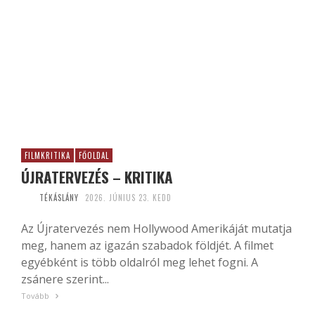
FILMKRITIKA
FŐOLDAL
ÚJRATERVEZÉS – KRITIKA
TÉKÁSLÁNY
2026. JÚNIUS 23. KEDD
Az Újratervezés nem Hollywood Amerikáját mutatja
meg, hanem az igazán szabadok földjét. A filmet
egyébként is több oldalról meg lehet fogni. A
zsánere szerint...
Tovább