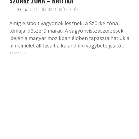
SZÜRKE ZÓNA – KRITIKA
BRITA
2026. JÚNIUS 11. CSÜTÖRTÖK
Amíg elsíbolt vagyonok lesznek, a Szürke zóna
témája időszerű marad. A vagyonvisszaszerzések
idején a magyar mozikban élőben tapasztalhatjuk a
filmelmélet állításait a kalandfilm vágybeteljesítő...
Tovább