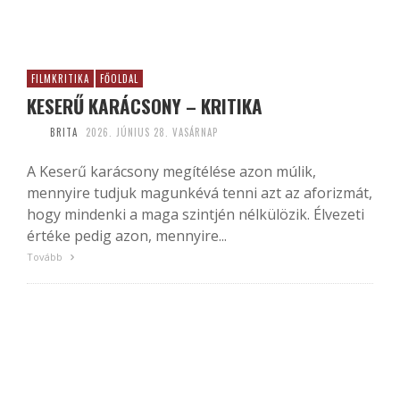
FILMKRITIKA
FŐOLDAL
KESERŰ KARÁCSONY – KRITIKA
BRITA
2026. JÚNIUS 28. VASÁRNAP
A Keserű karácsony megítélése azon múlik,
mennyire tudjuk magunkévá tenni azt az aforizmát,
hogy mindenki a maga szintjén nélkülözik. Élvezeti
értéke pedig azon, mennyire...
Tovább