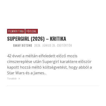
FILMKRITIKA
FŐOLDAL
SUPERGIRL (2026) – KRITIKA
BAKAY BOTOND
2026. JÚNIUS 25. CSÜTÖRTÖK
42 évvel a méltán elfeledett előző mozis
címszereplése után Supergirl karaktere először
kapott hozzá méltó költségvetést, hogy abból a
Star Wars és a James...
Tovább