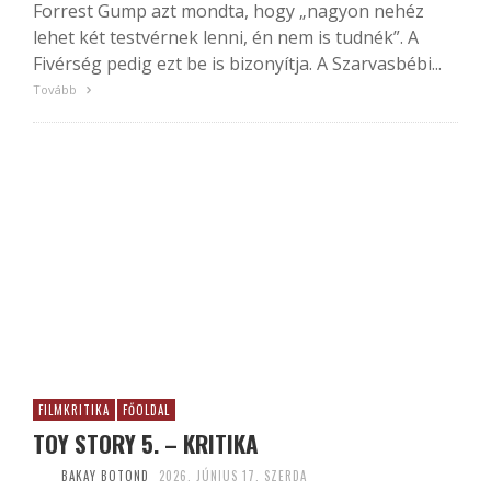
Forrest Gump azt mondta, hogy „nagyon nehéz
lehet két testvérnek lenni, én nem is tudnék”. A
Fivérség pedig ezt be is bizonyítja. A Szarvasbébi...
Tovább
FILMKRITIKA
FŐOLDAL
TOY STORY 5. – KRITIKA
BAKAY BOTOND
2026. JÚNIUS 17. SZERDA