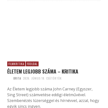
FILMKRITIKA
FŐOLDAL
ÉLETEM LEGJOBB SZÁMA – KRITIKA
BRITA
2026. JÚNIUS 18. CSÜTÖRTÖK
Az Életem legjobb száma John Carney (Egyszer,
Sing Street) számvetése eddigi életművével.
Szembenézés lúzerséggel és hírnévvel, azzal, hogy
egyik sincs ingyen.