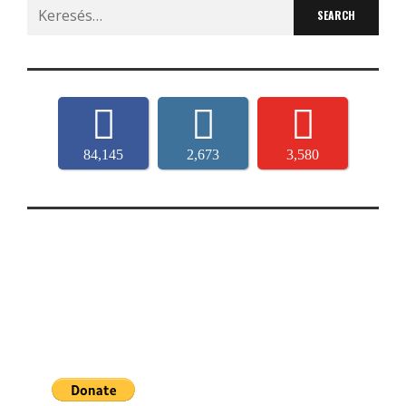
Search
for:
84,145
2,673
3,580