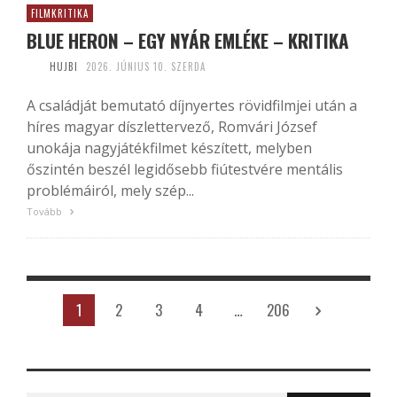
FILMKRITIKA
BLUE HERON – EGY NYÁR EMLÉKE – KRITIKA
HUJBI
2026. JÚNIUS 10. SZERDA
A családját bemutató díjnyertes rövidfilmjei után a
híres magyar díszlettervező, Romvári József
unokája nagyjátékfilmet készített, melyben
őszintén beszél legidősebb fiútestvére mentális
problémáiról, mely szép...
Tovább
1
2
3
4
…
206