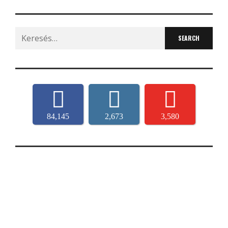
Search
for:
84,145
2,673
3,580