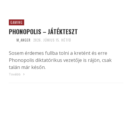
GAMING
PHONOPOLIS – JÁTÉKTESZT
M_ANGER
2026. JÚNIUS 15. HÉTFŐ
Sosem érdemes fullba tolni a kretént és erre
Phonopolis diktatórikus vezetője is rájön, csak
talán már későn.
Tovább