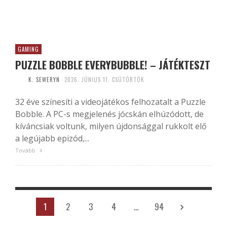
GAMING
PUZZLE BOBBLE EVERYBUBBLE! – JÁTÉKTESZT
K. SEWERYN
2026. JÚNIUS 11. CSÜTÖRTÖK
32 éve színesíti a videojátékos felhozatalt a Puzzle
Bobble. A PC-s megjelenés jócskán elhúzódott, de
kíváncsiak voltunk, milyen újdonsággal rukkolt elő
a legújabb epizód,...
Tovább
1
2
3
4
…
94