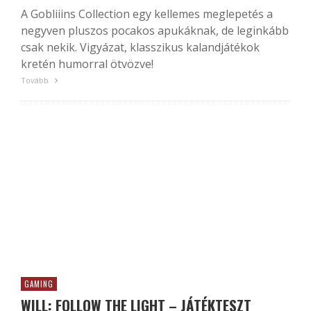
A Gobliiins Collection egy kellemes meglepetés a
negyven pluszos pocakos apukáknak, de leginkább
csak nekik. Vigyázat, klasszikus kalandjátékok
kretén humorral ötvözve!
Tovább
GAMING
WILL: FOLLOW THE LIGHT – JÁTÉKTESZT