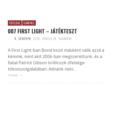
FŐOLDAL
GAMING
007 FIRST LIGHT – JÁTÉKTESZT
K. SEWERYN
2026. JÚNIUS 28. VASÁRNAP
A First Light-ban Bond kicsit másként válik azzá a
kémmé, mint akit 2006-ban megszerettünk, és a
fiatal Patrick Gibson brillírozik őfelsége
titkosszolgálatában. Adnánk neki...
Tovább