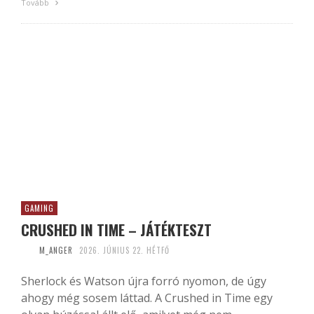
Tovább
GAMING
CRUSHED IN TIME – JÁTÉKTESZT
M_ANGER
2026. JÚNIUS 22. HÉTFŐ
Sherlock és Watson újra forró nyomon, de úgy
ahogy még sosem láttad. A Crushed in Time egy