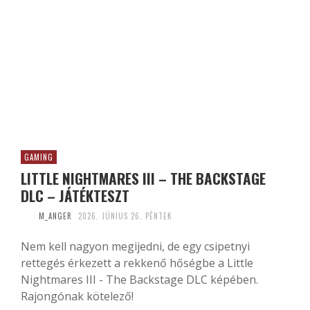
GAMING
LITTLE NIGHTMARES III – THE BACKSTAGE
DLC – JÁTÉKTESZT
M_ANGER
2026. JÚNIUS 26. PÉNTEK
Nem kell nagyon megijedni, de egy csipetnyi
rettegés érkezett a rekkenő hőségbe a Little
Nightmares III - The Backstage DLC képében.
Rajongónak kötelező!