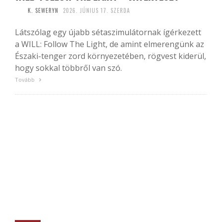
K. SEWERYN
2026. JÚNIUS 17. SZERDA
Látszólag egy újabb sétaszimulátornak ígérkezett
a WILL: Follow The Light, de amint elmerengünk az
Északi-tenger zord környezetében, rögvest kiderül,
hogy sokkal többről van szó.
Tovább