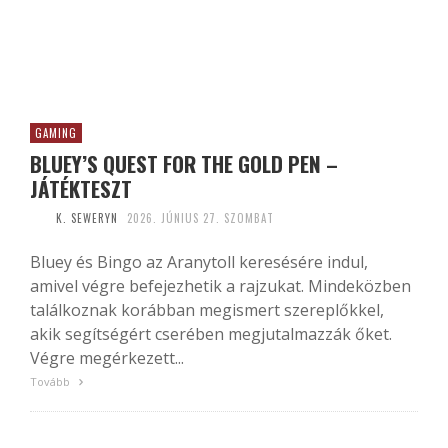
GAMING
BLUEY’S QUEST FOR THE GOLD PEN –
JÁTÉKTESZT
K. SEWERYN
2026. JÚNIUS 27. SZOMBAT
Bluey és Bingo az Aranytoll keresésére indul,
amivel végre befejezhetik a rajzukat. Mindeközben
találkoznak korábban megismert szereplőkkel,
akik segítségért cserében megjutalmazzák őket.
Végre megérkezett...
Tovább