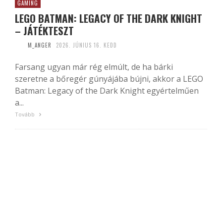
GAMING
LEGO BATMAN: LEGACY OF THE DARK KNIGHT
– JÁTÉKTESZT
M_ANGER
2026. JÚNIUS 16. KEDD
Farsang ugyan már rég elmúlt, de ha bárki
szeretne a bőregér gúnyájába bújni, akkor a LEGO
Batman: Legacy of the Dark Knight egyértelműen
a...
Tovább