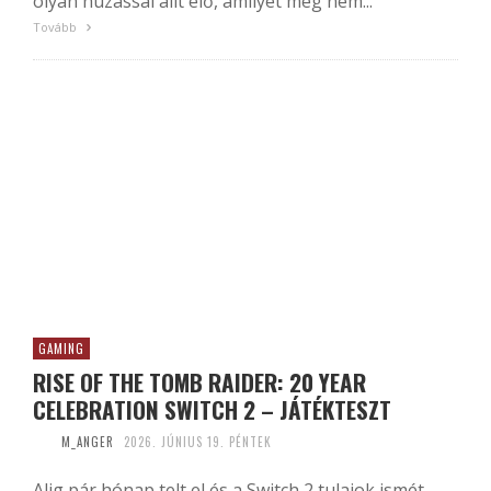
olyan húzással állt elő, amilyet még nem...
Tovább
GAMING
RISE OF THE TOMB RAIDER: 20 YEAR
CELEBRATION SWITCH 2 – JÁTÉKTESZT
M_ANGER
2026. JÚNIUS 19. PÉNTEK
Alig pár hónap telt el és a Switch 2 tulajok ismét