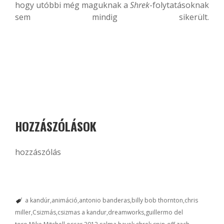
hogy utóbbi még maguknak a
Shrek
-folytatásoknak
sem mindig sikerült.
HOZZÁSZÓLÁSOK
hozzászólás
a kandúr
animáció
antonio banderas
billy bob thornton
chris
miller
Csizmás
csizmas a kandur
dreamworks
guillermo del