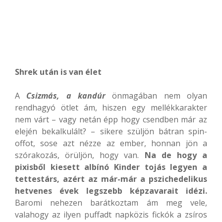
Shrek után is van élet
A
Csizmás, a kandúr
önmagában nem olyan
rendhagyó ötlet ám, hiszen egy mellékkarakter
nem várt – vagy netán épp hogy csendben már az
elején bekalkulált? – sikere szüljön bátran spin-
offot, sose azt nézze az ember, honnan jön a
szórakozás, örüljön, hogy van.
Na de hogy a
pixisből kiesett albínó Kinder tojás legyen a
tettestárs, azért az már-már a pszichedelikus
hetvenes évek legszebb képzavarait idézi.
Baromi nehezen barátkoztam ám meg vele,
valahogy az ilyen puffadt napközis fickók a zsíros