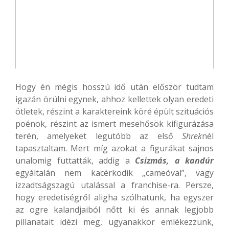
Hogy én mégis hosszú idő után először tudtam
igazán örülni egynek, ahhoz kellettek olyan eredeti
ötletek, részint a karaktereink köré épült szituációs
poénok, részint az ismert mesehősök kifigurázása
terén, amelyeket legutóbb az első
Shrek
nél
tapasztaltam. Mert míg azokat a figurákat sajnos
unalomig futtatták, addig a
Csizmás, a kandúr
egyáltalán nem kacérkodik „cameóval”, vagy
izzadtságszagú utalással a franchise-ra. Persze,
hogy eredetiségről aligha szólhatunk, ha egyszer
az ogre kalandjaiból nőtt ki és annak legjobb
pillanatait idézi meg, ugyanakkor emlékezzünk,