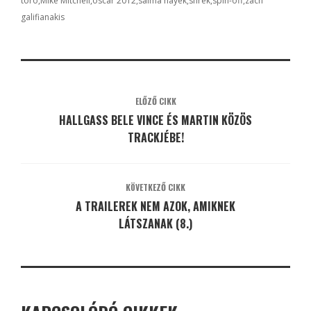
toro
Mike Mitchell
oscar 2012
salma hayek
shrek
spin-off
zach
galifianakis
ELŐZŐ CIKK
HALLGASS BELE VINCE ÉS MARTIN KÖZÖS
TRACKJÉBE!
KÖVETKEZŐ CIKK
A TRAILEREK NEM AZOK, AMIKNEK
LÁTSZANAK (8.)