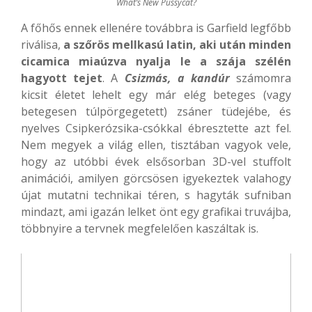
What’s New Pussycat?
A főhős ennek ellenére továbbra is Garfield legfőbb
riválisa,
a szőrös mellkasú latin, aki után minden
cicamica miaúzva nyalja le a szája szélén
hagyott tejet
. A
Csizmás, a kandúr
számomra
kicsit életet lehelt egy már elég beteges (vagy
betegesen túlpörgegetett) zsáner tüdejébe, és
nyelves Csipkerózsika-csókkal ébresztette azt fel.
Nem megyek a világ ellen, tisztában vagyok vele,
hogy az utóbbi évek elsősorban 3D-vel stuffolt
animációi, amilyen görcsösen igyekeztek valahogy
újat mutatni technikai téren, s hagyták sufniban
mindazt, ami igazán lelket önt egy grafikai truvájba,
többnyire a tervnek megfelelően kaszáltak is.