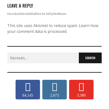
LEAVE A REPLY
Hozzászólás küldéséhez
be kell jelentkezni
.
This site uses Akismet to reduce spam.
Learn how
your comment data is processed.
Search
for:
84,145
2,673
3,580