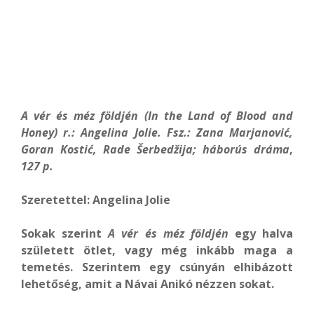
A vér és méz földjén (In the Land of Blood and
Honey) r.: Angelina Jolie. Fsz.: Zana Marjanović,
Goran Kostić, Rade Šerbedžija
; háborús dráma
,
127 p.
Szeretettel: Angelina Jolie
Sokak szerint
A vér és méz földjén
egy halva
született ötlet, vagy még inkább maga a
temetés. Szerintem egy csúnyán elhibázott
lehetőség, amit a Návai Anikó nézzen sokat.