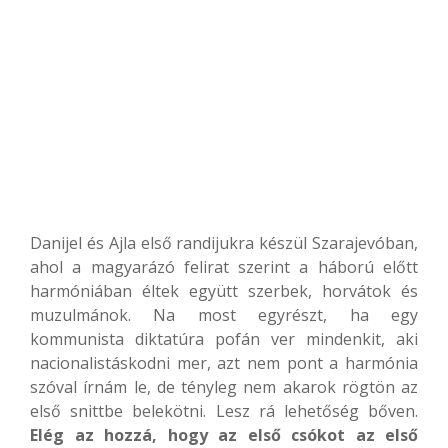
Danijel és Ajla első randijukra készül Szarajevóban,
ahol a magyarázó felirat szerint a háború előtt
harmóniában éltek együtt szerbek, horvátok és
muzulmánok. Na most egyrészt, ha egy
kommunista diktatúra pofán ver mindenkit, aki
nacionalistáskodni mer, azt nem pont a harmónia
szóval írnám le, de tényleg nem akarok rögtön az
első snittbe belekötni. Lesz rá lehetőség bőven.
Elég az hozzá, hogy az első csókot az első