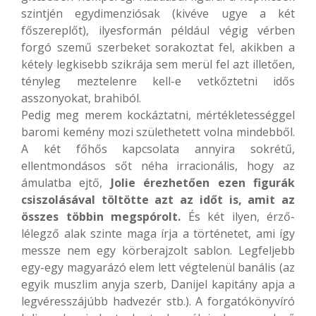
szintjén egydimenziósak (kivéve ugye a két
főszereplőt), ilyesformán például végig vérben
forgó szemű szerbeket sorakoztat fel, akikben a
kétely legkisebb szikrája sem merül fel azt illetően,
tényleg meztelenre kell-e vetkőztetni idős
asszonyokat, brahiból.
Pedig meg merem kockáztatni, mértékletességgel
baromi kemény mozi születhetett volna mindebből.
A két főhős kapcsolata annyira sokrétű,
ellentmondásos sőt néha irracionális, hogy az
ámulatba ejtő,
Jolie érezhetően ezen figurák
csiszolásával töltötte azt az időt is, amit az
összes többin megspórolt.
És két ilyen, érző-
lélegző alak szinte maga írja a történetet, ami így
messze nem egy körberajzolt sablon. Legfeljebb
egy-egy magyarázó elem lett végtelenül banális (az
egyik muszlim anyja szerb, Danijel kapitány apja a
legvéresszájúbb hadvezér stb.). A forgatókönyvíró