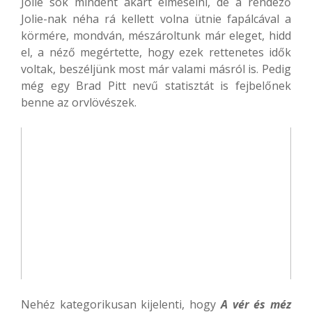
Jolie sok mindent akart elmesélni, de a rendező
Jolie-nak néha rá kellett volna ütnie fapálcával a
körmére, mondván, mészároltunk már eleget, hidd
el, a néző megértette, hogy ezek rettenetes idők
voltak, beszéljünk most már valami másról is. Pedig
még egy Brad Pitt nevű statisztát is fejbelőnek
benne az orvlövészek.
Nehéz kategorikusan kijelenti, hogy
A vér és méz