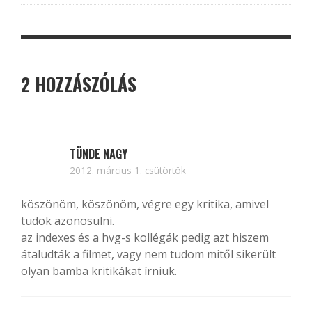
2 HOZZÁSZÓLÁS
TÜNDE NAGY
2012. március 1. csütörtök
köszönöm, köszönöm, végre egy kritika, amivel
tudok azonosulni.
az indexes és a hvg-s kollégák pedig azt hiszem
átaludták a filmet, vagy nem tudom mitől sikerült
olyan bamba kritikákat írniuk.