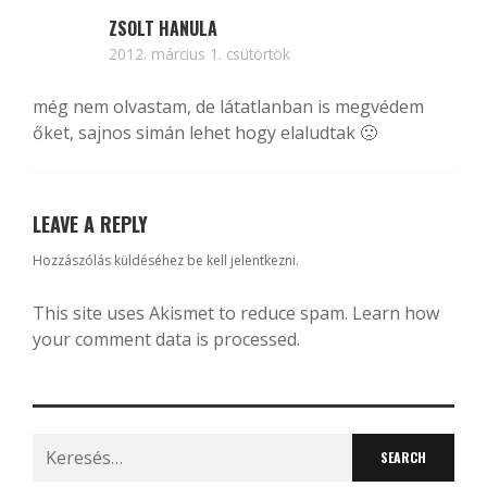
ZSOLT HANULA
2012. március 1. csütörtök
még nem olvastam, de látatlanban is megvédem
őket, sajnos simán lehet hogy elaludtak 🙁
LEAVE A REPLY
Hozzászólás küldéséhez
be kell jelentkezni
.
This site uses Akismet to reduce spam.
Learn how
your comment data is processed.
Search
for: