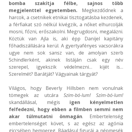
bomba szakítja félbe, sajnos több
megjelenttel egyetemben.
Megkezdődnek a
harcok, a csetnikek etnikai tisztogatásba kezdenek,
a férfiakat szó nélkül kivégzik, a nőket elhurcolják
mosni, főzni, erőszakolni. Megrugdosni, megalázni.
Köztük van Ajla is, aki épp Danijel kapitány
főhadiszállására kerül. A gyertyafényes vacsorákra
ugye nem sok sansz van, de amolyan szerb
Schindlerként, akinek listáján csak egy név
szerepel, igyekszik védelmezni… kijét is…
Szerelmét? Barátját? Vágyainak tárgyát?
Világos, hogy Beverly Hillsben nem vonulnak
tömegek az utcára
Szim-bó-lum! Szim-bó-lum!
skandállásal, mégis
igen kényelmetlen
felfedezni, hogy ebben a filmben semmi nem
akar túlmutatni önmagán
. Embertelenség
embertelenséget követ, s az egész az agónia
giccsében hempereg. Ráadásul figurái a népmesék