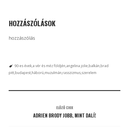
HOZZÁSZÓLÁSOK
hozzászólás
90-es évek
a vér és méz földjén
angelina jolie
balkán
brad
pitt
budapest
háború
muzulmán
rasszizmus
szerelem
ELŐZŐ CIKK
ADRIEN BRODY JOBB, MINT DALÍ!