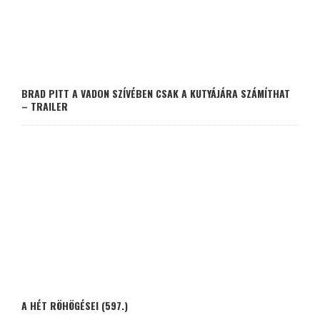
BRAD PITT A VADON SZÍVÉBEN CSAK A KUTYÁJÁRA SZÁMÍTHAT
– TRAILER
A HÉT RÖHÖGÉSEI (597.)