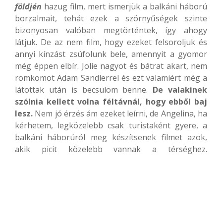
földjén
hazug film, mert ismerjük a balkáni háború
borzalmait, tehát ezek a szörnyűségek szinte
bizonyosan valóban megtörténtek, így ahogy
látjuk. De az nem film, hogy ezeket felsoroljuk és
annyi kínzást zsúfolunk bele, amennyit a gyomor
még éppen elbír. Jolie nagyot és bátrat akart, nem
romkomot Adam Sandlerrel és ezt valamiért még a
látottak után is becsülöm benne.
De valakinek
szólnia kellett volna féltávnál, hogy ebből baj
lesz.
Nem jó érzés ám ezeket leírni, de Angelina, ha
kérhetem, legközelebb csak turistaként gyere, a
balkáni háborúról meg készítsenek filmet azok,
akik picit közelebb vannak a térséghez.