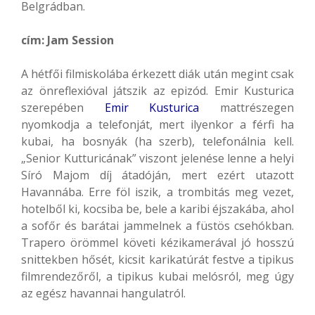
Belgrádban.
cím: Jam Session
A hétfői filmiskolába érkezett diák után megint csak
az önreflexióval játszik az epizód. Emir Kusturica
szerepében
Emir Kusturica
mattrészegen
nyomkodja a telefonját, mert ilyenkor a férfi ha
kubai, ha bosnyák (ha szerb), telefonálnia kell.
„Senior Kutturicának” viszont jelenése lenne a helyi
Síró Majom díj átadóján, mert ezért utazott
Havannába. Erre föl iszik, a trombitás meg vezet,
hotelből ki, kocsiba be, bele a karibi éjszakába, ahol
a sofőr és barátai jammelnek a füstös csehókban.
Trapero örömmel követi kézikamerával jó hosszú
snittekben hősét, kicsit karikatúrát festve a tipikus
filmrendezőről, a tipikus kubai melósról, meg úgy
az egész havannai hangulatról.