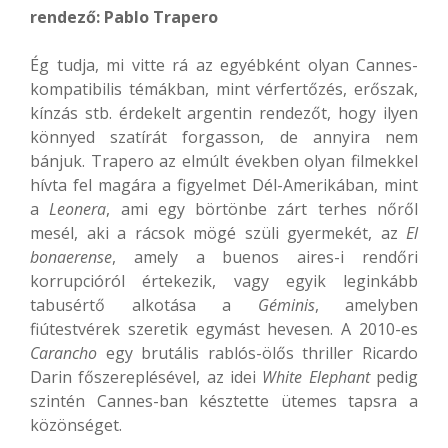
rendező: Pablo Trapero
Ég tudja, mi vitte rá az egyébként olyan Cannes-
kompatibilis témákban, mint vérfertőzés, erőszak,
kínzás stb. érdekelt argentin rendezőt, hogy ilyen
könnyed szatírát forgasson, de annyira nem
bánjuk. Trapero az elmúlt években olyan filmekkel
hívta fel magára a figyelmet Dél-Amerikában, mint
a
Leonera
, ami egy börtönbe zárt terhes nőről
mesél, aki a rácsok mögé szüli gyermekét, az
El
bonaerense
, amely a buenos aires-i rendőri
korrupcióról értekezik, vagy egyik leginkább
tabusértő alkotása a
Géminis
, amelyben
fiútestvérek szeretik egymást hevesen. A 2010-es
Carancho
egy brutális rablós-ölős thriller Ricardo
Darin főszereplésével, az idei
White Elephant
pedig
szintén Cannes-ban késztette ütemes tapsra a
közönséget.