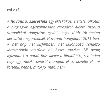
mi ez?
A
Havanna, szeretlek!
egy eklektikus, élettelei alkotás
a világ egyik legizgalmasabb városáról. Alkotói azzal a
szándékkal dolgoztak együtt, hogy több történeten
keresztül megörökítsék Havanna hangulatát 2011-ben.
A hét nap hét kisfilmben, hét különböző rendező
látásmódján átszűrve áll össze mozivá. Mi pedig
igazodunk a naptárhoz, illetve a filmidőhöz, s minden
nap egy másik rövidről mondjuk el, ki követte el, mi
történik benne, mitől jó, mitől nem.
***