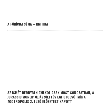
A FÖNÍCIAI SÉMA – KRITIKA
AZ ISMÉT DERRYBEN GYILKOL CSAK MOST SOROZATBAN, A
JURASSIC WORLD: ÚJJÁSZÜLETÉS EGY UTOLSÓ, MÍG A
ZOOTROPOLIS 2. ELSŐ ELŐZETEST KAPOTT