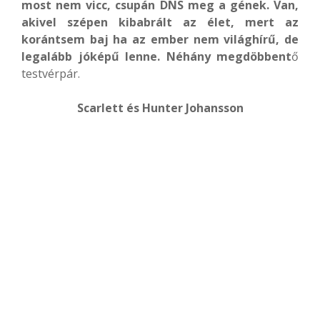
most nem vicc, csupán DNS meg a gének. Van,
akivel szépen kibabrált az élet, mert az
korántsem baj ha az ember nem világhírű, de
legalább jóképű lenne. Néhány megdöbbent
ő
testvérpár.
Scarlett és Hunter Johansson