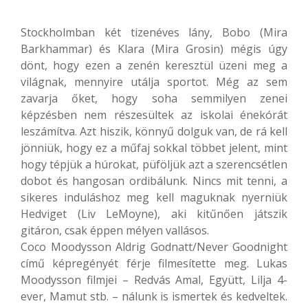
Stockholmban két tizenéves lány, Bobo (Mira
Barkhammar) és Klara (Mira Grosin) mégis úgy
dönt, hogy ezen a zenén keresztül üzeni meg a
világnak, mennyire utálja sportot. Még az sem
zavarja őket, hogy soha semmilyen zenei
képzésben nem részesültek az iskolai énekórát
leszámítva. Azt hiszik, könnyű dolguk van, de rá kell
jönniük, hogy ez a műfaj sokkal többet jelent, mint
hogy tépjük a húrokat, püföljük azt a szerencsétlen
dobot és hangosan ordibálunk. Nincs mit tenni, a
sikeres induláshoz meg kell maguknak nyerniük
Hedviget (Liv LeMoyne), aki kitűnően játszik
gitáron, csak éppen mélyen vallásos.
Coco Moodysson Aldrig Godnatt/Never Goodnight
című képregényét férje filmesítette meg. Lukas
Moodysson filmjei – Redvás Amal, Együtt, Lilja 4-
ever, Mamut stb. – nálunk is ismertek és kedveltek.