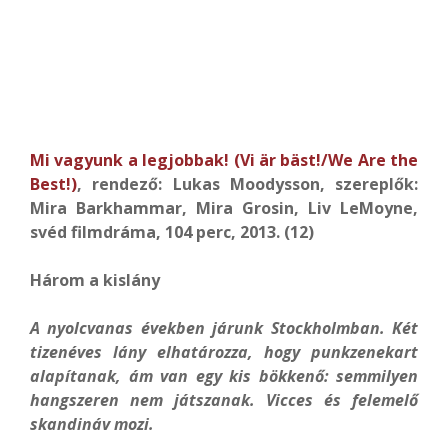
Mi vagyunk a legjobbak! (Vi är bäst!/We Are the
Best!)
, rendező: Lukas Moodysson, szereplők:
Mira Barkhammar, Mira Grosin, Liv LeMoyne,
svéd filmdráma, 104 perc, 2013. (12)
Három a kislány
A nyolcvanas években járunk Stockholmban. Két
tizenéves lány elhatározza, hogy punkzenekart
alapítanak, ám van egy kis bökkenő: semmilyen
hangszeren nem játszanak. Vicces és felemelő
skandináv mozi.