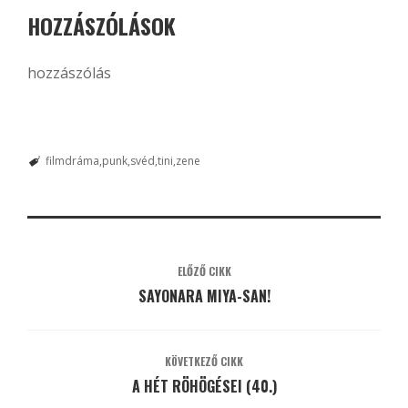
HOZZÁSZÓLÁSOK
hozzászólás
filmdráma
punk
svéd
tini
zene
ELŐZŐ CIKK
SAYONARA MIYA-SAN!
KÖVETKEZŐ CIKK
A HÉT RÖHÖGÉSEI (40.)