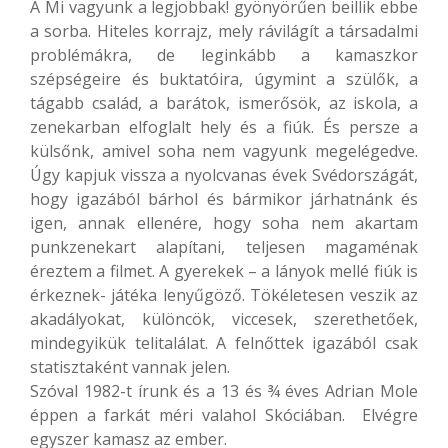
A Mi vagyunk a legjobbak! gyönyörűen beillik ebbe
a sorba. Hiteles korrajz, mely rávilágít a társadalmi
problémákra, de leginkább a kamaszkor
szépségeire és buktatóira, úgymint a szülők, a
tágabb család, a barátok, ismerősök, az iskola, a
zenekarban elfoglalt hely és a fiúk. És persze a
külsőnk, amivel soha nem vagyunk megelégedve.
Úgy kapjuk vissza a nyolcvanas évek Svédországát,
hogy igazából bárhol és bármikor járhatnánk és
igen, annak ellenére, hogy soha nem akartam
punkzenekart alapítani, teljesen magaménak
éreztem a filmet. A gyerekek – a lányok mellé fiúk is
érkeznek- játéka lenyűgöző. Tökéletesen veszik az
akadályokat, különcök, viccesek, szerethetőek,
mindegyikük telitalálat. A felnőttek igazából csak
statisztaként vannak jelen.
Szóval 1982-t írunk és a 13 és ¾ éves Adrian Mole
éppen a farkát méri valahol Skóciában. Elvégre
egyszer kamasz az ember.