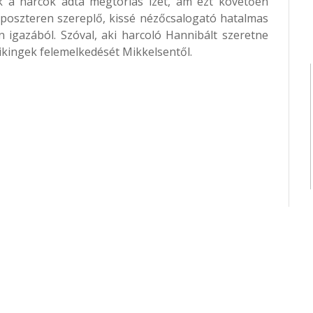
k a harcok adta megtorlás ízét, ám ezt követően
A poszteren szereplő, kissé nézőcsalogató hatalmas
 igazából. Szóval, aki harcoló Hannibált szeretne
vikingek felemelkedését Mikkelsentől.