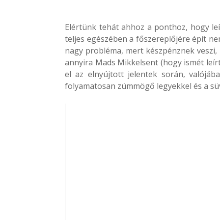
Elértünk tehát ahhoz a ponthoz, hogy l
teljes egészében a főszereplőjére épít n
nagy probléma, mert készpénznek veszi, 
annyira Mads Mikkelsent (hogy ismét leírt
el az elnyújtott jelentek során, valójá
folyamatosan zümmögő legyekkel és a süví