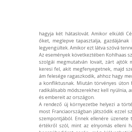
hagyja két hátaslovát. Amikor elküldi C
őket, meglepve tapasztalja, gazdájának h
legyengültek. Amikor ezt látva szóvá tenn
Az események következtében Kohlhaas sze
szolgái megmutatván lovait, zárt ajtók 
keresi fel, akit megfenyegetnek, majd sz
ám felesége ragaszkodik, ahhoz hagy men
a konfliktusnak. Miután törvényes úton h
radikálisabb módszerekhez kell nyúlnia, 
és embereit az országon.
A rendező új környezetbe helyezi a történ
most Franciaországban játszódik ezzel sze
szempontjából. Ennek ellenére üzenete t
értékről szól, mint az elnyomás elleni 