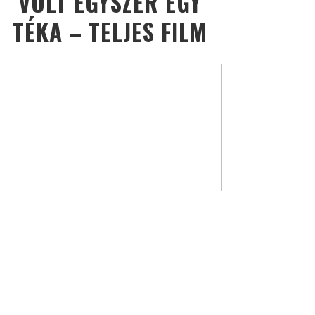
VOLT EGYSZER EGY
TÉKA – TELJES FILM