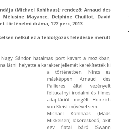
ndája (Michael Kohlhaas); rendező: Arnaud des
, Mélusine Mayance, Delphine Chuillot, David
met történelmi dráma, 122 perc, 2013
kelsen nélkül ez a feldolgozás feledésbe merült
e Nagy Sándor hatalmas port kavart a mozikban,
a látni, helyette a karakter jellemét kerekítették ki
a történetben.
Nincs ez
másképpen Arnaud des
Pallieres által vezényelt
féltucatnyi irodalmi és filmes
adaptációt megélt Heinrich
von Kleist művével sem.
Michael Kohlhaas (Mads
Mikkelsen) lókereskedő, akit
egy fiatal báró (Swann