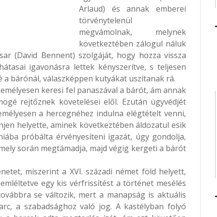
Arlaud) és annak emberei
törvénytelenül
megvámolnak, melynek
következtében zálogul náluk
ésar (David Bennent) szolgáját, hogy hozza vissza
átasai igavonásra lettek kényszerítve, s teljesen
é a bárónál, válaszképpen kutyákat uszítanak rá.
mélyesen keresi fel panaszával a bárót, ám annak
mögé rejtőznek követelései elől. Ezután ügyvédjét
emélyesen a hercegnéhez indulna elégtételt venni,
jen helyette, aminek következtében áldozatul esik
iába próbálta érvényesíteni igazát, úgy gondolja,
amely során megtámadja, majd végig kergeti a bárót
etet, miszerint a XVI. századi német föld helyett,
mléltetve egy kis vérfrissítést a történet mesélés
ovábbra se változik, mert a manapság is aktuális
harc, a szabadsághoz való jog. A kastélyban folyó