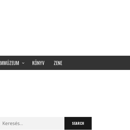
ILMMÚZEUM
KÖNYV
ZENE
Search
for: