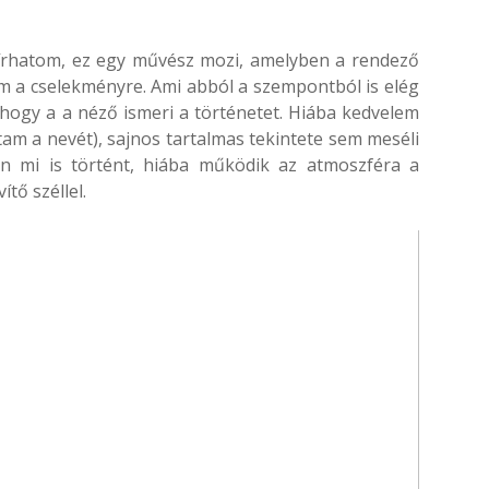
eírhatom, ez egy művész mozi, amelyben a rendező
em a cselekményre. Ami abból a szempontból is elég
hogy a a néző ismeri a történetet. Hiába kedvelem
am a nevét), sajnos tartalmas tekintete sem meséli
ban mi is történt, hiába működik az atmoszféra a
tő széllel.