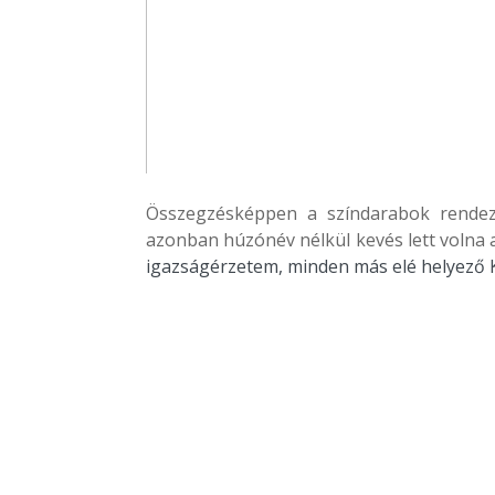
Összegzésképpen a színdarabok rendezés
azonban húzónév nélkül kevés lett voln
igazságérzetem, minden más elé helyező