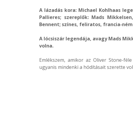
A lázadás kora: Michael Kohlhaas lege
Pallieres; szereplők: Mads Mikkelsen
Bennent; színes, feliratos, francia-né
A lócsiszár legendája, avagy Mads Mik
volna.
Emlékszem, amikor az Oliver Stone-fél
ugyanis mindenki a hódításait szerette voln