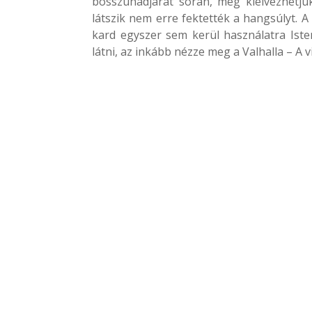
bosszúhadjárat során, még kiélvezhetjü
látszik nem erre fektették a hangsúlyt. 
kard egyszer sem kerül használatra Isten
látni, az inkább nézze meg a Valhalla – A 