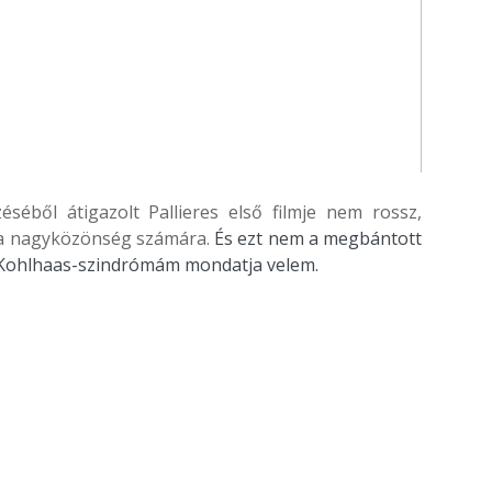
éből átigazolt Pallieres első filmje nem rossz,
a a nagyközönség számára.
És ezt nem a megbántott
 Kohlhaas-szindrómám mondatja velem.