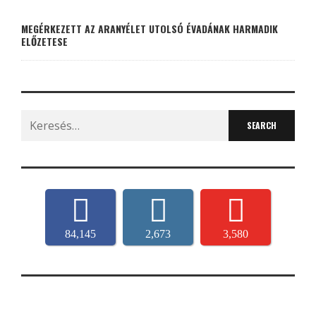
MEGÉRKEZETT AZ ARANYÉLET UTOLSÓ ÉVADÁNAK HARMADIK
ELŐZETESE
Search
for:
84,145
2,673
3,580