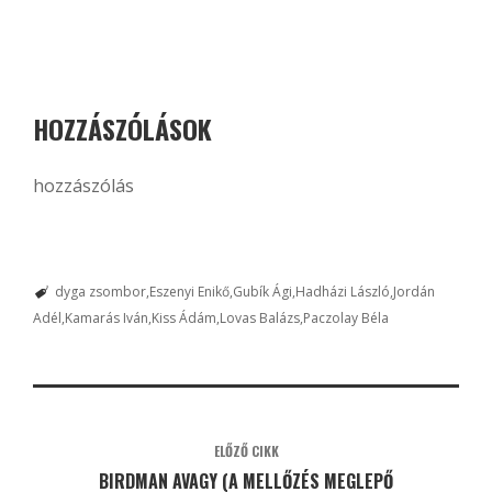
HOZZÁSZÓLÁSOK
hozzászólás
dyga zsombor
Eszenyi Enikő
Gubík Ági
Hadházi László
Jordán
Adél
Kamarás Iván
Kiss Ádám
Lovas Balázs
Paczolay Béla
ELŐZŐ CIKK
BIRDMAN AVAGY (A MELLŐZÉS MEGLEPŐ