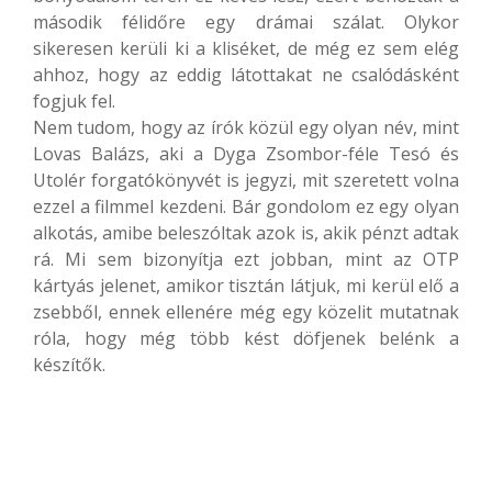
második félidőre egy drámai szálat. Olykor
sikeresen kerüli ki a kliséket, de még ez sem elég
ahhoz, hogy az eddig látottakat ne csalódásként
fogjuk fel.
Nem tudom, hogy az írók közül egy olyan név, mint
Lovas Balázs, aki a Dyga Zsombor-féle Tesó és
Utolér forgatókönyvét is jegyzi, mit szeretett volna
ezzel a filmmel kezdeni. Bár gondolom ez egy olyan
alkotás, amibe beleszóltak azok is, akik pénzt adtak
rá. Mi sem bizonyítja ezt jobban, mint az OTP
kártyás jelenet, amikor tisztán látjuk, mi kerül elő a
zsebből, ennek ellenére még egy közelit mutatnak
róla, hogy még több kést döfjenek belénk a
készítők.