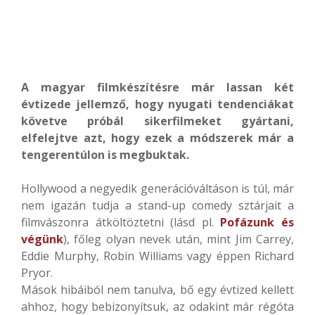
A magyar filmkészítésre már lassan két
évtizede jellemző, hogy nyugati tendenciákat
követve próbál sikerfilmeket gyártani,
elfelejtve azt, hogy ezek a módszerek már a
tengerentúlon is megbuktak.
Hollywood a negyedik generációváltáson is túl, már
nem igazán tudja a stand-up comedy sztárjait a
filmvászonra átköltöztetni (lásd pl.
Pofázunk és
végünk
), főleg olyan nevek után, mint Jim Carrey,
Eddie Murphy, Robin Williams vagy éppen Richard
Pryor.
Mások hibáiból nem tanulva, bő egy évtized kellett
ahhoz, hogy bebizonyítsuk, az odakint már régóta