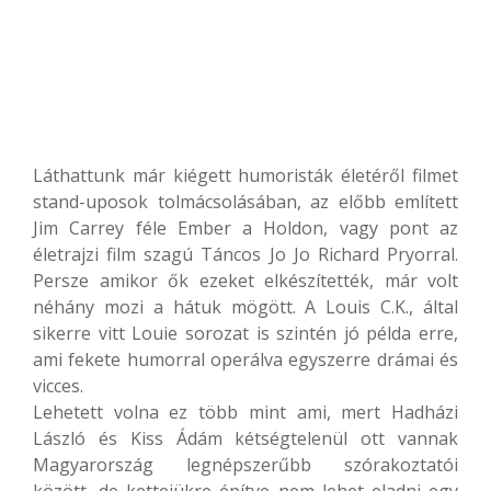
Láthattunk már kiégett humoristák életéről filmet
stand-uposok tolmácsolásában, az előbb említett
Jim Carrey féle Ember a Holdon, vagy pont az
életrajzi film szagú Táncos Jo Jo Richard Pryorral.
Persze amikor ők ezeket elkészítették, már volt
néhány mozi a hátuk mögött. A Louis C.K., által
sikerre vitt Louie sorozat is szintén jó példa erre,
ami fekete humorral operálva egyszerre drámai és
vicces.
Lehetett volna ez több mint ami, mert Hadházi
László és Kiss Ádám kétségtelenül ott vannak
Magyarország legnépszerűbb szórakoztatói
között, de kettejükre építve nem lehet eladni egy