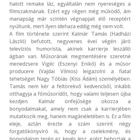
halott remake láz, egyáltalán nem nyereséges a
filmszakmának. Ezért egy régen még működő, ám
manapság már szintén végnapjait élő receptért
nyúltunk, mert ilyen idehaza eddig még nem volt.
A film története szerint Kalmár Tamás (Hadházi
László) befutott, negyvenes évei végén járó
televíziós humorista, akinek karrierje leszálló
ágban van. Műsorának megmentésére szeretné
menedzsere Vigéc (Eszenyi Enikő) és a műsor
producere (Vajdai Vilmos) leigazolni a fiatal
tehetséget Nagy Tóbiás (Kiss Ádám) személyében.
Tamás nem kér a feltörekvő kedvencből, inkább
otthagyja a főműsoridőt, hogy valami teljesen újba
kezdjen. Kalmár önfejűsége okozza a
bonyodalmakat, amely nem csak a karrierjében
mutatkozik meg, hanem magánéletében is. Ez a film
eleje, aztán érezte a szám szerint négy
forgatókönyvíró is, hogy a cselekmény, és
bonyodalom terén ez kevés lesz, ezért behoztak a