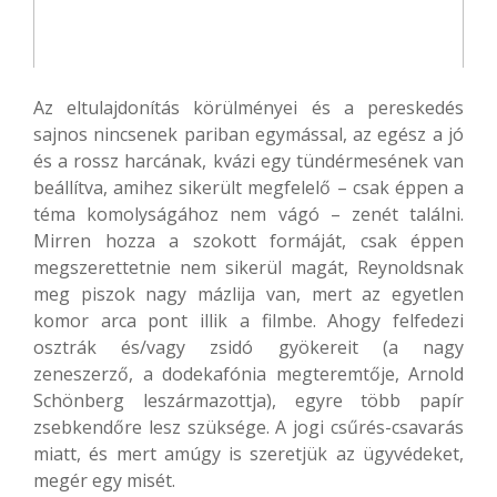
Az eltulajdonítás körülményei és a pereskedés
sajnos nincsenek pariban egymással, az egész a jó
és a rossz harcának, kvázi egy tündérmesének van
beállítva, amihez sikerült megfelelő – csak éppen a
téma komolyságához nem vágó – zenét találni.
Mirren hozza a szokott formáját, csak éppen
megszerettetnie nem sikerül magát, Reynoldsnak
meg piszok nagy mázlija van, mert az egyetlen
komor arca pont illik a filmbe. Ahogy felfedezi
osztrák és/vagy zsidó gyökereit (a nagy
zeneszerző, a dodekafónia megteremtője, Arnold
Schönberg leszármazottja), egyre több papír
zsebkendőre lesz szüksége. A jogi csűrés-csavarás
miatt, és mert amúgy is szeretjük az ügyvédeket,
megér egy misét.