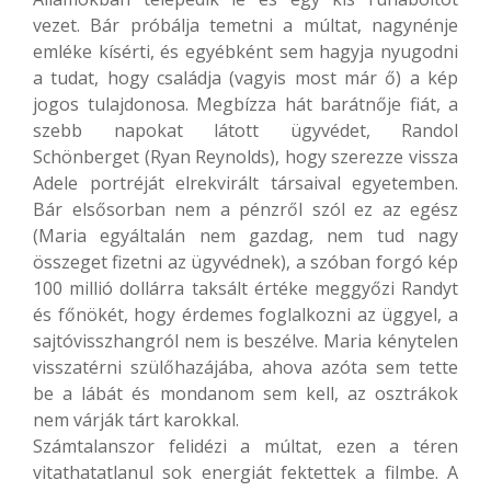
vezet. Bár próbálja temetni a múltat, nagynénje
emléke kísérti, és egyébként sem hagyja nyugodni
a tudat, hogy családja (vagyis most már ő) a kép
jogos tulajdonosa. Megbízza hát barátnője fiát, a
szebb napokat látott ügyvédet, Randol
Schönberget (Ryan Reynolds), hogy szerezze vissza
Adele portréját elrekvirált társaival egyetemben.
Bár elsősorban nem a pénzről szól ez az egész
(Maria egyáltalán nem gazdag, nem tud nagy
összeget fizetni az ügyvédnek), a szóban forgó kép
100 millió dollárra taksált értéke meggyőzi Randyt
és főnökét, hogy érdemes foglalkozni az üggyel, a
sajtóvisszhangról nem is beszélve. Maria kénytelen
visszatérni szülőhazájába, ahova azóta sem tette
be a lábát és mondanom sem kell, az osztrákok
nem várják tárt karokkal.
Számtalanszor felidézi a múltat, ezen a téren
vitathatatlanul sok energiát fektettek a filmbe. A