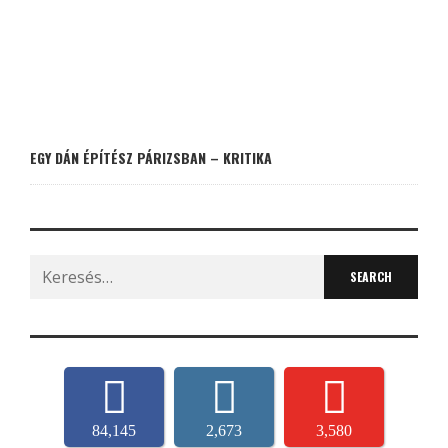
EGY DÁN ÉPÍTÉSZ PÁRIZSBAN – KRITIKA
Search
for:
84,145
2,673
3,580