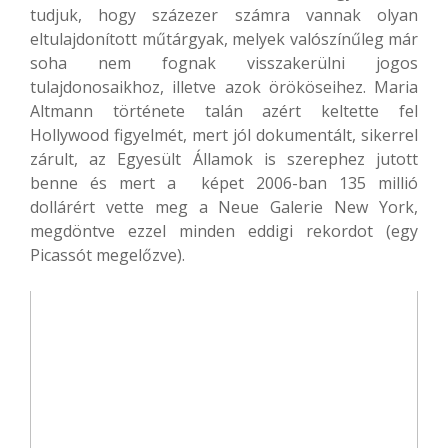
tudjuk, hogy százezer számra vannak olyan
eltulajdonított műtárgyak, melyek valószínűleg már
soha nem fognak visszakerülni jogos
tulajdonosaikhoz, illetve azok örököseihez. Maria
Altmann története talán azért keltette fel
Hollywood figyelmét, mert jól dokumentált, sikerrel
zárult, az Egyesült Államok is szerephez jutott
benne és mert a képet 2006-ban 135 millió
dollárért vette meg a Neue Galerie New York,
megdöntve ezzel minden eddigi rekordot (egy
Picassót megelőzve).