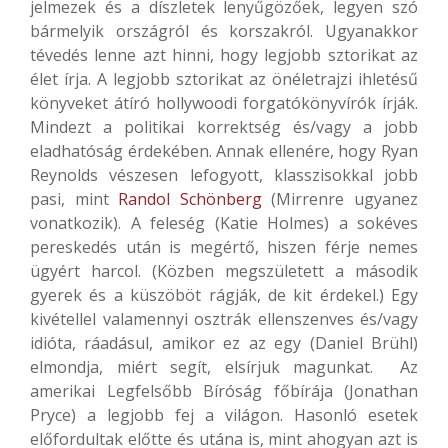
jelmezek és a díszletek lenyűgözőek, legyen szó
bármelyik országról és korszakról. Ugyanakkor
tévedés lenne azt hinni, hogy legjobb sztorikat az
élet írja. A legjobb sztorikat az önéletrajzi ihletésű
könyveket átíró hollywoodi forgatókönyvírók írják.
Mindezt a politikai korrektség és/vagy a jobb
eladhatóság érdekében. Annak ellenére, hogy Ryan
Reynolds vészesen lefogyott, klasszisokkal jobb
pasi, mint
Randol Schönberg
(Mirrenre ugyanez
vonatkozik). A feleség (Katie Holmes) a sokéves
pereskedés után is megértő, hiszen férje nemes
ügyért harcol. (Közben megszületett a második
gyerek és a küszöböt rágják, de kit érdekel.) Egy
kivétellel valamennyi osztrák ellenszenves és/vagy
idióta, ráadásul, amikor ez az egy (Daniel Brühl)
elmondja, miért segít, elsírjuk magunkat. Az
amerikai Legfelsőbb Bíróság főbírája (Jonathan
Pryce) a legjobb fej a világon. Hasonló esetek
előfordultak előtte és utána is, mint ahogyan azt is