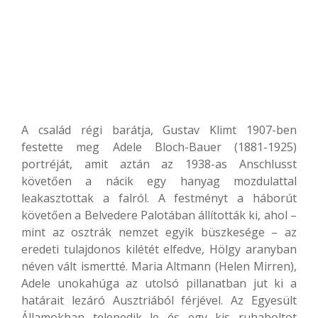
A család régi barátja, Gustav Klimt 1907-ben
festette meg Adele Bloch-Bauer (1881-1925)
portréját, amit aztán az 1938-as Anschlusst
követően a nácik egy hanyag mozdulattal
leakasztottak a falról. A festményt a háborút
követően a Belvedere Palotában állították ki, ahol –
mint az osztrák nemzet egyik büszkesége – az
eredeti tulajdonos kilétét elfedve, Hölgy aranyban
néven vált ismertté. Maria Altmann (Helen Mirren),
Adele unokahúga az utolsó pillanatban jut ki a
határait lezáró Ausztriából férjével. Az Egyesült
Államokban telepedik le és egy kis ruhaboltot