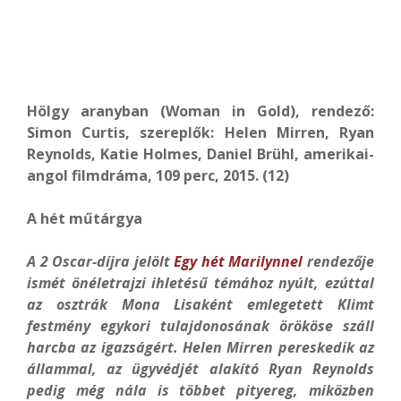
Hölgy aranyban (Woman in Gold), rendező:
Simon Curtis, szereplők: Helen Mirren, Ryan
Reynolds, Katie Holmes, Daniel Brühl, amerikai-
angol filmdráma, 109 perc, 2015. (12)
A hét műtárgya
A 2 Oscar-díjra jelölt
Egy hét Marilynnel
rendezője
ismét önéletrajzi ihletésű témához nyúlt, ezúttal
az osztrák Mona Lisaként emlegetett Klimt
festmény egykori tulajdonosának örököse száll
harcba az igazságért.
Helen Mirren pereskedik az
állammal, az ügyvédjét alakító Ryan Reynolds
pedig még nála is többet pityereg, miközben