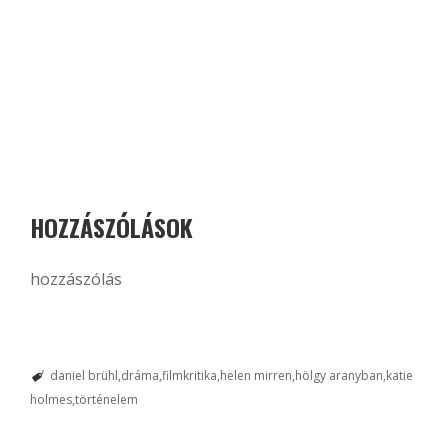
HOZZÁSZÓLÁSOK
hozzászólás
daniel brühl
dráma
filmkritika
helen mirren
hölgy aranyban
katie
holmes
történelem