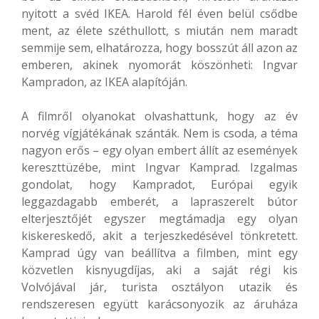
nyitott a svéd IKEA. Harold fél éven belül csődbe
ment, az élete széthullott, s miután nem maradt
semmije sem, elhatározza, hogy bosszút áll azon az
emberen, akinek nyomorát köszönheti: Ingvar
Kampradon, az IKEA alapítóján.
A filmről olyanokat olvashattunk, hogy az év
norvég vígjátékának szánták. Nem is csoda, a téma
nagyon erős – egy olyan embert állít az események
kereszttüzébe, mint Ingvar Kamprad. Izgalmas
gondolat, hogy Kampradot, Európai egyik
leggazdagabb emberét, a lapraszerelt bútor
elterjesztőjét egyszer megtámadja egy olyan
kiskereskedő, akit a terjeszkedésével tönkretett.
Kamprad úgy van beállítva a filmben, mint egy
közvetlen kisnyugdíjas, aki a saját régi kis
Volvójával jár, turista osztályon utazik és
rendszeresen együtt karácsonyozik az áruháza