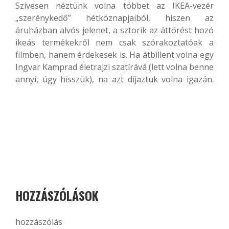
Szívesen néztünk volna többet az IKEA-vezér
„szerénykedő” hétköznapjaiból, hiszen az
áruházban alvós jelenet, a sztorik az áttörést hozó
ikeás termékekről nem csak szórakoztatóak a
filmben, hanem érdekesek is. Ha átbillent volna egy
Ingvar Kamprad életrajzi szatírává (lett volna benne
annyi, úgy hisszük), na azt díjaztuk volna igazán.
HOZZÁSZÓLÁSOK
hozzászólás