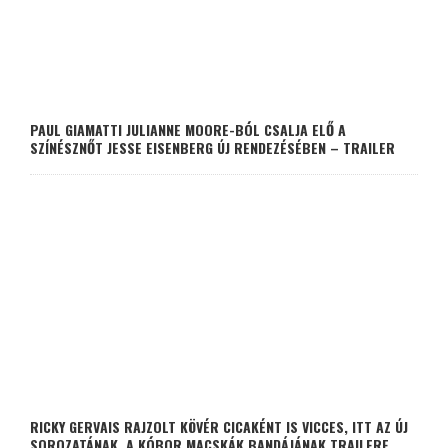
PAUL GIAMATTI JULIANNE MOORE-BÓL CSALJA ELŐ A
SZÍNÉSZNŐT JESSE EISENBERG ÚJ RENDEZÉSÉBEN – TRAILER
RICKY GERVAIS RAJZOLT KÖVÉR CICAKÉNT IS VICCES, ITT AZ ÚJ
SOROZATÁNAK, A KÓBOR MACSKÁK BANDÁJÁNAK TRAILERE