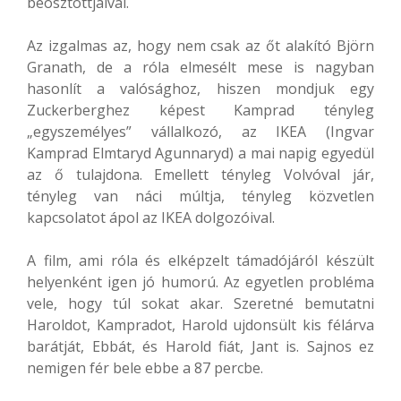
beosztottjaival.
Az izgalmas az, hogy nem csak az őt alakító Björn
Granath, de a róla elmesélt mese is nagyban
hasonlít a valósághoz, hiszen mondjuk egy
Zuckerberghez képest Kamprad tényleg
„egyszemélyes” vállalkozó, az IKEA (Ingvar
Kamprad Elmtaryd Agunnaryd) a mai napig egyedül
az ő tulajdona. Emellett tényleg Volvóval jár,
tényleg van náci múltja, tényleg közvetlen
kapcsolatot ápol az IKEA dolgozóival.
A film, ami róla és elképzelt támadójáról készült
helyenként igen jó humorú. Az egyetlen probléma
vele, hogy túl sokat akar. Szeretné bemutatni
Haroldot, Kampradot, Harold ujdonsült kis félárva
barátját, Ebbát, és Harold fiát, Jant is. Sajnos ez
nemigen fér bele ebbe a 87 percbe.