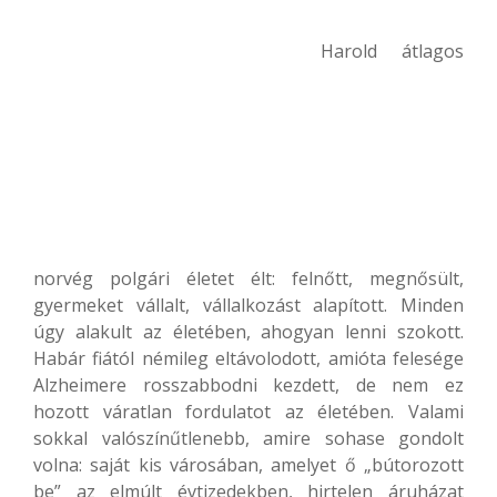
Harold átlagos
norvég polgári életet élt: felnőtt, megnősült,
gyermeket vállalt, vállalkozást alapított. Minden
úgy alakult az életében, ahogyan lenni szokott.
Habár fiától némileg eltávolodott, amióta felesége
Alzheimere rosszabbodni kezdett, de nem ez
hozott váratlan fordulatot az életében. Valami
sokkal valószínűtlenebb, amire sohase gondolt
volna: saját kis városában, amelyet ő „bútorozott
be” az elmúlt évtizedekben, hirtelen áruházat