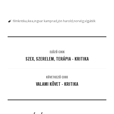
filmkritika
ikea
ingvar kamprad
jön harold
norvég
vígjáték
ELŐZŐ CIKK
SZEX, SZERELEM, TERÁPIA - KRITIKA
KÖVETKEZŐ CIKK
VALAMI KÖVET - KRITIKA