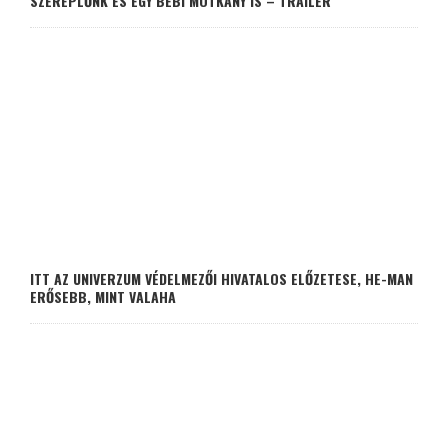
SZEREPLŐNK ÉS EGY BÉBI MOTKÁNY IS – TRAILER
ITT AZ UNIVERZUM VÉDELMEZŐI HIVATALOS ELŐZETESE, HE-MAN
ERŐSEBB, MINT VALAHA