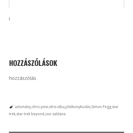
!
HOZZÁSZÓLÁSOK
hozzászólás
adomány
chris pine
idris elba
jótékonykodás
Simon Pegg
star
trek
star trek beyond
zoe saldana