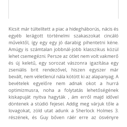
Kicsit már túltelített a piac a hidegháborús, nácis és
egyéb lerágott történelmi szakaszokat cincáló
művektől, így egy egy jó darabig pihentetni kéne.
Amúgy is számtalan jobbnál-jobb klasszikus közül
lehet csemegézni. Persze az ötlet nem volt vakmerő
és új keletű, egy sorozat vászonra igazítása egy
zseniális brit rendezővel, hiszen egyszer már
bevált, nem véletlenül nála kötött ki az alapanyag. A
bevételek egyelőre nem adnak okot a hurrá
optimizmusra, noha a folytatás lehetőségének
kiskapuját nyitva hagyták , ám erről majd idővel
döntenek a stúdió fejesei. Addig meg várjuk tőle a
lovagokat, zöld utat adunk a Sherlock Holmes 3.
részének, és Guy bőven ráér erre az ösvényre