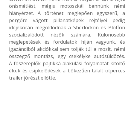
önismétlést, mégis motoszkál bennünk némi
hiányérzet. A történet meglepően egyszerű, a
pergőre vágott pillanatképek rejtélyei pedig
idejekorán megoldódnak a Sherlockon és Blöffön
szocializálódott nézők számára. Különösebb
meglepetések és fordulatok híján vagyunk, és
igazándiból akciókkal sem tolják túl a mozit, némi
összegző montázs, egy csekélyke autósüldözés.
A főszereplők pajtikká alakulási folyamatát kitöltő
élcek és csipkelődések a bőkezűen tálalt ötperces
trailer jórészt ellőtte.