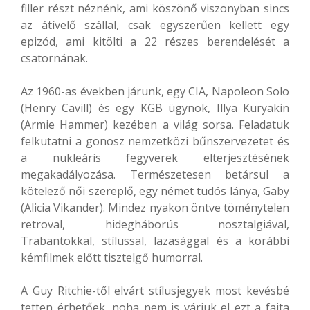
filler részt néznénk, ami köszönő viszonyban sincs
az átívelő szállal, csak egyszerűen kellett egy
epizód, ami kitölti a 22 részes berendelését a
csatornának.
Az 1960-as években járunk, egy CIA, Napoleon Solo
(Henry Cavill) és egy KGB ügynök, Illya Kuryakin
(Armie Hammer) kezében a világ sorsa. Feladatuk
felkutatni a gonosz nemzetközi bűnszervezetet és
a nukleáris fegyverek elterjesztésének
megakadályozása. Természetesen betársul a
kötelező női szereplő, egy német tudós lánya, Gaby
(Alicia Vikander). Mindez nyakon öntve töménytelen
retroval, hidegháborús nosztalgiával,
Trabantokkal, stílussal, lazasággal és a korábbi
kémfilmek előtt tisztelgő humorral.
A Guy Ritchie-től elvárt stílusjegyek most kevésbé
tetten érhetőek, noha nem is várjuk el ezt a fajta