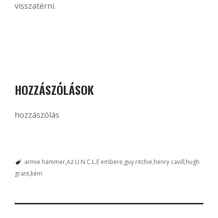
visszatérni.
HOZZÁSZÓLÁSOK
hozzászólás
armie hammer
Az U.N.C.L.E embere
guy ritchie
henry cavill
hugh
grant
kém