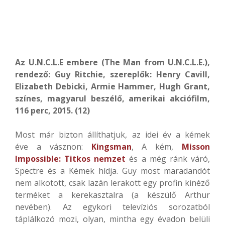
Az U.N.C.L.E embere (The Man from U.N.C.L.E.),
rendező: Guy Ritchie, szereplők: Henry Cavill,
Elizabeth Debicki, Armie Hammer, Hugh Grant,
színes, magyarul beszélő, amerikai akciófilm,
116 perc, 2015. (12)
Most már bizton állíthatjuk, az idei év a kémek
éve a vásznon:
Kingsman
, A kém,
Misson
Impossible: Titkos nemzet
és a még ránk váró,
Spectre és a Kémek hídja. Guy most maradandót
nem alkotott, csak lazán lerakott egy profin kinéző
terméket a kerekasztalra (a készülő Arthur
nevében). Az egykori televíziós sorozatból
táplálkozó mozi, olyan, mintha egy évadon belüli