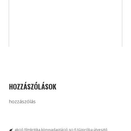
HOZZÁSZÓLÁSOK
hozzászólás
akció
filmkritika
könyvadaptáció
sci-fi
tűzpróba
útvesztő