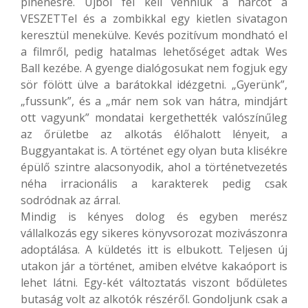
pihenésre. Újból fel kell venniük a harcot a
VESZETTel és a zombikkal egy kietlen sivatagon
keresztül menekülve. Kevés pozitívum mondható el
a filmről, pedig hatalmas lehetőséget adtak Wes
Ball kezébe. A gyenge dialógosukat nem fogjuk egy
sör fölött ülve a barátokkal idézgetni. „Gyerünk”,
„fussunk”, és a „már nem sok van hátra, mindjárt
ott vagyunk” mondatai kergethették valószínűleg
az őrületbe az alkotás élőhalott lényeit, a
Buggyantakat is. A történet egy olyan buta klisékre
épülő szintre alacsonyodik, ahol a történetvezetés
néha irracionális a karakterek pedig csak
sodródnak az árral.
Mindig is kényes dolog és egyben merész
vállalkozás egy sikeres könyvsorozat mozivászonra
adoptálása. A küldetés itt is elbukott. Teljesen új
utakon jár a történet, amiben elvétve kakaóport is
lehet látni. Egy-két változtatás viszont bődületes
butaság volt az alkotók részéről. Gondoljunk csak a