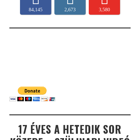
84,145
2,673
3,580
17 ÉVES A HETEDIK SOR