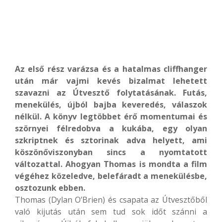
Az első rész varázsa és a hatalmas cliffhanger
után már vajmi kevés bizalmat lehetett
szavazni az Útvesztő folytatásának. Futás,
menekülés, újból bajba keveredés, válaszok
nélkül. A könyv legtöbbet érő momentumai és
szörnyei félredobva a kukába, egy olyan
szkriptnek és sztorinak adva helyett, ami
köszönőviszonyban sincs a nyomtatott
változattal. Ahogyan Thomas is mondta a film
végéhez közeledve, belefáradt a menekülésbe,
osztozunk ebben.
Thomas (Dylan O’Brien) és csapata az Útvesztőből
való kijutás után sem tud sok időt szánni a