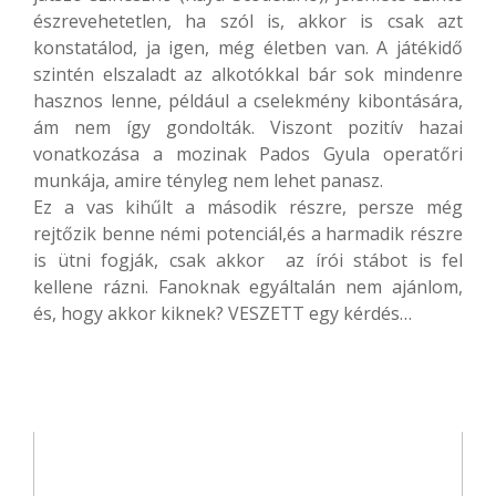
észrevehetetlen, ha szól is, akkor is csak azt
konstatálod, ja igen, még életben van. A játékidő
szintén elszaladt az alkotókkal bár sok mindenre
hasznos lenne, például a cselekmény kibontására,
ám nem így gondolták. Viszont pozitív hazai
vonatkozása a mozinak Pados Gyula operatőri
munkája, amire tényleg nem lehet panasz.
Ez a vas kihűlt a második részre, persze még
rejtőzik benne némi potenciál,és a harmadik részre
is ütni fogják, csak akkor az írói stábot is fel
kellene rázni. Fanoknak egyáltalán nem ajánlom,
és, hogy akkor kiknek? VESZETT egy kérdés…