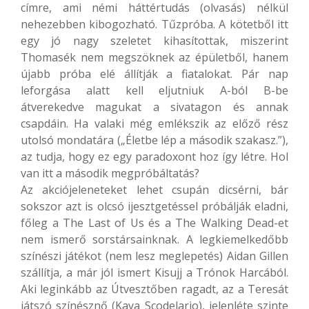
címre, ami némi háttértudás (olvasás) nélkül
nehezebben kibogozható. Tűzpróba. A kötetből itt
egy jó nagy szeletet kihasítottak, miszerint
Thomasék nem megszöknek az épületből, hanem
újabb próba elé állítják a fiatalokat. Pár nap
leforgása alatt kell eljutniuk A-ból B-be
átverekedve magukat a sivatagon és annak
csapdáin. Ha valaki még emlékszik az előző rész
utolsó mondatára („Életbe lép a második szakasz.”),
az tudja, hogy ez egy paradoxont hoz így létre. Hol
van itt a második megpróbáltatás?
Az akciójeleneteket lehet csupán dicsérni, bár
sokszor azt is olcsó ijesztgetéssel próbálják eladni,
főleg a The Last of Us és a The Walking Dead-et
nem ismerő sorstársainknak. A legkiemelkedőbb
színészi játékot (nem lesz meglepetés) Aidan Gillen
szállítja, a már jól ismert Kisujj a Trónok Harcából.
Aki leginkább az Útvesztőben ragadt, az a Teresát
játszó színésznő (Kaya Scodelario), jelenléte szinte