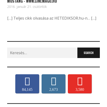
MUSTANG - WWW.CINEMAGO.HU
2016. január 21. csütörtök
[…] Teljes cikk olvasása az HETEDIKSOR.hu-n… […]
Search
for:
84,145
2,673
3,580