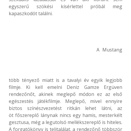
egyszerű szökési kísérlettel próbál meg
kapaszkodót találni.
A Mustang
több tényező miatt is a tavalyi év egyik legjobb
filmje. Ki kell emelni Deniz Gamze Ergüven
rendezőnőt, akinek meglepő módon ez az első
egészestés játékfilmje. Meglepő, mivel ennyire
biztos színészvezetést ritkán lehet látni, az
öt főszereplő lánynak nincs egy hamis, mesterkélt
gesztusa, még a legutolsó mellékszereplő is hiteles.
A forgatókönyv is telitalálat, a rendezőnő többször