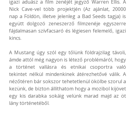
igazi aduász a film zenéjét jegyző Warren Ellis. A
Nick Cave-vel több projektjén (Az ajánlat, 20000
nap a Földön, illetve jelenleg a Bad Seeds tagja) is
együtt dolgozó zeneszerző filmzenéje egyszerre
fájdalmasan szívfacsaró és légiesen felemelő, igazi
kincs.
A Mustang úgy szól egy tőlünk földrajzilag távoli,
ámde attól még nagyon is létező problémáról, hogy
a történet vallásra és etnikai csoportra való
tekintet nélkül mindenkinek átérezhetővé válik. A
nézőtéren bár sokszor tehetetlenül ökölbe szorul a
kezünk, de bizton állíthatom hogy a mozibol kijövet
egy kis darabka sokáig velünk marad majd az öt
lány történetéből.