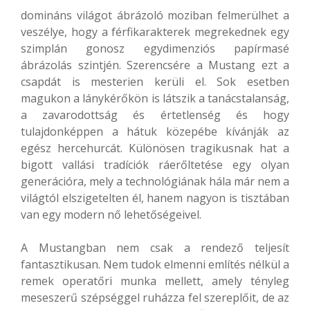
domináns világot ábrázoló moziban felmerülhet a
veszélye, hogy a férfikarakterek megrekednek egy
szimplán gonosz egydimenziós papírmasé
ábrázolás szintjén. Szerencsére a Mustang ezt a
csapdát is mesterien kerüli el. Sok esetben
magukon a lánykérőkön is látszik a tanácstalanság,
a zavarodottság és értetlenség és hogy
tulajdonképpen a hátuk közepébe kívánják az
egész hercehurcát. Különösen tragikusnak hat a
bigott vallási tradíciók ráerőltetése egy olyan
generációra, mely a technológiának hála már nem a
világtól elszigetelten él, hanem nagyon is tisztában
van egy modern nő lehetőségeivel.
A Mustangban nem csak a rendező teljesít
fantasztikusan. Nem tudok elmenni említés nélkül a
remek operatőri munka mellett, amely tényleg
meseszerű szépséggel ruházza fel szereplőit, de az