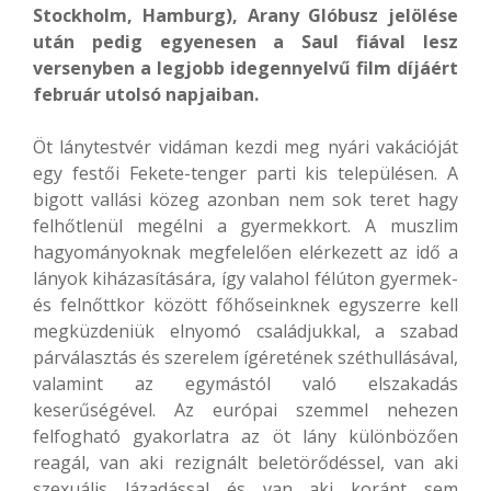
Stockholm, Hamburg), Arany Glóbusz jelölése
után pedig egyenesen a Saul fiával lesz
versenyben a legjobb idegennyelvű film díjáért
február utolsó napjaiban.
Öt lánytestvér vidáman kezdi meg nyári vakációját
egy festői Fekete-tenger parti kis településen. A
bigott vallási közeg azonban nem sok teret hagy
felhőtlenül megélni a gyermekkort. A muszlim
hagyományoknak megfelelően elérkezett az idő a
lányok kiházasítására, így valahol félúton gyermek-
és felnőttkor között főhőseinknek egyszerre kell
megküzdeniük elnyomó családjukkal, a szabad
párválasztás és szerelem ígéretének széthullásával,
valamint az egymástól való elszakadás
keserűségével. Az európai szemmel nehezen
felfogható gyakorlatra az öt lány különbözően
reagál, van aki rezignált beletörődéssel, van aki
szexuális lázadással és van aki koránt sem