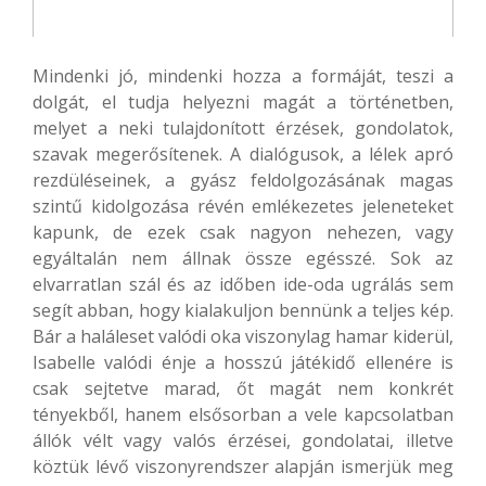
Mindenki jó, mindenki hozza a formáját, teszi a
dolgát, el tudja helyezni magát a történetben,
melyet a neki tulajdonított érzések, gondolatok,
szavak megerősítenek. A dialógusok, a lélek apró
rezdüléseinek, a gyász feldolgozásának magas
szintű kidolgozása révén emlékezetes jeleneteket
kapunk, de ezek csak nagyon nehezen, vagy
egyáltalán nem állnak össze egésszé. Sok az
elvarratlan szál és az időben ide-oda ugrálás sem
segít abban, hogy kialakuljon bennünk a teljes kép.
Bár a haláleset valódi oka viszonylag hamar kiderül,
Isabelle valódi énje a hosszú játékidő ellenére is
csak sejtetve marad, őt magát nem konkrét
tényekből, hanem elsősorban a vele kapcsolatban
állók vélt vagy valós érzései, gondolatai, illetve
köztük lévő viszonyrendszer alapján ismerjük meg