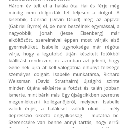
Három év telt el a halála óta, fiai és férje még
mindig nem dolgozták fel teljesen a dolgot. A
kisebbik, Conrad (Devin Druid) még az apjával
(Gabriel Byrne) él, de nem beszélnek egymással, a
nagyobbik, Jonah (Jesse Eisenberg) már
elköltözött, szerelmével éppen most várják első
gyermeküket. Isabelle ügynöksége már régóta
várja, hogy a legutolsó útján készített fotókból
kiállítást rendezzen, ez azonban azt jelenti, hogy
Gene-nek újra át kell válogatnia elhunyt felesége
személyes dolgait. Isabelle munkatársa, Richard
Weissman (David Strathairn) újságíró szinte
minden útjára elkísérte a fotóst és talán jobban
ismerte, mint bárki más. Egy újságcikkben szeretne
megemlékezni kolléganőjéről, melyben Isabelle
valódi énjét, a haláleset valódi okait – mély
depresszió okozta öngyilkosság – mutatná be.
Szerencsére van benne annyi tartás, hogy erről