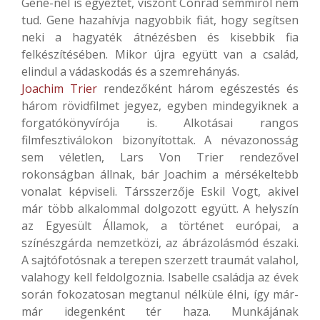
Gene-nel is egyeztet, viszont Conrad semmiről nem
tud. Gene hazahívja nagyobbik fiát, hogy segítsen
neki a hagyaték átnézésben és kisebbik fia
felkészítésében. Mikor újra együtt van a család,
elindul a vádaskodás és a szemrehányás.
Joachim Trier
rendezőként három egészestés és
három rövidfilmet jegyez, egyben mindegyiknek a
forgatókönyvírója is. Alkotásai rangos
filmfesztiválokon bizonyítottak. A névazonosság
sem véletlen, Lars Von Trier rendezővel
rokonságban állnak, bár Joachim a mérsékeltebb
vonalat képviseli. Társszerzője Eskil Vogt, akivel
már több alkalommal dolgozott együtt. A helyszín
az Egyesült Államok, a történet európai, a
színészgárda nemzetközi, az ábrázolásmód északi.
A sajtófotósnak a terepen szerzett traumát valahol,
valahogy kell feldolgoznia. Isabelle családja az évek
során fokozatosan megtanul nélküle élni, így már-
már idegenként tér haza. Munkájának