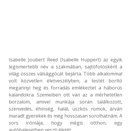
Isabelle Joubert Reed (Isabelle Huppert) az egyik
legismertebb név a szakmában, sajtófotósként a
világ összes válsággócát bejárta. Több alkalommal
volt közvetlen életveszélyben, a testét borító
megannyi heg és forradás emlékeztet a háborús
kalandokra. Szemeiben ott van az a mérhetetlen
borzalom, amivel munkája során találkozott,
szenvedés, éhínség, halál, üszkös romok, árván
maradt gyerekek és még hosszasan sorolhatnám. A
sors iróniája, hogy mégis otthon, egy
autóbalesetben veszti életét.