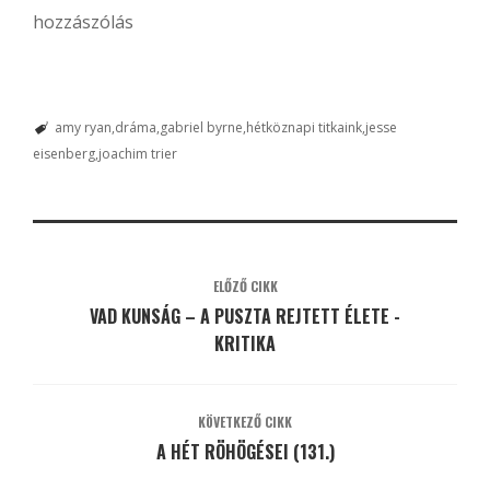
hozzászólás
amy ryan
dráma
gabriel byrne
hétköznapi titkaink
jesse
eisenberg
joachim trier
ELŐZŐ CIKK
VAD KUNSÁG – A PUSZTA REJTETT ÉLETE -
KRITIKA
KÖVETKEZŐ CIKK
A HÉT RÖHÖGÉSEI (131.)