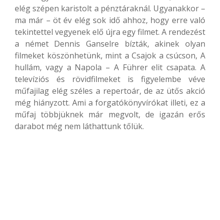
elég szépen karistolt a pénztáraknál. Ugyanakkor –
ma már – öt év elég sok idő ahhoz, hogy erre való
tekintettel vegyenek elő újra egy filmet. A rendezést
a német Dennis Ganselre bízták, akinek olyan
filmeket köszönhetünk, mint a Csajok a csúcson, A
hullám, vagy a Napola – A Führer elit csapata. A
televíziós és rövidfilmeket is figyelembe véve
műfajilag elég széles a repertoár, de az ütős akció
még hiányzott. Ami a forgatókönyvírókat illeti, ez a
műfaj többjüknek már megvolt, de igazán erős
darabot még nem láthattunk tőlük.