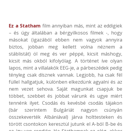
Ez a Statham
film annyiban más, mint az eddigiek
– és úgy általában a bérgyilkosos filmek -, hogy
másokat (igazából ebben nem vagyok annyira
biztos, jobban meg kellett volna néznem a
stáblistát) öl meg és ver péppé, kicsit máshogy,
kicsit más okból kifolyólag. A történet íve olyan
lapos, mint a villalakók EEG-je, a párbeszédek pedig
tényleg csak dísznek vannak. Legjobb, ha csak fél
füllel hallgatjuk, különben elkezdünk agyalni és az
nem vezet sehova. Saját magunkat csapjuk be
többet, szebbet és jobbat várunk és ugye miért
tennénk ilyet. Csodás és kevésbé csodás tájakon
(bár szerintem Bulgáriát nagyon csúnyán
összekeverték Albániával) járva holttesteken és
törött csontokon keresztül jutunk el A-ból B-be és
ez így van rendjén. Ha Stathamnak ez elég, akkor