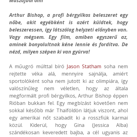
Muszájból ölni
Arthur Bishop, a profi bérgyilkos beleszeret egy
nőbe, akit egyébként is azért küldtek, hogy
beleszeressen, így látszólag helyzeti előnyben van.
Vagy mégsem. Egy film, amiben egyszerű az,
aminek bonyolultnak kéne lennie és fordítva. De
nézd, milyen szépen ki van gyúrva!
A műugró múlttal bíró
Jason Statham
soha nem
rejtette véka alá, mennyire sajnálja, amiért
sportolóként soha nem jutott ki az olimpiára, így
valószínűleg nem véletlen, hogy az általa
megformált profi bérgyilkos, Arthur Bishop éppen
Rióban bukkan fel. Egy megbízást követően nem
sokkal később már Thaiföldön látjuk viszont, ahol
egy amerikai nőt szabadít ki a rosszfiúk karmai
közül. Kiderül, hogy Gina (Jessica Alba)
szándékosan keveredett bajba, a cél ugyanis az