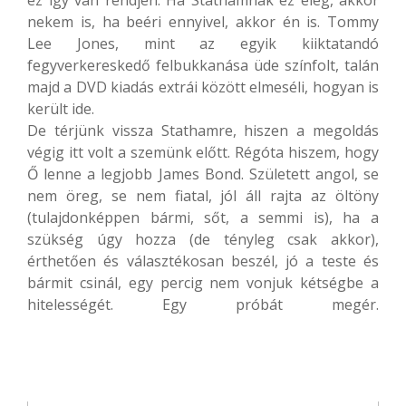
nekem is, ha beéri ennyivel, akkor én is. Tommy
Lee Jones, mint az egyik kiiktatandó
fegyverkereskedő felbukkanása üde színfolt, talán
majd a DVD kiadás extrái között elmeséli, hogyan is
került ide.
De térjünk vissza Stathamre, hiszen a megoldás
végig itt volt a szemünk előtt. Régóta hiszem, hogy
Ő lenne a legjobb James Bond. Született angol, se
nem öreg, se nem fiatal, jól áll rajta az öltöny
(tulajdonképpen bármi, sőt, a semmi is), ha a
szükség úgy hozza (de tényleg csak akkor),
érthetően és választékosan beszél, jó a teste és
bármit csinál, egy percig nem vonjuk kétségbe a
hitelességét. Egy próbát megér.