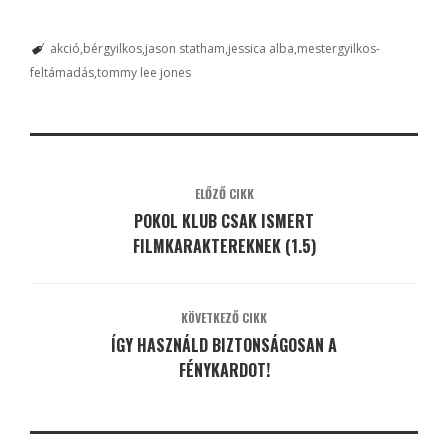
akció
bérgyilkos
jason statham
jessica alba
mestergyilkos-
feltámadás
tommy lee jones
ELŐZŐ CIKK
POKOL KLUB CSAK ISMERT
FILMKARAKTEREKNEK (1.5)
KÖVETKEZŐ CIKK
ÍGY HASZNÁLD BIZTONSÁGOSAN A
FÉNYKARDOT!