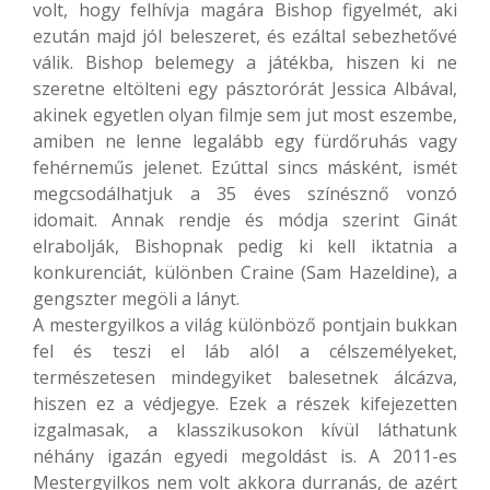
volt, hogy felhívja magára Bishop figyelmét, aki
ezután majd jól beleszeret, és ezáltal sebezhetővé
válik. Bishop belemegy a játékba, hiszen ki ne
szeretne eltölteni egy pásztorórát Jessica Albával,
akinek egyetlen olyan filmje sem jut most eszembe,
amiben ne lenne legalább egy fürdőruhás vagy
fehérneműs jelenet. Ezúttal sincs másként, ismét
megcsodálhatjuk a 35 éves színésznő vonzó
idomait. Annak rendje és módja szerint Ginát
elrabolják, Bishopnak pedig ki kell iktatnia a
konkurenciát, különben Craine (Sam Hazeldine), a
gengszter megöli a lányt.
A mestergyilkos a világ különböző pontjain bukkan
fel és teszi el láb alól a célszemélyeket,
természetesen mindegyiket balesetnek álcázva,
hiszen ez a védjegye. Ezek a részek kifejezetten
izgalmasak, a klasszikusokon kívül láthatunk
néhány igazán egyedi megoldást is. A 2011-es
Mestergyilkos nem volt akkora durranás, de azért