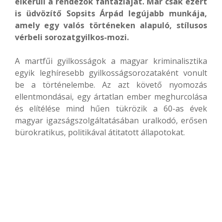
elkerüli a rendezők fantáziáját. Már csak ezért
is üdvözítő Sopsits Árpád legújabb munkája,
amely egy valós történeken alapuló, stílusos
vérbeli sorozatgyilkos-mozi.
A martfűi gyilkosságok a magyar kriminalisztika
egyik leghíresebb gyilkosságsorozataként vonult
be a történelembe. Az azt követő nyomozás
ellentmondásai, egy ártatlan ember meghurcolása
és elítélése mind hűen tükrözik a 60-as évek
magyar igazságszolgáltatásában uralkodó, erősen
bürokratikus, politikával átitatott állapotokat.