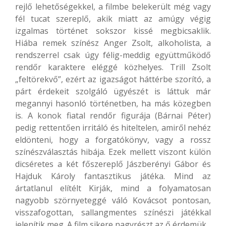
rejlő lehetőségekkel, a filmbe belekerült még vagy
fél tucat szereplő, akik miatt az amúgy végig
izgalmas történet sokszor kissé megbicsaklik.
Hiába remek színész Anger Zsolt, alkoholista, a
rendszerrel csak úgy félig-meddig együttműködő
rendőr karaktere eléggé közhelyes. Trill Zsolt
„feltörekvő”, ezért az igazságot háttérbe szorító, a
párt érdekeit szolgáló ügyészét is láttuk már
megannyi hasonló történetben, ha más közegben
is. A konok fiatal rendőr figurája (Bárnai Péter)
pedig rettentően irritáló és hiteltelen, amiről nehéz
eldönteni, hogy a forgatókönyv, vagy a rossz
színészválasztás hibája. Ezek mellett viszont külön
dicséretes a két főszereplő Jászberényi Gábor és
Hajduk Károly fantasztikus játéka. Mind az
ártatlanul elítélt Kirják, mind a folyamatosan
nagyobb szörnyeteggé váló Kovácsot pontosan,
visszafogottan, sallangmentes színészi játékkal
jelenítik meg. A film sikere nagyrészt az ő érdemük.