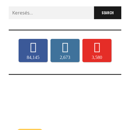
Search
for:
84,145
2,673
3,580