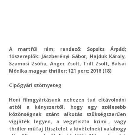
A martfűi rém; rendező: Sopsits Árpád;
főszereplők: Jászberényi Gábor, Hajduk Károly,
Szamosi Zsófia,
Anger Zsolt, Trill Zsolt, Balsai
Mónika magyar thriller; 121 perc; 2016 (18)
Cipőgyári szörnyeteg
Honi filmgyártásunk nehezen tud eltávolodni
attól a kényszertől, hogy egy szélesebb
közönségnek szánt alkotás szükségszerűen
vígjáték legyen, a vegytiszta krimi-, vagy
thriller műfaj (tisztelet a kivételnek) valahogy