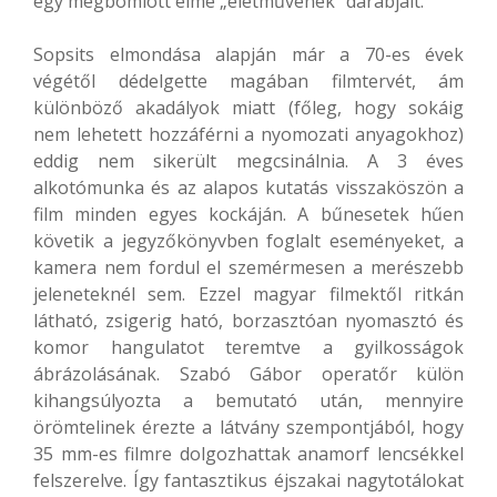
egy megbomlott elme „életművének” darabjait.
Sopsits elmondása alapján már a 70-es évek
végétől dédelgette magában filmtervét, ám
különböző akadályok miatt (főleg, hogy sokáig
nem lehetett hozzáférni a nyomozati anyagokhoz)
eddig nem sikerült megcsinálnia. A 3 éves
alkotómunka és az alapos kutatás visszaköszön a
film minden egyes kockáján. A bűnesetek hűen
követik a jegyzőkönyvben foglalt eseményeket, a
kamera nem fordul el szemérmesen a merészebb
jeleneteknél sem. Ezzel magyar filmektől ritkán
látható, zsigerig ható, borzasztóan nyomasztó és
komor hangulatot teremtve a gyilkosságok
ábrázolásának. Szabó Gábor operatőr külön
kihangsúlyozta a bemutató után, mennyire
örömtelinek érezte a látvány szempontjából, hogy
35 mm-es filmre dolgozhattak anamorf lencsékkel
felszerelve. Így fantasztikus éjszakai nagytotálokat