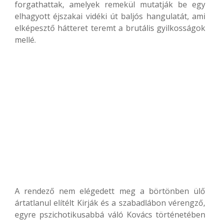
forgathattak, amelyek remekül mutatják be egy
elhagyott éjszakai vidéki út baljós hangulatát, ami
elképesztő hátteret teremt a brutális gyilkosságok
mellé.
A rendező nem elégedett meg a börtönben ülő
ártatlanul elítélt Kirják és a szabadlábon vérengző,
egyre pszichotikusabbá váló Kovács történetében