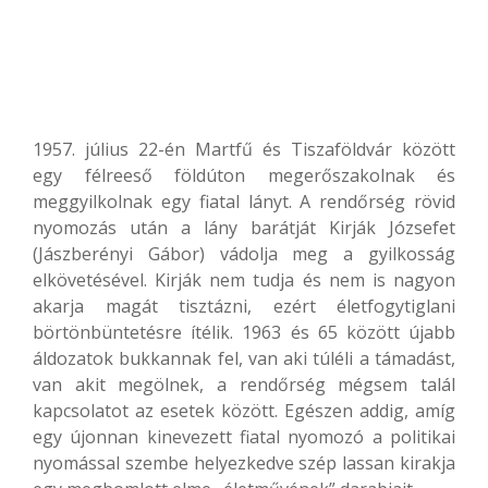
1957. július 22-én Martfű és Tiszaföldvár között
egy félreeső földúton megerőszakolnak és
meggyilkolnak egy fiatal lányt. A rendőrség rövid
nyomozás után a lány barátját Kirják Józsefet
(Jászberényi Gábor) vádolja meg a gyilkosság
elkövetésével. Kirják nem tudja és nem is nagyon
akarja magát tisztázni, ezért életfogytiglani
börtönbüntetésre ítélik. 1963 és 65 között újabb
áldozatok bukkannak fel, van aki túléli a támadást,
van akit megölnek, a rendőrség mégsem talál
kapcsolatot az esetek között. Egészen addig, amíg
egy újonnan kinevezett fiatal nyomozó a politikai
nyomással szembe helyezkedve szép lassan kirakja