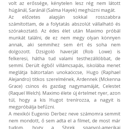
volt az erőssége, kénytelen lesz rég nem látott
húgánál, Saránál (Salma Hayek) meghúzni magát.
Az előzetes alapján sokkal rosszabbra
számítottam, de a folytatás abszolút vállalható és
szórakoztató. Az édes élet után Maximo próbál
munkát találni, de ez nem megy olyan könnyen
annak, aki semmihez sem ért és soha nem
dolgozott. Dzsigoló haverját (Rob Lowe) is
felkeresi, hátha tud valami testhezállóbbat, de
semmi. Derült égből villámcsapás, iskolába menet
meglátja bátortalan unokaöccse, Hugo (Raphael
Alejandro) titkos szerelmének, Ardennek (Mckenna
Grace) csinos és gazdag nagymamáját, Celestet
(Raquel Welch). Maximo élete új értelmet nyer, azon
túl, hogy a kis Hugot trenírozza, a nagyit is
megpróbálja befűzni.
A mexikói Eugenio Derbez neve számomra semmit
nem mondott, ő sem adta el a filmet, de most már
tudom, hogy a Shrek spanyol-amerikai