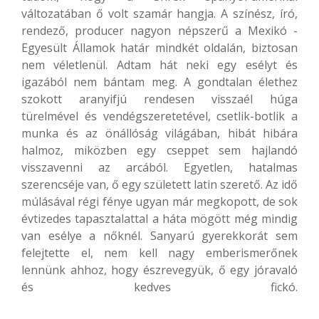
változatában ő volt szamár hangja. A színész, író,
rendező, producer nagyon népszerű a Mexikó ­-
Egyesült Államok határ mindkét oldalán, biztosan
nem véletlenül. Adtam hát neki egy esélyt és
igazából nem bántam meg. A gondtalan élethez
szokott aranyifjú rendesen visszaél húga
türelmével és vendégszeretetével, csetlik-botlik a
munka és az önállóság világában, hibát hibára
halmoz, miközben egy cseppet sem hajlandó
visszavenni az arcából. Egyetlen, hatalmas
szerencséje van, ő egy született latin szerető. Az idő
múlásával régi fénye ugyan már megkopott, de sok
évtizedes tapasztalattal a háta mögött még mindig
van esélye a nőknél. Sanyarú gyerekkorát sem
felejtette el, nem kell nagy emberismerőnek
lennünk ahhoz, hogy észrevegyük, ő egy jóravaló
és kedves fickó.