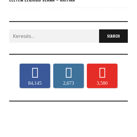
Search
for:
84,145
2,673
3,580