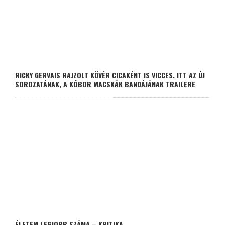
RICKY GERVAIS RAJZOLT KÖVÉR CICAKÉNT IS VICCES, ITT AZ ÚJ
SOROZATÁNAK, A KÓBOR MACSKÁK BANDÁJÁNAK TRAILERE
ÉLETEM LEGJOBB SZÁMA – KRITIKA