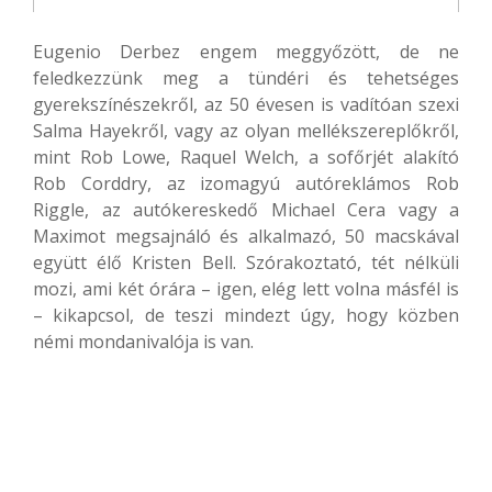
Eugenio Derbez engem meggyőzött, de ne
feledkezzünk meg a tündéri és tehetséges
gyerekszínészekről, az 50 évesen is vadítóan szexi
Salma Hayekről, vagy az olyan mellékszereplőkről,
mint Rob Lowe, Raquel Welch, a sofőrjét alakító
Rob Corddry, az izomagyú autóreklámos Rob
Riggle, az autókereskedő Michael Cera vagy a
Maximot megsajnáló és alkalmazó, 50 macskával
együtt élő Kristen Bell. Szórakoztató, tét nélküli
mozi, ami két órára – igen, elég lett volna másfél is
– kikapcsol, de teszi mindezt úgy, hogy közben
némi mondanivalója is van.