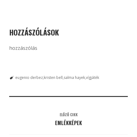
HOZZÁSZÓLÁSOK
hozzászólás
eugenio derbez
kristen bell
salma hayek
vígjáték
ELŐZŐ CIKK
EMLÉKKÉPEK