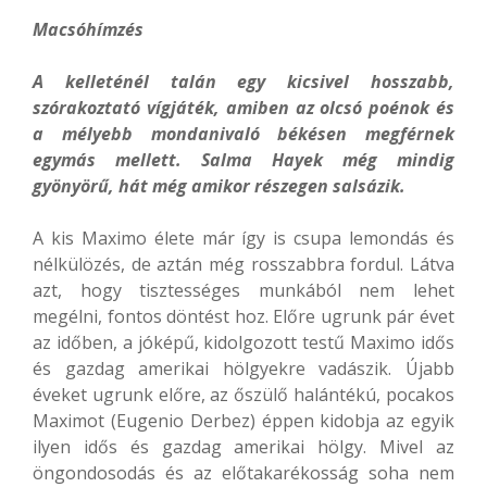
Macsóhímzés
A kelleténél talán egy kicsivel hosszabb,
szórakoztató vígjáték, amiben az olcsó poénok és
a mélyebb mondanivaló békésen megférnek
egymás mellett. Salma Hayek még mindig
gyönyörű, hát még amikor részegen salsázik.
A kis Maximo élete már így is csupa lemondás és
nélkülözés, de aztán még rosszabbra fordul. Látva
azt, hogy tisztességes munkából nem lehet
megélni, fontos döntést hoz. Előre ugrunk pár évet
az időben, a jóképű, kidolgozott testű Maximo idős
és gazdag amerikai hölgyekre vadászik. Újabb
éveket ugrunk előre, az őszülő halántékú, pocakos
Maximot (Eugenio Derbez) éppen kidobja az egyik
ilyen idős és gazdag amerikai hölgy. Mivel az
öngondosodás és az előtakarékosság soha nem