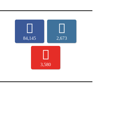
84,145
2,673
3,580