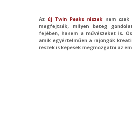
Az
új Twin Peaks részek
nem csak 
megfejtsék, milyen beteg gondola
fejében, hanem a művészeket is. Ös
amik egyértelműen a rajongók kreativi
részek is képesek megmozgatni az emb