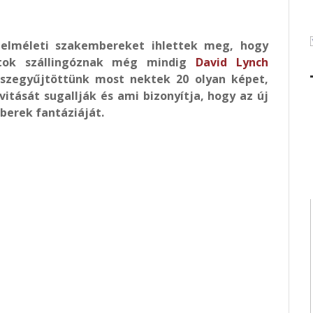
elméleti szakembereket ihlettek meg, hogy
tok szállingóznak még mindig
David Lynch
szegyűjtöttünk most nektek 20 olyan képet,
tását sugallják és ami bizonyítja, hogy az új
erek fantáziáját.