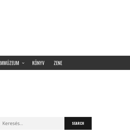
ILMMÚZEUM
KÖNYV
ZENE
Search
for: