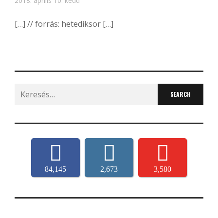
2018. április 10. kedd
[…] // forrás: hetediksor […]
Search
for:
84,145
2,673
3,580