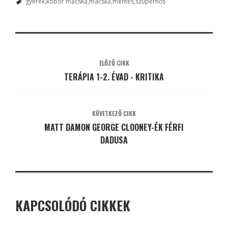
gyerek
kobor macska
macska
mentés
szuperhős
ELŐZŐ CIKK
TERÁPIA 1-2. ÉVAD - KRITIKA
KÖVETKEZŐ CIKK
MATT DAMON GEORGE CLOONEY-ÉK FÉRFI
DADUSA
KAPCSOLÓDÓ CIKKEK