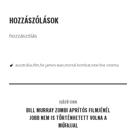
HOZZÁSZÓLÁSOK
hozzászólás
ausztrália
film
hir
james wan
mortal kombat
new line cinema
ELŐZŐ CIKK
BILL MURRAY ZOMBI APRÍTÓS FILMJÉNÉL
JOBB NEM IS TÖRTÉNHETETT VOLNA A
MŰFAJJAL