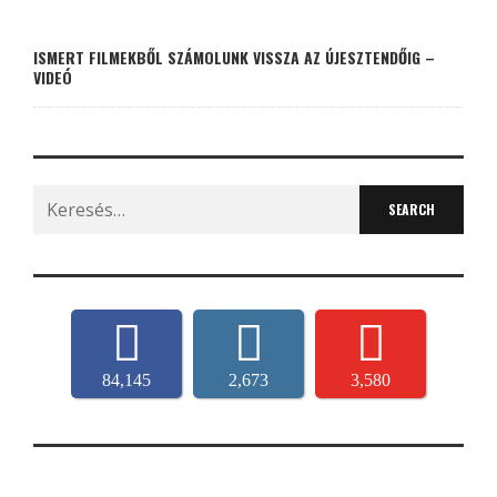
ISMERT FILMEKBŐL SZÁMOLUNK VISSZA AZ ÚJESZTENDŐIG –
VIDEÓ
Search
for:
84,145
2,673
3,580