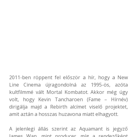
2011-ben röppent fel először a hír, hogy a New
Line Cinema újragondolná az 1995-ös, azóta
kultfilmmé vált Mortal Kombatot. Akkor még úgy
volt, hogy Kevin Tancharoen (Fame – Hírnév)
dirigálja majd a Rebirth alcímet viselő projektet,
amit aztán a hosszas huzavona miatt elhagyott.
A jelenlegi állás szerint az Aquamant is jegyző
James Wan, mint producer, míg a rendezőként