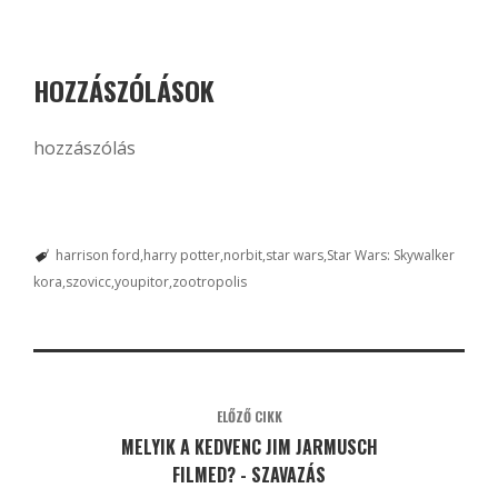
HOZZÁSZÓLÁSOK
hozzászólás
harrison ford
harry potter
norbit
star wars
Star Wars: Skywalker
kora
szovicc
youpitor
zootropolis
ELŐZŐ CIKK
MELYIK A KEDVENC JIM JARMUSCH
FILMED? - SZAVAZÁS