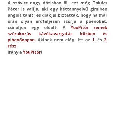
A szóvicc nagy dózisban öl, ezt még Takács
Péter is vallja, aki egy kéttannyelvű gimiben
angolt tanít, és diákjai biztatták, hogy ha már
órán olyan erőteljesen szórja a poénokat,
csináljon egy oldalt. A
YouPitör remek
szórakozás kávékavargatás közben és
pihenőnapon.
Akinek nem elég,
itt az
1.
és
2.
rész.
Irány a
YouPitör
!