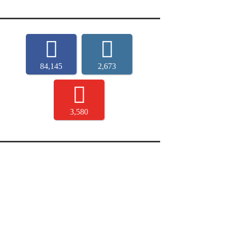
84,145
2,673
3,580