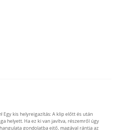
Egy kis helyreigazítás: A klip előtt és után
ga helyett. Ha ez ki van javítva, részemről úgy
hangulata gondolatba ejtő, magával rántja az