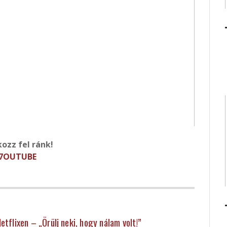
kozz fel ránk!
7OUTUBE
tflixen – „Örülj neki, hogy nálam volt!”