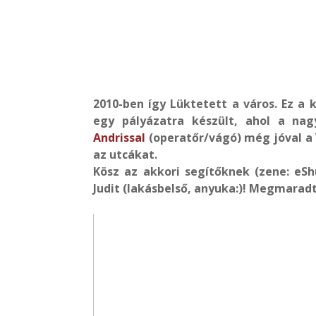
2010-ben így Lüktetett a város. Ez a k
egy pályázatra készült, ahol a nag
Andrissal
(operatőr/vágó) még jóval a
az utcákat.
Kösz az akkori segítőknek (zene: eShu
Judit (lakásbelső, anyuka:)! Megmar