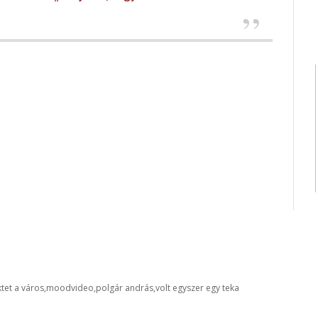
ktet a város
moodvideo
polgár andrás
volt egyszer egy teka