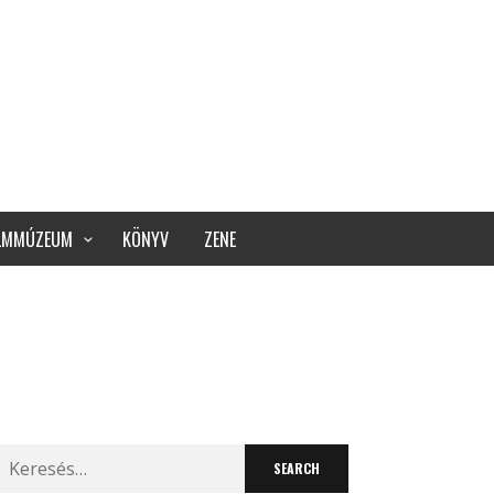
ILMMÚZEUM
KÖNYV
ZENE
Search
for: