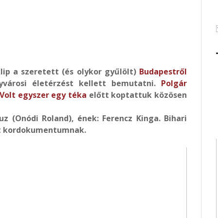
lip a szeretett (és olykor gyűlölt)
Budapestről
yvárosi életérzést kellett bemutatni.
Polgár
Volt egyszer egy téka
előtt koptattuk közösen
z (Onódi Roland), ének: Ferencz Kinga. Bihari
adt kordokumentumnak.