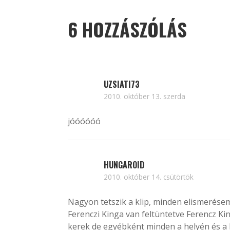
6 HOZZÁSZÓLÁS
UZSIATI73
2010. október 13. szerda
jóóóóóó
HUNGAROID
2010. október 14. csütörtök
Nagyon tetszik a klip, minden elismerésem! 
Ferenczi Kinga van feltüntetve Ferencz Kin
kerek de egyébként minden a helyén és a 