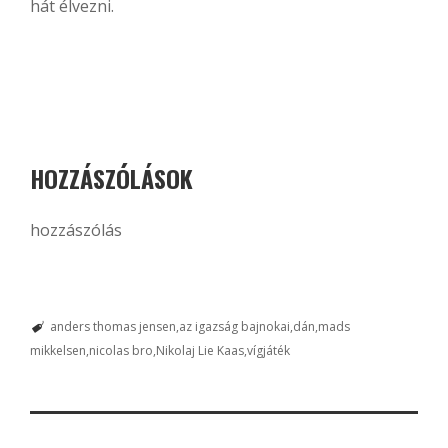
hát élvezni.
HOZZÁSZÓLÁSOK
hozzászólás
anders thomas jensen
az igazság bajnokai
dán
mads
mikkelsen
nicolas bro
Nikolaj Lie Kaas
vígjáték