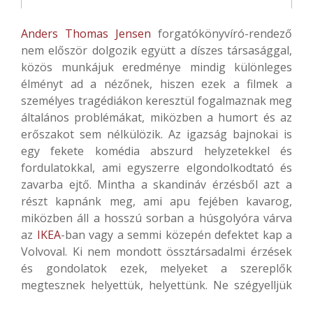
Anders Thomas Jensen
forgatókönyvíró-rendező
nem először dolgozik együtt a díszes társasággal,
közös munkájuk eredménye mindig különleges
élményt ad a nézőnek, hiszen ezek a filmek a
személyes tragédiákon keresztül fogalmaznak meg
általános problémákat, miközben a humort és az
erőszakot sem nélkülözik. Az igazság bajnokai is
egy fekete komédia abszurd helyzetekkel és
fordulatokkal, ami egyszerre elgondolkodtató és
zavarba ejtő. Mintha a skandináv érzésből azt a
részt kapnánk meg, ami apu fejében kavarog,
miközben áll a hosszú sorban a húsgolyóra várva
az
IKEA
-ban vagy a semmi közepén defektet kap a
Volvoval. Ki nem mondott össztársadalmi érzések
és gondolatok ezek, melyeket a szereplők
megtesznek helyettük, helyettünk. Ne szégyelljük