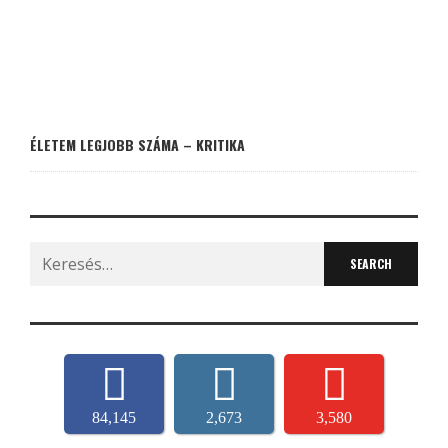
ÉLETEM LEGJOBB SZÁMA – KRITIKA
Search
for:
84,145
2,673
3,580