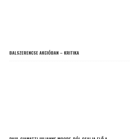
BALSZERENCSE AKCIÓBAN – KRITIKA
PAUL GIAMATTI JULIANNE MOORE-BÓL CSALJA ELŐ A