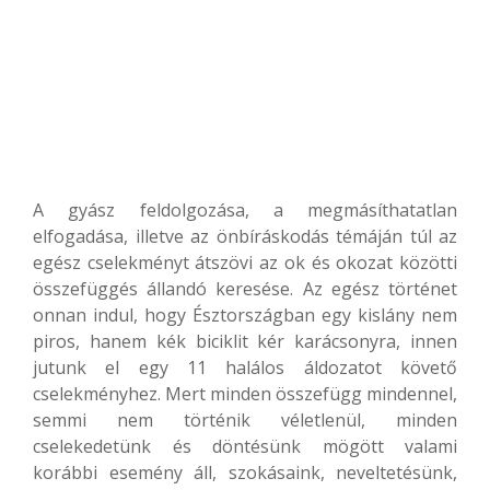
A gyász feldolgozása, a megmásíthatatlan
elfogadása, illetve az önbíráskodás témáján túl az
egész cselekményt átszövi az ok és okozat közötti
összefüggés állandó keresése. Az egész történet
onnan indul, hogy Észtországban egy kislány nem
piros, hanem kék biciklit kér karácsonyra, innen
jutunk el egy 11 halálos áldozatot követő
cselekményhez. Mert minden összefügg mindennel,
semmi nem történik véletlenül, minden
cselekedetünk és döntésünk mögött valami
korábbi esemény áll, szokásaink, neveltetésünk,