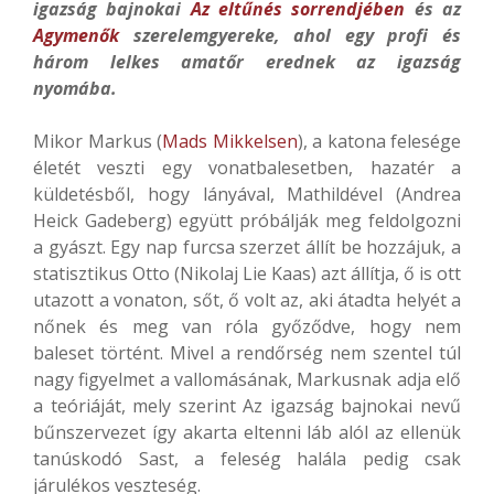
igazság bajnokai
Az eltűnés sorrendjében
és az
Agymenők
szerelemgyereke, ahol egy profi és
három lelkes amatőr erednek az igazság
nyomába.
Mikor Markus (
Mads Mikkelsen
), a katona felesége
életét veszti egy vonatbalesetben, hazatér a
küldetésből, hogy lányával, Mathildével (Andrea
Heick Gadeberg) együtt próbálják meg feldolgozni
a gyászt. Egy nap furcsa szerzet állít be hozzájuk, a
statisztikus Otto (Nikolaj Lie Kaas) azt állítja, ő is ott
utazott a vonaton, sőt, ő volt az, aki átadta helyét a
nőnek és meg van róla győződve, hogy nem
baleset történt. Mivel a rendőrség nem szentel túl
nagy figyelmet a vallomásának, Markusnak adja elő
a teóriáját, mely szerint Az igazság bajnokai nevű
bűnszervezet így akarta eltenni láb alól az ellenük
tanúskodó Sast, a feleség halála pedig csak
járulékos veszteség.