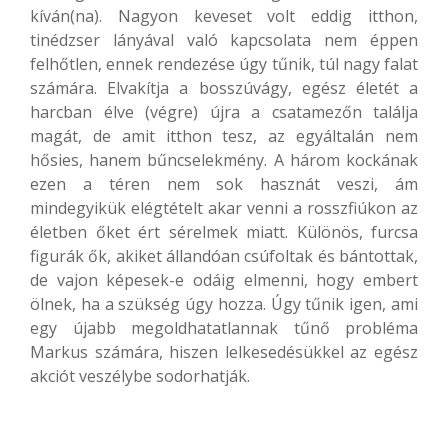
kíván(na). Nagyon keveset volt eddig itthon,
tinédzser lányával való kapcsolata nem éppen
felhőtlen, ennek rendezése úgy tűnik, túl nagy falat
számára. Elvakítja a bosszúvágy, egész életét a
harcban élve (végre) újra a csatamezőn találja
magát, de amit itthon tesz, az egyáltalán nem
hősies, hanem bűncselekmény. A három kockának
ezen a téren nem sok hasznát veszi, ám
mindegyikük elégtételt akar venni a rosszfiúkon az
életben őket ért sérelmek miatt. Különös, furcsa
figurák ők, akiket állandóan csúfoltak és bántottak,
de vajon képesek-e odáig elmenni, hogy embert
ölnek, ha a szükség úgy hozza. Úgy tűnik igen, ami
egy újabb megoldhatatlannak tűnő probléma
Markus számára, hiszen lelkesedésükkel az egész
akciót veszélybe sodorhatják.