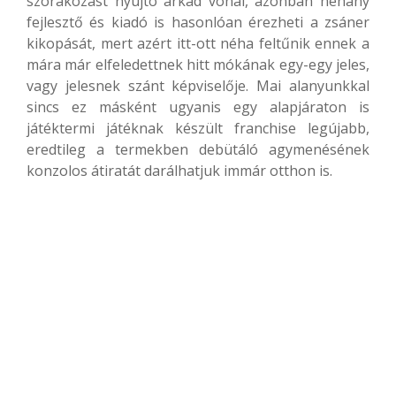
szórakozást nyújtó árkád vonal, azonban néhány
fejlesztő és kiadó is hasonlóan érezheti a zsáner
kikopását, mert azért itt-ott néha feltűnik ennek a
mára már elfeledettnek hitt mókának egy-egy jeles,
vagy jelesnek szánt képviselője. Mai alanyunkkal
sincs ez másként ugyanis egy alapjáraton is
játéktermi játéknak készült franchise legújabb,
eredtileg a termekben debütáló agymenésének
konzolos átiratát darálhatjuk immár otthon is.