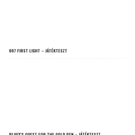
007 FIRST LIGHT – JÁTÉKTESZT
BLUEY’S QUEST FOR THE GOLD PEN – JÁTÉKTESZT