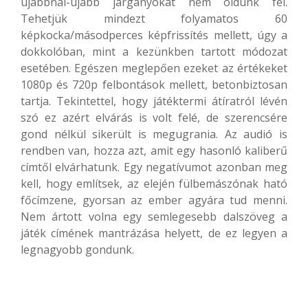
újabbnál-újabb járgányokat nem oldunk fel.
Tehetjük mindezt folyamatos 60
képkocka/másodperces képfrissítés mellett, úgy a
dokkolóban, mint a kezünkben tartott módozat
esetében. Egészen meglepően ezeket az értékeket
1080p és 720p felbontások mellett, betonbiztosan
tartja. Tekintettel, hogy játéktermi átíratról lévén
szó ez azért elvárás is volt felé, de szerencsére
gond nélkül sikerült is megugrania. Az audió is
rendben van, hozza azt, amit egy hasonló kaliberű
címtől elvárhatunk. Egy negatívumot azonban meg
kell, hogy említsek, az elején fülbemászónak ható
főcímzene, gyorsan az ember agyára tud menni.
Nem ártott volna egy semlegesebb dalszöveg a
játék címének mantrázása helyett, de ez legyen a
legnagyobb gondunk.