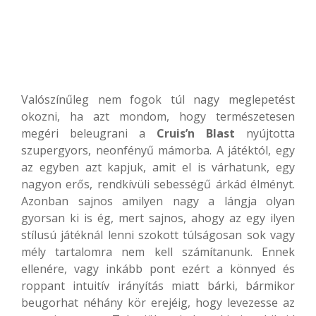
Valószínűleg nem fogok túl nagy meglepetést
okozni, ha azt mondom, hogy természetesen
megéri beleugrani a
Cruis’n Blast
nyújtotta
szupergyors, neonfényű mámorba. A játéktól, egy
az egyben azt kapjuk, amit el is várhatunk, egy
nagyon erős, rendkívüli sebességű árkád élményt.
Azonban sajnos amilyen nagy a lángja olyan
gyorsan ki is ég, mert sajnos, ahogy az egy ilyen
stílusú játéknál lenni szokott túlságosan sok vagy
mély tartalomra nem kell számítanunk. Ennek
ellenére, vagy inkább pont ezért a könnyed és
roppant intuitív irányítás miatt bárki, bármikor
beugorhat néhány kör erejéig, hogy levezesse az