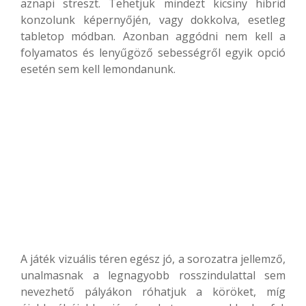
aznapi streszt. Tehetjük mindezt kicsiny hibrid
konzolunk képernyőjén, vagy dokkolva, esetleg
tabletop módban. Azonban aggódni nem kell a
folyamatos és lenyűgöző sebességről egyik opció
esetén sem kell lemondanunk.
A játék vizuális téren egész jó, a sorozatra jellemző,
unalmasnak a legnagyobb rosszindulattal sem
nevezhető pályákon róhatjuk a köröket, míg