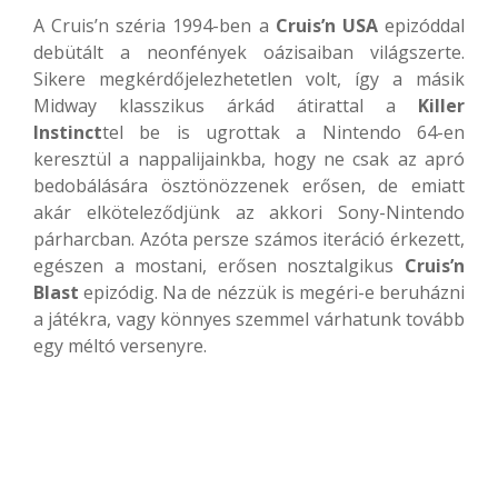
A Cruis’n széria 1994-ben a
Cruis’n USA
epizóddal
debütált a neonfények oázisaiban világszerte.
Sikere megkérdőjelezhetetlen volt, így a másik
Midway klasszikus árkád átirattal a
Killer
Instinct
tel be is ugrottak a Nintendo 64-en
keresztül a nappalijainkba, hogy ne csak az apró
bedobálására ösztönözzenek erősen, de emiatt
akár elköteleződjünk az akkori Sony-Nintendo
párharcban. Azóta persze számos iteráció érkezett,
egészen a mostani, erősen nosztalgikus
Cruis’n
Blast
epizódig. Na de nézzük is megéri-e beruházni
a játékra, vagy könnyes szemmel várhatunk tovább
egy méltó versenyre.