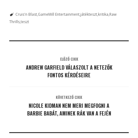
Cruis'n Blast
GameMill Entertainment
játékteszt
kritika
Raw
Thrills
teszt
ELŐZŐ CIKK
ANDREW GARFIELD VÁLASZOLT A NETEZŐK
FONTOS KÉRDÉSEIRE
KÖVETKEZŐ CIKK
NICOLE KIDMAN NEM MERI MEGFOGNI A
BARBIE BABÁT, AMINEK RÁK VAN A FEJÉN