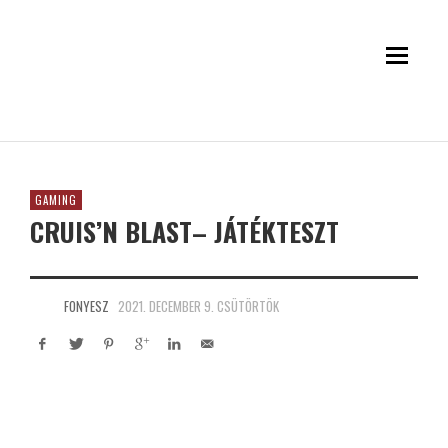
GAMING
CRUIS’N BLAST– JÁTÉKTESZT
FONYESZ
2021. DECEMBER 9. CSÜTÖRTÖK