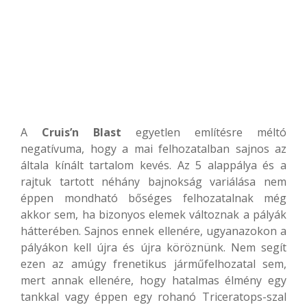
A
Cruis’n Blast
egyetlen említésre méltó
negatívuma, hogy a mai felhozatalban sajnos az
általa kínált tartalom kevés. Az 5 alappálya és a
rajtuk tartott néhány bajnokság variálása nem
éppen mondható bőséges felhozatalnak még
akkor sem, ha bizonyos elemek változnak a pályák
hátterében. Sajnos ennek ellenére, ugyanazokon a
pályákon kell újra és újra köröznünk. Nem segít
ezen az amúgy frenetikus járműfelhozatal sem,
mert annak ellenére, hogy hatalmas élmény egy
tankkal vagy éppen egy rohanó Triceratops-szal