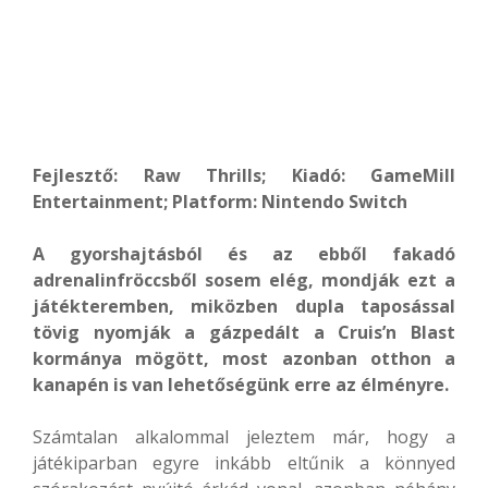
Fejlesztő: Raw Thrills; Kiadó: GameMill
Entertainment; Platform: Nintendo Switch
A gyorshajtásból és az ebből fakadó
adrenalinfröccsből sosem elég, mondják ezt a
játékteremben, miközben dupla taposással
tövig nyomják a gázpedált a Cruis’n Blast
kormánya mögött, most azonban otthon a
kanapén is van lehetőségünk erre az élményre.
Számtalan alkalommal jeleztem már, hogy a
játékiparban egyre inkább eltűnik a könnyed