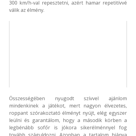
300 km/h-val repesztetni, azért hamar repetitívvé
válik az élmény.
Összességében nyugodt szívvel ajánlom
mindenkinek a játékot, mert nagyon élvezetes,
roppant szórakoztató élményt nyújt, elég egyszer
leülni és garantálom, hogy a második körben a
legbénább sofőr is jókora sikerélménnyel fog
tovább száguldozni. Azonban a tartalom hiánya