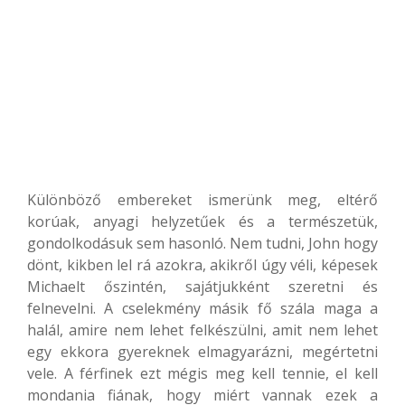
Különböző embereket ismerünk meg, eltérő
korúak, anyagi helyzetűek és a természetük,
gondolkodásuk sem hasonló. Nem tudni, John hogy
dönt, kikben lel rá azokra, akikről úgy véli, képesek
Michaelt őszintén, sajátjukként szeretni és
felnevelni. A cselekmény másik fő szála maga a
halál, amire nem lehet felkészülni, amit nem lehet
egy ekkora gyereknek elmagyarázni, megértetni
vele. A férfinek ezt mégis meg kell tennie, el kell
mondania fiának, hogy miért vannak ezek a