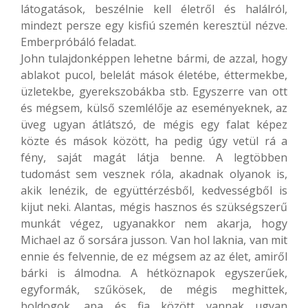
látogatások, beszélnie kell életről és halálról,
mindezt persze egy kisfiú szemén keresztül nézve.
Emberpróbáló feladat.
John tulajdonképpen lehetne bármi, de azzal, hogy
ablakot pucol, belelát mások életébe, éttermekbe,
üzletekbe, gyerekszobákba stb. Egyszerre van ott
és mégsem, külső szemlélője az eseményeknek, az
üveg ugyan átlátszó, de mégis egy falat képez
közte és mások között, ha pedig úgy vetül rá a
fény, saját magát látja benne. A legtöbben
tudomást sem vesznek róla, akadnak olyanok is,
akik lenézik, de együttérzésből, kedvességből is
kijut neki. Alantas, mégis hasznos és szükségszerű
munkát végez, ugyanakkor nem akarja, hogy
Michael az ő sorsára jusson. Van hol laknia, van mit
ennie és felvennie, de ez mégsem az az élet, amiről
bárki is álmodna. A hétköznapok egyszerűek,
egyformák, szűkösek, de mégis meghittek,
boldogok, apa és fia között vannak ugyan