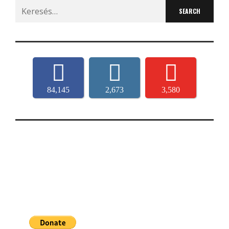
Search
for:
84,145
2,673
3,580