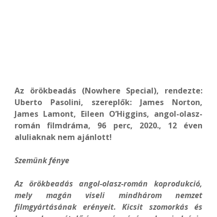
Az örökbeadás (Nowhere Special), rendezte:
Uberto Pasolini, szereplők: James Norton,
James Lamont, Eileen O’Higgins, angol-olasz-
román filmdráma, 96 perc, 2020., 12 éven
aluliaknak nem ajánlott!
Szemünk fénye
Az örökbeadás angol-olasz-román koprodukció,
mely magán viseli mindhárom nemzet
filmgyártásának erényeit. Kicsit szomorkás és