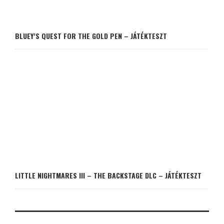
BLUEY’S QUEST FOR THE GOLD PEN – JÁTÉKTESZT
LITTLE NIGHTMARES III – THE BACKSTAGE DLC – JÁTÉKTESZT