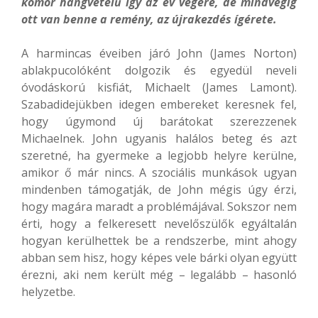
komor hangvételű így az év végére, de mindvégig
ott van benne a remény, az újrakezdés ígérete.
A harmincas éveiben járó John (James Norton)
ablakpucolóként dolgozik és egyedül neveli
óvodáskorú kisfiát, Michaelt (James Lamont).
Szabadidejükben idegen embereket keresnek fel,
hogy úgymond új barátokat szerezzenek
Michaelnek. John ugyanis halálos beteg és azt
szeretné, ha gyermeke a legjobb helyre kerülne,
amikor ő már nincs. A szociális munkások ugyan
mindenben támogatják, de John mégis úgy érzi,
hogy magára maradt a problémájával. Sokszor nem
érti, hogy a felkeresett nevelőszülők egyáltalán
hogyan kerülhettek be a rendszerbe, mint ahogy
abban sem hisz, hogy képes vele bárki olyan együtt
érezni, aki nem került még – legalább – hasonló
helyzetbe.