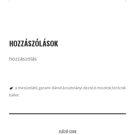
HOZZÁSZÓLÁSOK
hozzászólás
a messzelátó
garami dániel
kosztolányi dezső
ti mozitok
törőcsik
bálint
ELŐZŐ CIKK