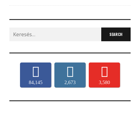
Search
for:
84,145
2,673
3,580