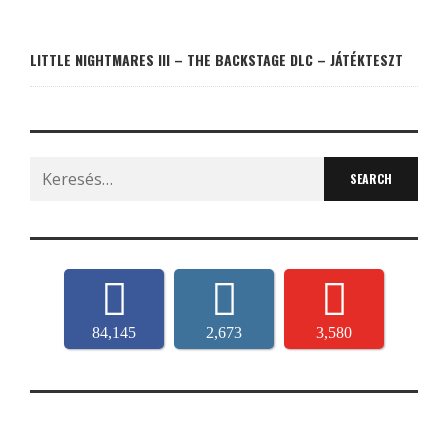
LITTLE NIGHTMARES III – THE BACKSTAGE DLC – JÁTÉKTESZT
Search
for:
84,145
2,673
3,580