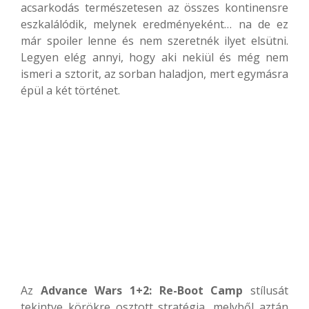
acsarkodás természetesen az összes kontinensre
eszkalálódik, melynek eredményeként… na de ez
már spoiler lenne és nem szeretnék ilyet elsütni.
Legyen elég annyi, hogy aki nekiül és még nem
ismeri a sztorit, az sorban haladjon, mert egymásra
épül a két történet.
Az
Advance Wars 1+2: Re-Boot Camp
stílusát
tekintve körökre osztott stratégia, melyből aztán