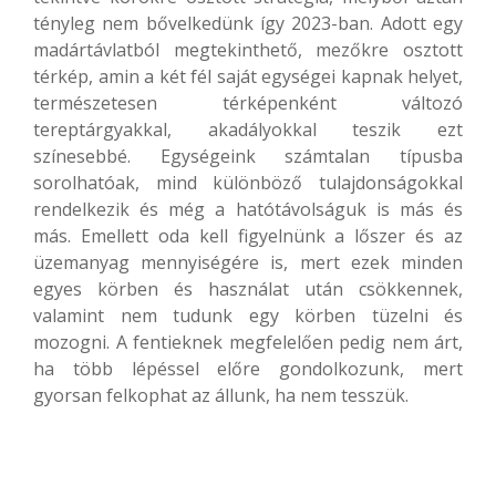
tényleg nem bővelkedünk így 2023-ban. Adott egy
madártávlatból megtekinthető, mezőkre osztott
térkép, amin a két fél saját egységei kapnak helyet,
természetesen térképenként változó
tereptárgyakkal, akadályokkal teszik ezt
színesebbé. Egységeink számtalan típusba
sorolhatóak, mind különböző tulajdonságokkal
rendelkezik és még a hatótávolságuk is más és
más. Emellett oda kell figyelnünk a lőszer és az
üzemanyag mennyiségére is, mert ezek minden
egyes körben és használat után csökkennek,
valamint nem tudunk egy körben tüzelni és
mozogni. A fentieknek megfelelően pedig nem árt,
ha több lépéssel előre gondolkozunk, mert
gyorsan felkophat az állunk, ha nem tesszük.