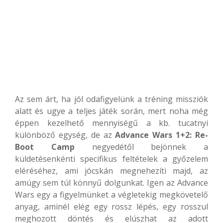
Az sem árt, ha jól odafigyelünk a tréning missziók
alatt és ugye a teljes játék során, mert noha még
éppen kezelhető mennyiségű a kb. tucatnyi
különböző egység, de az
Advance Wars 1+2: Re-
Boot Camp
negyedétől bejönnek a
küldetésenkénti specifikus feltételek a győzelem
eléréséhez, ami jócskán megnehezíti majd, az
amúgy sem túl könnyű dolgunkat. Igen az Advance
Wars egy a figyelmünket a végletekig megkövetelő
anyag, aminél elég egy rossz lépés, egy rosszul
meghozott döntés és elúszhat az adott