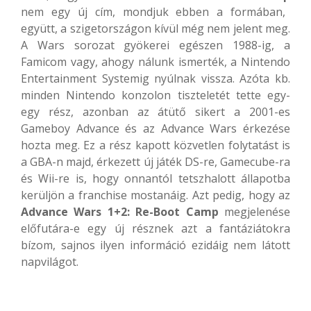
nem egy új cím, mondjuk ebben a formában,
együtt, a szigetországon kívül még nem jelent meg.
A Wars sorozat gyökerei egészen 1988-ig, a
Famicom vagy, ahogy nálunk ismerték, a Nintendo
Entertainment Systemig nyúlnak vissza. Azóta kb.
minden Nintendo konzolon tiszteletét tette egy-
egy rész, azonban az átütő sikert a 2001-es
Gameboy Advance és az Advance Wars érkezése
hozta meg. Ez a rész kapott közvetlen folytatást is
a GBA-n majd, érkezett új játék DS-re, Gamecube-ra
és Wii-re is, hogy onnantól tetszhalott állapotba
kerüljön a franchise mostanáig. Azt pedig, hogy az
Advance Wars 1+2: Re-Boot Camp
megjelenése
előfutára-e egy új résznek azt a fantáziátokra
bízom, sajnos ilyen információ ezidáig nem látott
napvilágot.