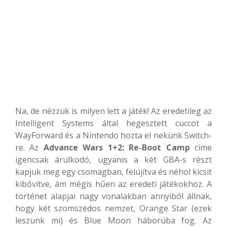
Na, de nézzük is milyen lett a játék! Az eredetileg az
Intelligent Systems által hegesztett cuccot a
WayForward és a Nintendo hozta el nekünk Switch-
re. Az
Advance Wars 1+2: Re-Boot Camp
címe
igencsak árulkodó, ugyanis a két GBA-s részt
kapjuk meg egy csomagban, felújítva és néhol kicsit
kibővítve, ám mégis hűen az eredeti játékokhoz. A
történet alapjai nagy vonalakban annyiból állnak,
hogy két szomszédos nemzet, Orange Star (ezek
leszünk mi) és Blue Moon háborúba fog. Az