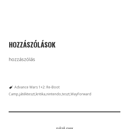
HOZZÁSZÓLÁSOK
hozzászólás
Advance Wars 1+2: Re-Boot
Camp
játékteszt
kritika
nintendo
teszt
WayForward
ELŐZŐ CIKK