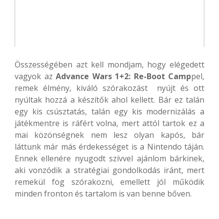
Összességében azt kell mondjam, hogy elégedett
vagyok az
Advance Wars 1+2: Re-Boot Camp
pel,
remek élmény, kiváló szórakozást nyújt és ott
nyúltak hozzá a készítők ahol kellett. Bár ez talán
egy kis csúsztatás, talán egy kis modernizálás a
játékmentre is ráfért volna, mert attól tartok ez a
mai közönségnek nem lesz olyan kapós, bár
láttunk már más érdekességet is a Nintendo táján.
Ennek ellenére nyugodt szívvel ajánlom bárkinek,
aki vonzódik a stratégiai gondolkodás iránt, mert
remekül fog szórakozni, emellett jól működik
minden fronton és tartalom is van benne bőven.