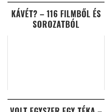
KÁVÉT? – 116 FILMBŐL ÉS
SOROZATBÓL
VOLT EGYSZER EGY TÉKA –