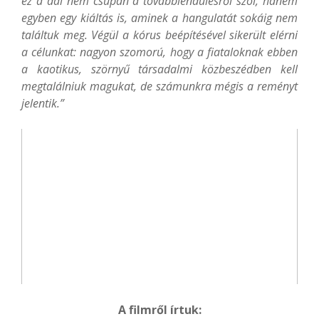
ez a dal nem csupán a továbblendülésről szól, hanem
egyben egy kiáltás is, aminek a hangulatát sokáig nem
találtuk meg. Végül a kórus beépítésével sikerült elérni
a célunkat: nagyon szomorú, hogy a fiataloknak ebben
a kaotikus, szörnyű társadalmi közbeszédben kell
megtalálniuk magukat, de számunkra mégis a reményt
jelentik.”
A filmről írtuk: