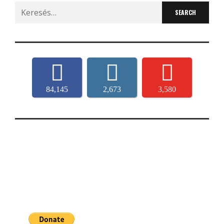
Search
for:
84,145
2,673
3,580