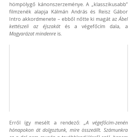
hömpölygő kánonszerzeménye. A „klasszikusabb”
filmzenék alapja Kálmán András és Reisz Gábor
Intro akkordmenete – ebből nőtte ki magát az
Ábel
kettészeli az éjszakát
és a végefőcím dala, a
Magyarázat mindenre
is.
Erről így mesélt a rendező:
„A végefőcím-zenén
hónapokon át dolgoztunk, mire összeállt. Számunkra