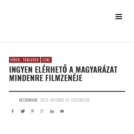
HÍREK, TRAILEREK
ZENE
INGYEN ELÉRHETŐ A MAGYARÁZAT
MINDENRE FILMZENÉJE
HETEDIKSOR
2023. OKTÓBER 26. CSÜTÖRTÖK