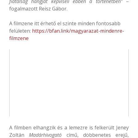
fiatalság hangját képviseli ebben a történetben”
–
fogalmazott Reisz Gábor.
A filmzene itt érhető el szinte minden fontosabb
felületen:
https://bfan.link/magyarazat-
mindenre-
filmzene
A filmben elhangzik és a lemezre is felkerült Jeney
Zoltán
Madárhivogató
című, döbbenetes erejű,