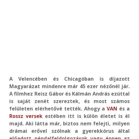
A Velencében és Chicagóban is díjazott
Magyarázat mindenre már 45 ezer nézőnél jár.
A filmhez Reisz Gábor és Kálmán András ezúttal
is saját zenét szereztek, és most számos
felületen elérhetővé tették. Ahogy a
VAN
és a
Rossz versek
estében itt is külön életet is él
majd. Aki látta már, biztos nem felejti, milyen
drámai erővel szólnak a gyerekkórus által
előadott népdalfeldolgozások vagy éppen az