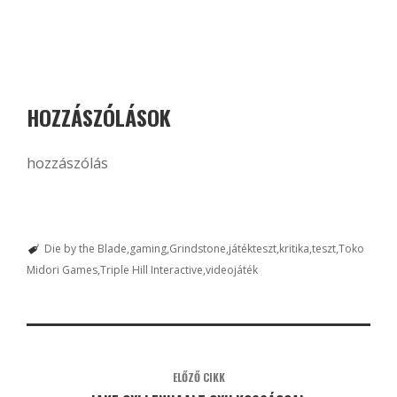
HOZZÁSZÓLÁSOK
hozzászólás
Die by the Blade
gaming
Grindstone
játékteszt
kritika
teszt
Toko
Midori Games
Triple Hill Interactive
videojáték
ELŐZŐ CIKK