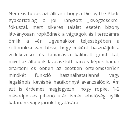
Nem kis túlzás azt állítani, hogy a Die by the Blade
gyakorlatilag a jól irányzott „kivégzésekre”
fókuszál, mert sikeres találat esetén bizony
látványosan röpködnek a végtagok és literszámra
ömlik a vér. Ugyanakkor teljességében a
rutinunkra van bízva, hogy miként használjuk a
védekezésre és támadásra kalibrált gombokat,
mivel az általunk kiválasztott harcos képes hamar
elfáradni és ebben az esetben értelemszerűen
mindkét funkció használhatatlanná, vagy
legalábbis kevésbé hatékonnyá avanzsálódik. Ám
azt is érdemes megjegyezni, hogy röpke, 1-2
másodperces pihenő után ismét lehetőség nyílik
katanánk vagy jarink fogatására.