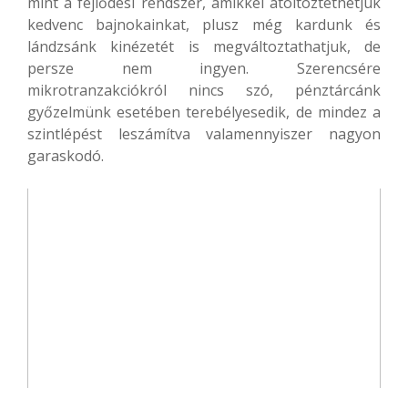
mint a fejlődési rendszer, amikkel átöltöztethetjük
kedvenc bajnokainkat, plusz még kardunk és
lándzsánk kinézetét is megváltoztathatjuk, de
persze nem ingyen. Szerencsére
mikrotranzakciókról nincs szó, pénztárcánk
győzelmünk esetében terebélyesedik, de mindez a
szintlépést leszámítva valamennyiszer nagyon
garaskodó.