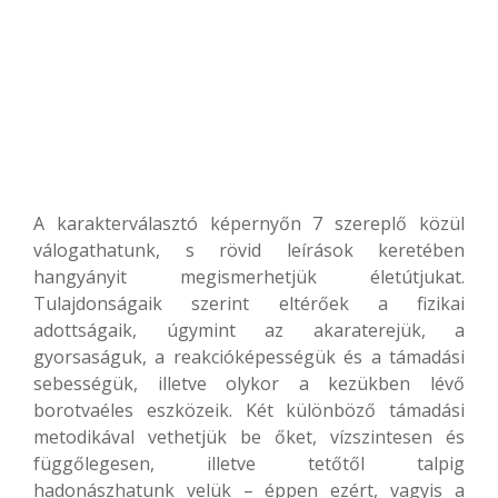
A karakterválasztó képernyőn 7 szereplő közül
válogathatunk, s rövid leírások keretében
hangyányit megismerhetjük életútjukat.
Tulajdonságaik szerint eltérőek a fizikai
adottságaik, úgymint az akaraterejük, a
gyorsaságuk, a reakcióképességük és a támadási
sebességük, illetve olykor a kezükben lévő
borotvaéles eszközeik. Két különböző támadási
metodikával vethetjük be őket, vízszintesen és
függőlegesen, illetve tetőtől talpig
hadonászhatunk velük – éppen ezért, vagyis a