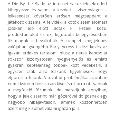
A Die By the Blade az internetes küzdelmekre lett
kihegyezve és sajnos a kezdeti – viszonylagos –
lelkesedést követően erősen megcsappant a
játékosok száma. A felvidéki alkotók szemlátomást
jócskán idő előtt adták ki kezeik közül
produktumukat és ezt legutóbbi bejegyzésükben
ők maguk is bevallották. A komplett megjelenés
valójában gyengébb Early Access-t idéz: kevés az
igazán érdekes tartalom, plusz a netes kapcsolat
sokszor iszonyatosan nyögvenyelős és emiatt
gyakran képtelenség többek közt védekezni, s
egyszer csak arra leszünk figyelmesek, hogy
elgurult a fejünk. A további problémákat azonban
nem kívánom hosszasan kivesézni, arra ott vannak
a megfelelő fórumok, de maradjunk annyiban,
hogy a jelek szerint már gőzerővel dolgoznak egy
nagyobb hibajavításon, aminek köszönhetően
azért még kisülhet valami igazán jó is.