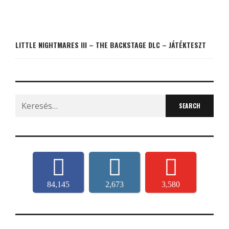
LITTLE NIGHTMARES III – THE BACKSTAGE DLC – JÁTÉKTESZT
Search
for:
84,145
2,673
3,580