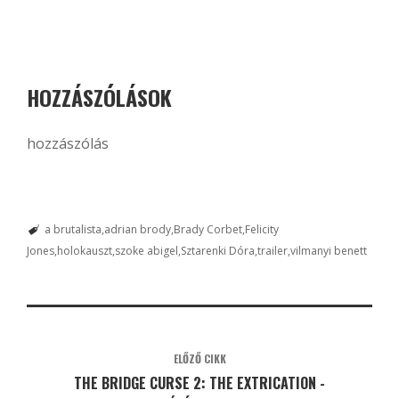
HOZZÁSZÓLÁSOK
hozzászólás
a brutalista
adrian brody
Brady Corbet
Felicity
Jones
holokauszt
szoke abigel
Sztarenki Dóra
trailer
vilmanyi benett
ELŐZŐ CIKK
THE BRIDGE CURSE 2: THE EXTRICATION -