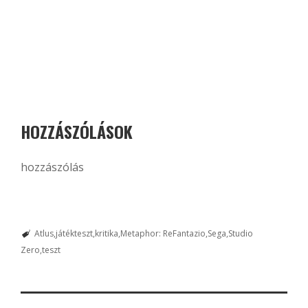
HOZZÁSZÓLÁSOK
hozzászólás
Atlus
játékteszt
kritika
Metaphor: ReFantazio
Sega
Studio
Zero
teszt