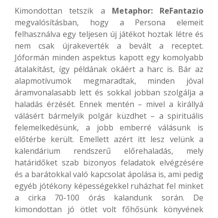
Kimondottan tetszik a
Metaphor: ReFantazio
megvalósításban, hogy a Persona elemeit
felhasználva egy teljesen új játékot hoztak létre és
nem csak újrakeverték a bevált a receptet.
Jóformán minden aspektus kapott egy komolyabb
átalakítást, így példának okáért a harc is. Bár az
alapmotívumok megmaradtak, minden jóval
áramvonalasabb lett és sokkal jobban szolgálja a
haladás érzését. Ennek mentén – mivel a királlyá
válásért bármelyik polgár küzdhet – a spirituális
felemelkedésünk, a jobb emberré válásunk is
előtérbe került. Emellett azért itt lesz velünk a
kalendárium rendszerű előrehaladás, mely
határidőket szab bizonyos feladatok elvégzésére
és a barátokkal való kapcsolat ápolása is, ami pedig
egyéb jótékony képességekkel ruházhat fel minket
a cirka 70-100 órás kalandunk során. De
kimondottan jó ötlet volt főhősünk könyvének