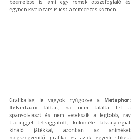
beemelése is, ami egy remek összefoglaló és
egyben kiváló társ is lesz a felfedezés közben.
Grafikailag le vagyok nyűgözve a
Metaphor:
ReFantazio
láttán, na nem találta fel a
spanyolviaszt és nem vetekszik a legtöbb, ray
tracinggel teleaggatott, különféle látványorgiát
kínáló játékkal, azonban az animéket
megszégyenítő grafika és azok egyedi stílusa