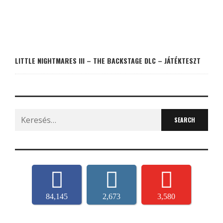
LITTLE NIGHTMARES III – THE BACKSTAGE DLC – JÁTÉKTESZT
Search
for:
84,145
2,673
3,580