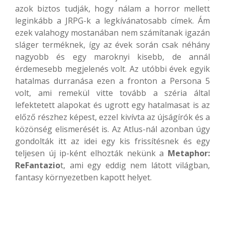
azok biztos tudják, hogy nálam a horror mellett
leginkább a JRPG-k a legkívánatosabb címek. Ám
ezek valahogy mostanában nem számítanak igazán
sláger terméknek, így az évek során csak néhány
nagyobb és egy maroknyi kisebb, de annál
érdemesebb megjelenés volt. Az utóbbi évek egyik
hatalmas durranása ezen a fronton a Persona 5
volt, ami remekül vitte tovább a széria által
lefektetett alapokat és ugrott egy hatalmasat is az
előző részhez képest, ezzel kivívta az újságírók és a
közönség elismerését is. Az Atlus-nál azonban úgy
gondolták itt az idei egy kis frissítésnek és egy
teljesen új ip-ként elhozták nekünk a
Metaphor:
ReFantazio
t, ami egy eddig nem látott világban,
fantasy környezetben kapott helyet.