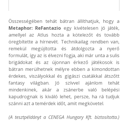
Összességében tehát bátran állíthatjuk, hogy a
Metaphor: ReFantazio
egy kivételesen jó játék,
amellyel az Atlus hozta a kötelezőt és tovább
öregbítette a hírnevét. Technikailag rendben van,
remekül megújította és átdolgozta a nyerő
formulát, így az is élvezni fogja, aki már unta a sulis
brigádokat és az újonnan érkező játékosok is
bátran merülhetnek mélyre ebben a kimondottan
érdekes, viszályokkal és gigászi csatákkal átszőtt
fantasy világban. Jó szívvel ajánlom tehát
mindenkinek, akár a zsánerbe való belépési
kapudrognak is kiváló lehet, persze, ha rá tudjuk
szánni azt a temérdek időt, amit megkövetel.
(A tesztpéldányt a CENEGA Hungary Kft. biztosította.)