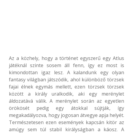
Az a közhely, hogy a történet egyszerű egy Atlus
játéknál szinte sosem áll fenn, így ez most is
kimondottan igaz lesz. A kalandunk egy olyan
fantasy világban játszódik, ahol különböző törzsek
fajai élnek egymás mellett, ezen törzsek törzsek
között a király uralkodik, aki egy merénylet
áldozatává válik. A merénylet során az egyetlen
örökösét pedig egy átokkal sújtják, így
megakadályozva, hogy jogosan átvegye apja helyét.
Természetesen ezen események kapcsán kitör az
amúgy sem túl stabil királyságban a káosz. A