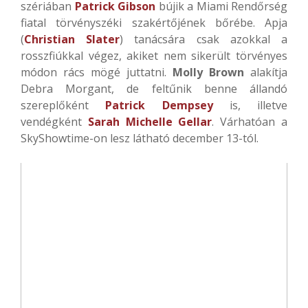
szériában
Patrick Gibson
bújik a Miami Rendőrség
fiatal törvényszéki szakértőjének bőrébe. Apja
(
Christian Slater
) tanácsára csak azokkal a
rosszfiúkkal végez, akiket nem sikerült törvényes
módon rács mögé juttatni.
Molly Brown
alakítja
Debra Morgant, de feltűnik benne állandó
szereplőként
Patrick Dempsey
is, illetve
vendégként
Sarah Michelle Gellar
. Várhatóan a
SkyShowtime-on lesz látható december 13-tól.