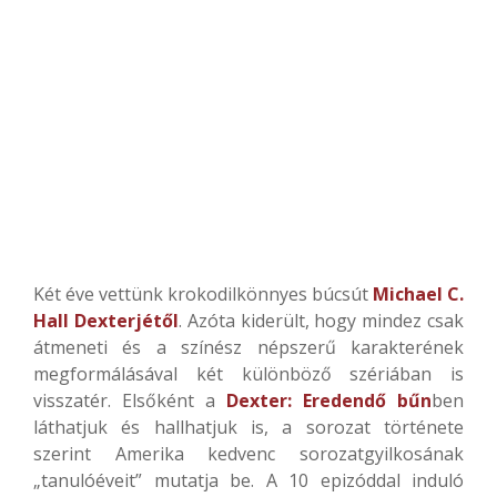
Két éve vettünk krokodilkönnyes búcsút
Michael C.
Hall
Dexterjétől
. Azóta kiderült, hogy mindez csak
átmeneti és a színész népszerű karakterének
megformálásával két különböző szériában is
visszatér. Elsőként a
Dexter: Eredendő bűn
ben
láthatjuk és hallhatjuk is, a sorozat története
szerint Amerika kedvenc sorozatgyilkosának
„tanulóéveit” mutatja be. A 10 epizóddal induló