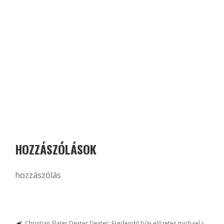
HOZZÁSZÓLÁSOK
hozzászólás
Christian Slater
Dexter
Dexter: Eredendő bűn
előzetes
michael c.