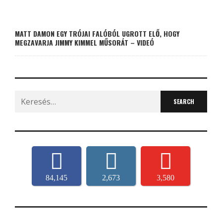
MATT DAMON EGY TRÓJAI FALÓBÓL UGROTT ELŐ, HOGY
MEGZAVARJA JIMMY KIMMEL MŰSORÁT – VIDEÓ
Search
for:
84,145
2,673
3,580