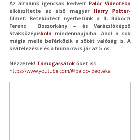
Az általunk igencsak kedvelt
Palóc Videotéka
elkészítette az első magyar
Harry Potter
-
filmet. Betekintést nyerhetünk a II. Rákóczi
Ferenc Boszorkány – és Varázslóképző
Szakközép
iskola
mindennapjaiba. Ahol a sok
mágia mellé beférkőzik a sötét valóság is. A
kivitelezésre és a humorra is jár az 5-ös.
Nézzétek!
Támogassátok
őket
is
!:
https://www.youtube.com/@palocvideoteka