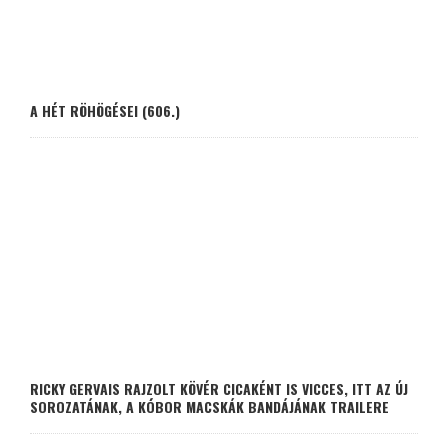
A HÉT RÖHÖGÉSEI (606.)
RICKY GERVAIS RAJZOLT KÖVÉR CICAKÉNT IS VICCES, ITT AZ ÚJ
SOROZATÁNAK, A KÓBOR MACSKÁK BANDÁJÁNAK TRAILERE