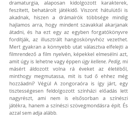
dramaturgia, alaposan kidolgozott karakterek,
feszített, behatárolt játékidő. Viszont hátulütői is
akadnak, hiszen a drámaírók többsége mindig
hajlamos arra, hogy mindent szavakkal akarjanak
átadni, és ha ezt egy az egyben forgatókönyvre
fordítják, az illusztrált hangoskönyvhöz vezethet.
Mert gyakran a könnyebb utat választva elfelejti a
filmrendező a film nyelvén, képekkel elmesélni azt,
amit úgy is lehetne vagy éppen
úgy kellene. Pedig
, mi
másért áldozott volna rá éveket az életéből,
minthogy megmutassa, mit is tud ő ehhez még
hozzáadni? Végül A zongoraóra is így járt, egy
tisztességesen feldolgozott színházi előadás lett
nagyrészt, ami nem is elsősorban a színészi
játékra, hanem a színészi szövegmondásra épít. És
azzal sem adja alább.