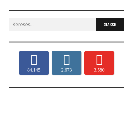
Search
for:
84,145
2,673
3,580