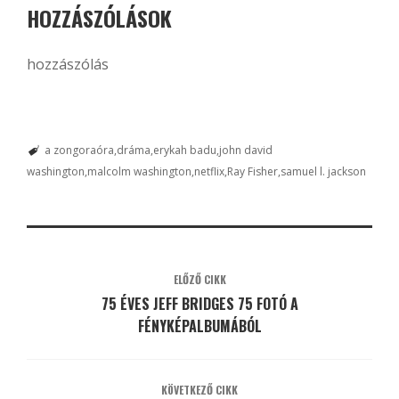
HOZZÁSZÓLÁSOK
hozzászólás
a zongoraóra
dráma
erykah badu
john david
washington
malcolm washington
netflix
Ray Fisher
samuel l. jackson
ELŐZŐ CIKK
75 ÉVES JEFF BRIDGES 75 FOTÓ A
FÉNYKÉPALBUMÁBÓL
KÖVETKEZŐ CIKK