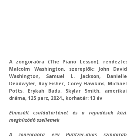
A zongoraóra (The Piano Lesson), rendezte:
Malcolm Washington, szereplők: John David
Washington, Samuel L. Jackson, Danielle
Deadwyler, Ray Fisher, Corey Hawkins, Michael
Potts, Erykah Badu, Skylar Smith, amerikai
dráma, 125 perc, 2024., korhatár: 13 év
Elmesélt családtörténet és a repedések közt
meghúzódó szellemek
A zongoraóra egy Pulitzer-díjas színdarab