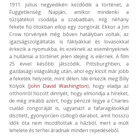
1911. július negyedikén kezdődik a történet, a
Függetlenség Napján, amikor mindenki a
tűzijátékot csodálja a szabadban, míg néhány
fekete fiú titokban ellop egy zongorát. Ekkor a Jim
Crow törvények még bőven hatályban voltak, az
igazságszolgáltatás is fáklyákkal és lovasokkal
érkezik a nyomukba, és ezeknek az eseményeknek
a hullámai a történet jelen idejéig is elérnek. A film
25 évvel később játszódik, Pittsburghben, a
gazdasági világválság után, ahol egy kicsit már jobb
a feketék helyzete, mint délen. Ide érkezik meg Billy
Kölyök (
John David Washington
), hogy eladja az
otthonról hozott dinnyét, hogy elmondja a híreket,
de még inkább azért, hogy pénzzé tegye a Charles
család zongoráját is, ugyanazt a fafaragásokkal
díszített, gyönyörűen csillogó darabot, amit hosszú
idők óta nem mozdítottak a házból, mert a múlt
lehelete és terhei áradnak minden repedéséből.