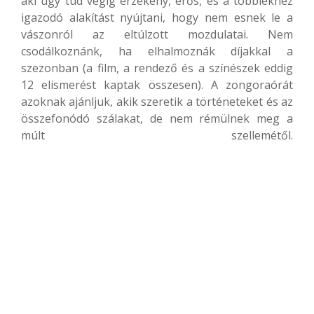
aki úgy tud végig érzékeny, erős, és a többiekhez
igazodó alakítást nyújtani, hogy nem esnek le a
vászonról az eltúlzott mozdulatai. Nem
csodálkoznánk, ha elhalmoznák díjakkal a
szezonban (a film, a rendező és a színészek eddig
12 elismerést kaptak összesen). A zongoraórát
azoknak ajánljuk, akik szeretik a történeteket és az
összefonódó szálakat, de nem rémülnek meg a
múlt szellemétől.