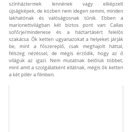
színháztermek lennének vagy elképzelt
újságképek, de közben nem idegen semmi, minden
lakhatónak és valóságosnak tűnik. Ebben a
marionettvilágban két biztos pont van: Callas
sofőrje/mindenese és a háztartásért felelős
szakácsa. Ők ketten ugyanazokat a helyeket járják
be, mint a főszereplő, csak meghajolt háttal,
félszeg nézéssel, de mégis érződik, hogy az ő
világuk az igazi. Nem mutatnak belőlük többet,
mint amit a szolgálatként ellátnak, mégis ők ketten
a két pillér a filmben.