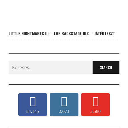
LITTLE NIGHTMARES III – THE BACKSTAGE DLC – JÁTÉKTESZT
Search
for:
84,145
2,673
3,580