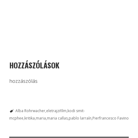
HOZZÁSZÓLÁSOK
hozzászólás
Alba Rohrwacher
eletrajzifilm
kodi smit-
mcphee
kritika
maria
maria callas
pablo larraín
Pierfrancesco Favino