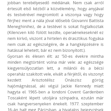
jobban terebélyesedő médiának. Nem csak arról
értesült első kézből a közvélemény, hogy anyjával
és testvérével megromlott a viszonya vagy hogy
férjhez ment a nála jóval idősebb Giovanni Battista
Meneghinihez, de a testével is sokat foglalkoztak
(Kilencven kiló fölött kezdte, operaénekeseknél ez
nem kirívó, viszont a hirtelen és drasztikus fogyása
nem csak az egészségére, de a hangképzésére is
hatással lehetett, bár ez nem bizonyított.).
Gyorsan és élesen élt: az ’50-es évekre mintha
minden megtörtént volna már vele: az egészsége
kiegyensúlyozatlan lett, a milánói és a bécsi
operaház szakított vele, elvált a férjétől, és viszonyt
kezdett Arisztotélisz Onászisz görög
hajómágnással, aki végül Jackie Kennedy miatt
hagyta el. 1965-ben a londoni Covent Gardenben
Toscaként lépett utoljára színpadra, ezután már
csak hangversenyeken énekelt. 1977. szeptember
16-án halt meg Párizsban, a hivatalos bejegyzések