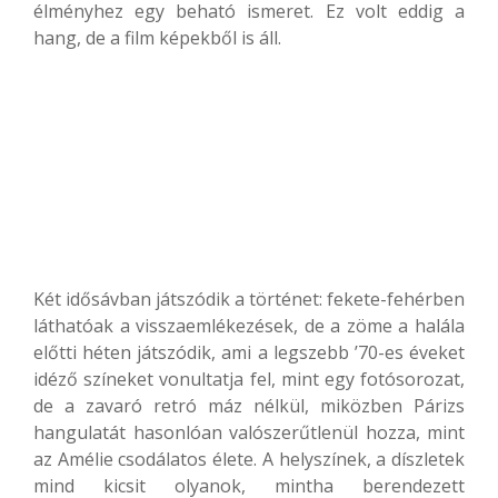
élményhez egy beható ismeret. Ez volt eddig a
hang, de a film képekből is áll.
Két idősávban játszódik a történet: fekete-fehérben
láthatóak a visszaemlékezések, de a zöme a halála
előtti héten játszódik, ami a legszebb ’70-es éveket
idéző színeket vonultatja fel, mint egy fotósorozat,
de a zavaró retró máz nélkül, miközben Párizs
hangulatát hasonlóan valószerűtlenül hozza, mint
az Amélie csodálatos élete. A helyszínek, a díszletek
mind kicsit olyanok, mintha berendezett