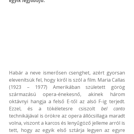
egyik legjobbja.
Habár a neve ismerősen csenghet, azért gyorsan
elevenítsük fel, hogy kiről is szól a film. Maria Callas
(1923 – 1977) Amerikában született görög
származású opera-énekesnő, akinek három
oktávnyi hangja a felső E-től az alsó F-ig terjedt.
Ezzel, és a tökéletesre csiszolt
bel canto
technikájával is örökre az opera állócsillaga maradt
volna, viszont a karcos és lenyűgöző jelleme arról is
tett, hogy az egyik első sztárja legyen az egyre