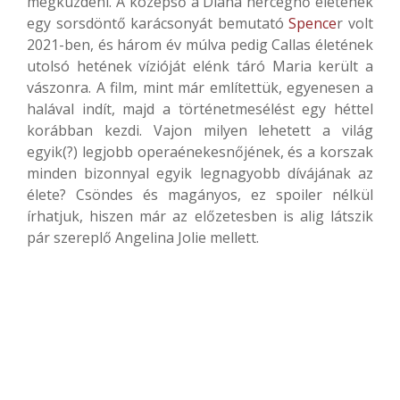
megküzdeni. A középső a Diana hercegnő életének
egy sorsdöntő karácsonyát bemutató
Spence
r volt
2021-ben, és három év múlva pedig Callas életének
utolsó hetének vízióját elénk táró Maria került a
vászonra. A film, mint már említettük, egyenesen a
halával indít, majd a történetmesélést egy héttel
korábban kezdi. Vajon milyen lehetett a világ
egyik(?) legjobb operaénekesnőjének, és a korszak
minden bizonnyal egyik legnagyobb dívájának az
élete? Csöndes és magányos, ez spoiler nélkül
írhatjuk, hiszen már az előzetesben is alig látszik
pár szereplő Angelina Jolie mellett.