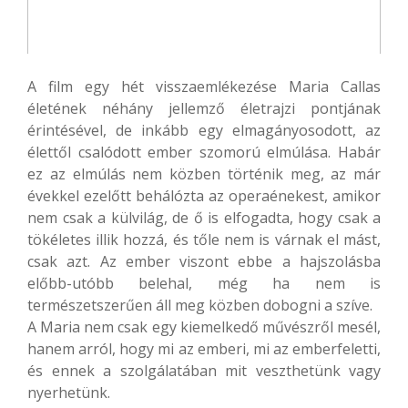
A film egy hét visszaemlékezése Maria Callas
életének néhány jellemző életrajzi pontjának
érintésével, de inkább egy elmagányosodott, az
élettől csalódott ember szomorú elmúlása. Habár
ez az elmúlás nem közben történik meg, az már
évekkel ezelőtt behálózta az operaénekest, amikor
nem csak a külvilág, de ő is elfogadta, hogy csak a
tökéletes illik hozzá, és tőle nem is várnak el mást,
csak azt. Az ember viszont ebbe a hajszolásba
előbb-utóbb belehal, még ha nem is
természetszerűen áll meg közben dobogni a szíve.
A Maria nem csak egy kiemelkedő művészről mesél,
hanem arról, hogy mi az emberi, mi az emberfeletti,
és ennek a szolgálatában mit veszthetünk vagy
nyerhetünk.