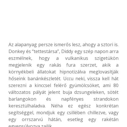
Az alapanyag persze ismerős lesz, ahogy a sztori is.
Donkey és “tettestársa”, Diddy egy szép napon arra
eszmélnek, hogy a vulkanikus szigetükön
megjelenik egy rakás fura szerzet, akik a
környékbeli állatokat hipnotizálva meglovasítják
hőseink banánkészletét. Uccu neki, vissza kell hát
szerezni a kinccsel felérő gyümölcsöket, ami 80
változatos pályát jelent buja dzsungeleken, sötét
barlangokon és napfényes strandokon
keresztülhaladva. Néha ez egész konkrétan
segítséggel, mondjuk egy csillében chillezve, vagy
egy orrszarvú hátán, esetleg egy rakétán
egyensúlyozva zajlik.