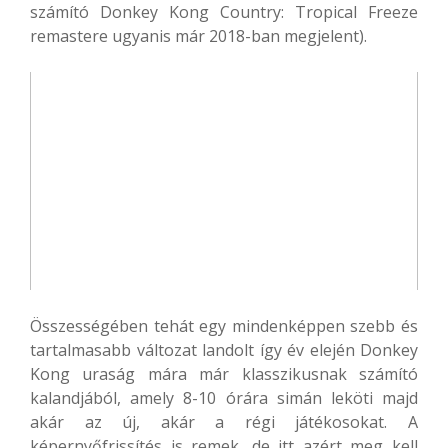
számító Donkey Kong Country: Tropical Freeze
remastere ugyanis már 2018-ban megjelent).
Összességében tehát egy mindenképpen szebb és
tartalmasabb változat landolt így év elején Donkey
Kong uraság mára már klasszikusnak számító
kalandjából, amely 8-10 órára simán leköti majd
akár az új, akár a régi játékosokat. A
képernyőfrissítés is remek, de itt azért meg kell