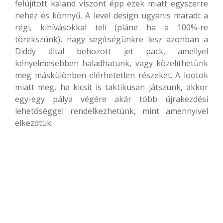
felújított kaland viszont épp ezek miatt egyszerre
nehéz és könnyű. A level design ugyanis maradt a
régi, kihívásokkal teli (pláne ha a 100%-re
törekszünk), nagy segítségünkre lesz azonban a
Diddy által behozott jet pack, amellyel
kényelmesebben haladhatunk, vagy közelíthetünk
meg máskülönben elérhetetlen részeket. A lootok
miatt meg, ha kicsit is taktikusan játszunk, akkor
egy-egy pálya végére akár több újrakezdési
lehetőséggel rendelkezhetünk, mint amennyivel
elkezdtük.