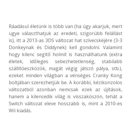
Ráadásul életünk is több van (ha úgy akarjuk, mert
ugye választhatjuk az eredeti, szigorúbb felállást
is), itt a 2013-as 3DS változat hat szívecskéjére (3-3
Donkeynak és Diddynek) kell gondolni. Valamint
hogy kilenc segítő holmit is használhatunk (extra
életek, időleges sebezhetetlenség, stabilabb
szállítóeszközök, magát végig játszó pálya, stb.),
ezeket minden világban a vénséges Cranky Kong
boltjában szerezhetjük be. A korábbi, kézikonzolos
változatból azonban nemcsak ezek az újítások,
hanem a kilencedik világ is visszaköszön, tehát a
Switch változat eleve hosszabb is, mint a 2010-es
Wii kiadás.