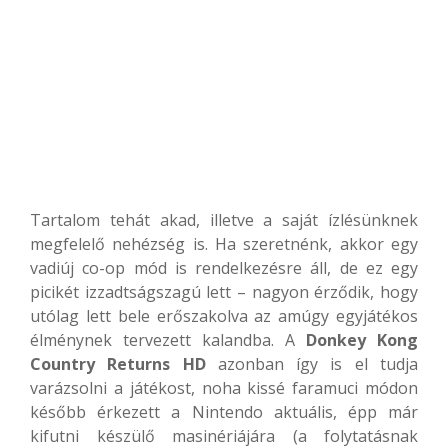
Tartalom tehát akad, illetve a saját ízlésünknek
megfelelő nehézség is. Ha szeretnénk, akkor egy
vadiúj co-op mód is rendelkezésre áll, de ez egy
picikét izzadtságszagú lett – nagyon érződik, hogy
utólag lett bele erőszakolva az amúgy egyjátékos
élménynek tervezett kalandba. A
Donkey Kong
Country Returns HD
azonban így is el tudja
varázsolni a játékost, noha kissé faramuci módon
később érkezett a Nintendo aktuális, épp már
kifutni készülő masinériájára (a folytatásnak