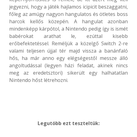
jegyezni, hogy a játék hajlamos icipicit beszaggatni,
főleg az amúgy nagyon hangulatos és ötletes boss
harcok kellős közepén. A hangulat azonban
mindenképp kárpótol, a Nintendo pedig így is ismét
babérokat arathat le, ezúttal kisebb
erőbefektetéssel. Reméljük a közelgő Switch 2-re
valami teljesen újjal tér majd vissza a banánfaló
hős, ha már anno egy elégségestől messze álló
angoltudással (legyen házi feladat, akinek nincs
meg az eredetsztori) sikerült egy
halhatatlan
Nintendo hőst létrehozni.
Legutóbb ezt teszteltük: