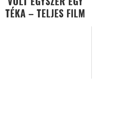
VOLT EGYSZER EGY
TÉKA – TELJES FILM