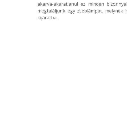
akarva-akaratlanul ez minden bizonny
megtaláljunk egy zseblámpát, melynek h
kijáratba.