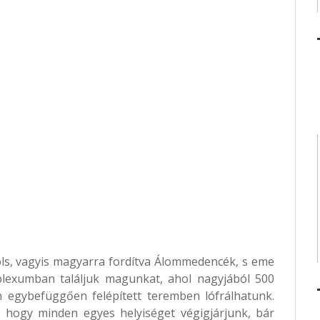
ls, vagyis magyarra fordítva Álommedencék, s eme
plexumban találjuk magunkat, ahol nagyjából 500
n egybefüggően felépített teremben lófrálhatunk.
, hogy minden egyes helyiséget végigjárjunk, bár