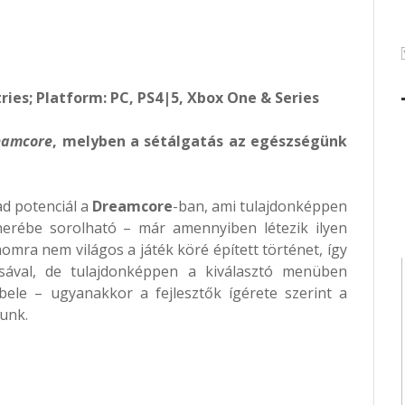
tries; Platform: PC, PS4|5, Xbox One & Series
eamcore
, melyben a sétálgatás az egészségünk
ad potenciál a
Dreamcore
-ban, ami tulajdonképpen
nerébe sorolható – már amennyiben létezik ilyen
mra nem világos a játék köré épített történet, így
ával, de tulajdonképpen a kiválasztó menüben
ele – ugyanakkor a fejlesztők ígérete szerint a
tunk.