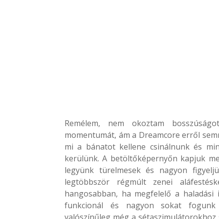
Remélem, nem okoztam bosszúságot
momentumát, ám a Dreamcore erről semmi
mi a bánatot kellene csinálnunk és min
kerülünk. A betöltőképernyőn kapjuk me
legyünk türelmesek és nagyon figyel
legtöbbször régmúlt zenei aláfestés
hangosabban, ha megfelelő a haladási ir
funkcionál és nagyon sokat fogunk 
valószínűleg még a sétaszimulátorokhoz s