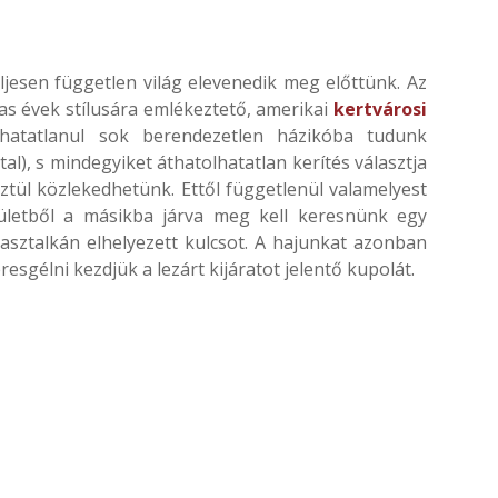
jesen független világ elevenedik meg előttünk. Az
as évek stílusára emlékeztető, amerikai
kertvárosi
hatatlanul sok berendezetlen házikóba tudunk
ttal), s mindegyiket áthatolhatatlan kerítés választja
ztül közlekedhetünk. Ettől függetlenül valamelyest
letből a másikba járva meg kell keresnünk egy
asztalkán elhelyezett kulcsot. A hajunkat azonban
esgélni kezdjük a lezárt kijáratot jelentő kupolát.