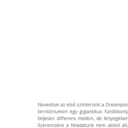
Nevesítve az első színterünk a Dreampoo
territóriumon egy gigantikus fürdőkom
teljesen differens módon, de lényegébe
Szerencsére a feladatunk nem abból áll