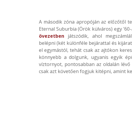
A második zóna apropóján az előzőtől tel
Eternal Suburbia (Örök külváros) egy ’60-
övezetben
játszódik, ahol megszámlál
belépni (két különféle bejárattal és kijára
el egymástól, tehát csak az ajtókon keres
könnyebb a dolgunk, ugyanis egyik épü
víztornyot, pontosabban az oldalán lévő 
csak azt követően fogjuk kitépni, amint ker