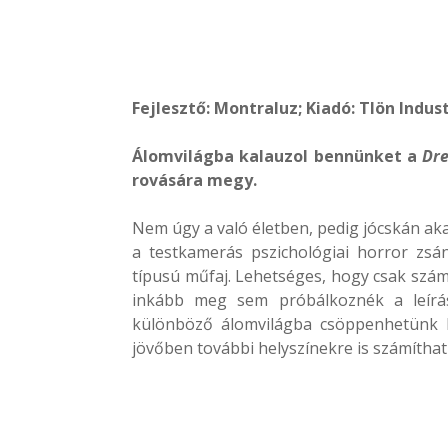
Fejlesztő: Montraluz; Kiadó: Tlön Indus
Álomvilágba kalauzol bennünket a
Dr
rovására megy.
Nem úgy a való életben, pedig jócskán ak
a testkamerás pszichológiai horror zsá
típusú műfaj. Lehetséges, hogy csak számo
inkább meg sem próbálkoznék a leírás
különböző álomvilágba csöppenhetünk b
jövőben további helyszínekre is számítha