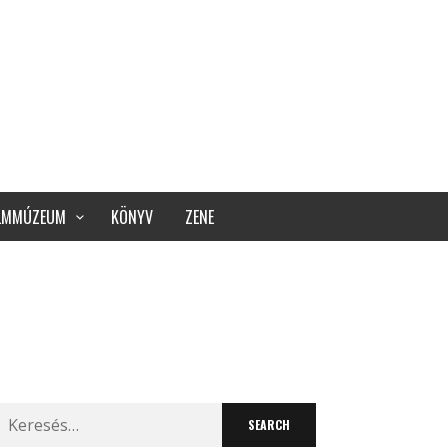
ILMMÚZEUM
KÖNYV
ZENE
Search
for: