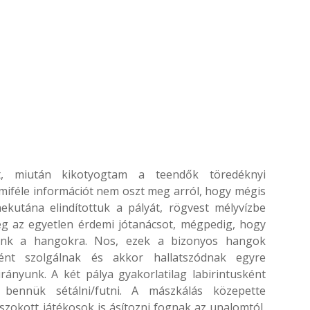
, miután kikotyogtam a teendők töredéknyi
féle információt nem oszt meg arról, hogy mégis
ekutána elindítottuk a pályát, rögvest mélyvízbe
g az egyetlen érdemi jótanácsot, mégpedig, hogy
jünk a hangokra. Nos, ezek a bizonyos hangok
ként szolgálnak és akkor hallatszódnak egyre
ányunk. A két pálya gyakorlatilag labirintusként
bennük sétálni/futni. A mászkálás közepette
zokott játékosok is ásítozni fognak az unalomtól,