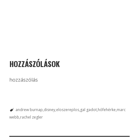
HOZZÁSZÓLÁSOK
hozzászólás
andrew burnap
disney
eloszereplos
gal gadot
hófehérke
marc
webb
rachel zegler