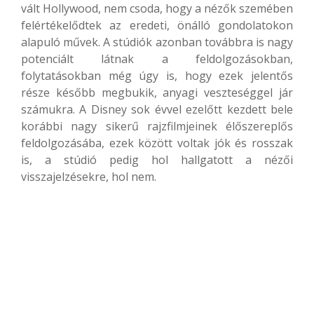
vált Hollywood, nem csoda, hogy a nézők szemében
felértékelődtek az eredeti, önálló gondolatokon
alapuló művek. A stúdiók azonban továbbra is nagy
potenciált látnak a feldolgozásokban,
folytatásokban még úgy is, hogy ezek jelentős
része később megbukik, anyagi veszteséggel jár
számukra. A Disney sok évvel ezelőtt kezdett bele
korábbi nagy sikerű rajzfilmjeinek élőszereplős
feldolgozásába, ezek között voltak jók és rosszak
is, a stúdió pedig hol hallgatott a nézői
visszajelzésekre, hol nem.