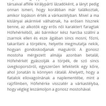
társaival afféle királypárti lázadóként, a lányt pedig
onnan ismeri, hogy korábban már találkoztak,
amikor lopáson érték a várkastélyban. Mivel a ma
kislányai akármivé válhatnak, ha erősen hisznek
benne, az alkotók egy erős női karaktert faragtak
Hófehérkéből, aki bármikor kész harcba szállni a
zsarnok ellen és esze ágában sincs mosni, főzni,
takarítani a törpékre, helyette megmutatja nekik,
hogyan gondoskodjanak magukról. A gonosz
mostoha mérgezett almája azonban betalál,
Hófehérkét gyászolják a törpék, de szó sincs
üvegkoporsóról, egyszerűen lefektetik egy kőre,
ahol Jonatán is könnyen rátalál. Ahelyett, hogy a
fiatalok ellovagolnának a naplementébe, mint a
rajzfilmben, Hófehérke visszatér a várkastélyba,
hogy végleg leszámoljon a gonosz mostohával.