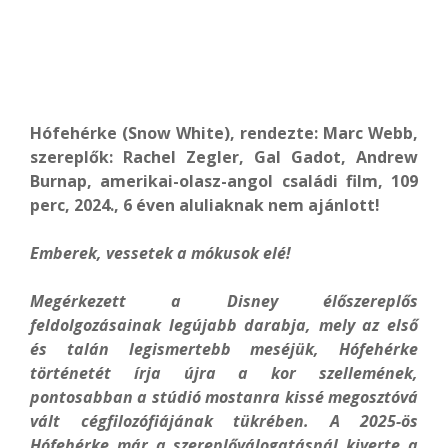
Hófehérke (Snow White), rendezte: Marc Webb,
szereplők: Rachel Zegler, Gal Gadot, Andrew
Burnap, amerikai-olasz-angol családi film, 109
perc, 2024., 6 éven aluliaknak nem ajánlott!
Emberek, vessetek a mókusok elé!
Megérkezett a Disney élőszereplős
feldolgozásainak legújabb darabja, mely az első
és talán legismertebb meséjük, Hófehérke
történetét írja újra a kor szellemének,
pontosabban a stúdió mostanra kissé megosztóvá
vált cégfilozófiájának tükrében. A 2025-ös
Hófehérke már a szereplőválogatásnál kiverte a