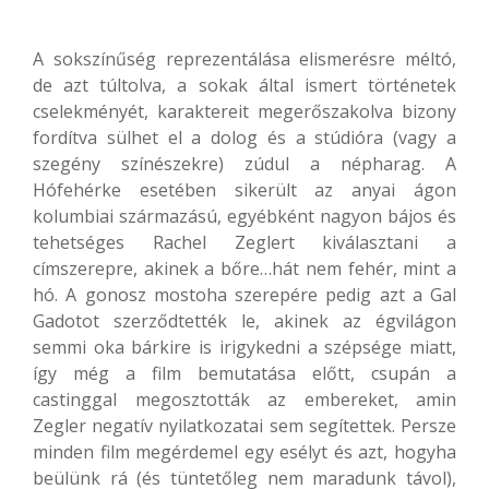
A sokszínűség reprezentálása elismerésre méltó,
de azt túltolva, a sokak által ismert történetek
cselekményét, karaktereit megerőszakolva bizony
fordítva sülhet el a dolog és a stúdióra (vagy a
szegény színészekre) zúdul a népharag. A
Hófehérke esetében sikerült az anyai ágon
kolumbiai származású, egyébként nagyon bájos és
tehetséges Rachel Zeglert kiválasztani a
címszerepre, akinek a bőre…hát nem fehér, mint a
hó. A gonosz mostoha szerepére pedig azt a Gal
Gadotot szerződtették le, akinek az égvilágon
semmi oka bárkire is irigykedni a szépsége miatt,
így még a film bemutatása előtt, csupán a
castinggal megosztották az embereket, amin
Zegler negatív nyilatkozatai sem segítettek. Persze
minden film megérdemel egy esélyt és azt, hogyha
beülünk rá (és tüntetőleg nem maradunk távol),