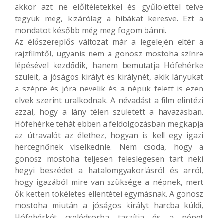
akkor azt ne előítéletekkel és gyűlölettel telve
tegyük meg, kizárólag a hibákat keresve. Ezt a
mondatot később még meg fogom bánni.
Az élőszereplős változat már a legelején eltér a
rajzfilmtől, ugyanis nem a gonosz mostoha színre
lépésével kezdődik, hanem bemutatja Hófehérke
szüleit, a jóságos királyt és királynét, akik lányukat
a szépre és jóra nevelik és a népük felett is ezen
elvek szerint uralkodnak. A névadást a film elintézi
azzal, hogy a lány télen született a havazásban.
Hófehérke tehát ebben a feldolgozásban megkapja
az útravalót az élethez, hogyan is kell egy igazi
hercegnőnek viselkednie. Nem csoda, hogy a
gonosz mostoha teljesen feleslegesen tart neki
hegyi beszédet a hatalomgyakorlásról és arról,
hogy igazából mire van szüksége a népnek, mert
ők ketten tökéletes ellentétei egymásnak. A gonosz
mostoha miután a jóságos királyt harcba küldi,
Hófehérkét cselédsorba taszítja és a népet