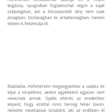
leigázza, nyugodtan foglalkozhat végre a saját
szépségével, ám a felcseperedő lány nem csak
jóságban, tisztaságban és ártatlanságban, hanem
ebben is felülmúlja őt.
Blablabla…Hófehérkén megkegyelmez a vadász és
eljut a törpékhez, akiket egyébként egyszer sem
neveznek annak. Újabb eltérés az eredetihez
képest, hogy ezúttal nincs herceg fehér lovon,
helyette megkapjuk Jonatánt, aki az erdőben él