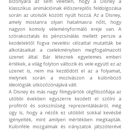
Bizonyára az sem véletlen, hogy a Disney a
klasszikus animációinak élőszereplős feldolgozása
során az utolsók között nyúlt hozzá. Az a Disney,
amely mostanra olyan hatalmasra nőtt, hogy
nagyon komoly véleményformáló ereje van. A
szórakoztatás és pénzcsinálás mellett persze a
kezdetektől fogva nevelési célzattal mutatták be
alkotásaikat a cselekményben megfogalmazott
üzenet által. Bár léteznek egyetemes emberi
értékek, a világ folyton változik és vele együtt ez az
üzenet is, nem ma kezdődött el az a folyamat,
melynek során a mozivászon a különböző
ideológiák ütközőzónájává vált.
A Disney és más nagy filmgyártók cégfilozófiája az
utóbbi években egyszerre kezdett el szólni a
profitról és sokszínűség reprezentálásáról, még
úgy is, hogy a nézők ez utóbbit sokkal kevésbé
igényelték, mint amilyen mértékben megkapták.
Különféle mozgalmak és irányzatok játszóterévé