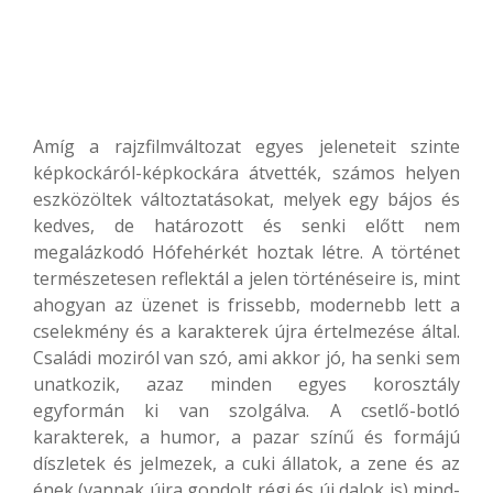
Amíg a rajzfilmváltozat egyes jeleneteit szinte
képkockáról-képkockára átvették, számos helyen
eszközöltek változtatásokat, melyek egy bájos és
kedves, de határozott és senki előtt nem
megalázkodó Hófehérkét hoztak létre. A történet
természetesen reflektál a jelen történéseire is, mint
ahogyan az üzenet is frissebb, modernebb lett a
cselekmény és a karakterek újra értelmezése által.
Családi moziról van szó, ami akkor jó, ha senki sem
unatkozik, azaz minden egyes korosztály
egyformán ki van szolgálva. A csetlő-botló
karakterek, a humor, a pazar színű és formájú
díszletek és jelmezek, a cuki állatok, a zene és az
ének (vannak újra gondolt régi és új dalok is) mind-