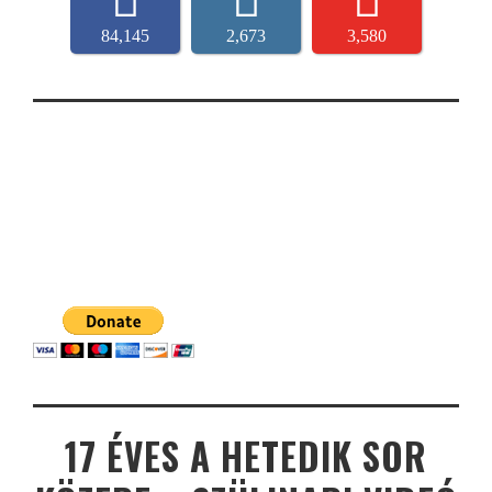
84,145
2,673
3,580
17 ÉVES A HETEDIK SOR