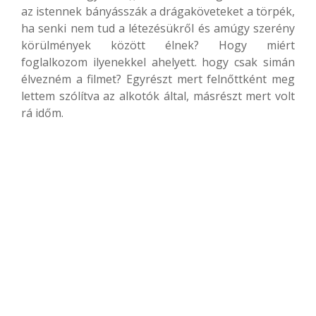
az istennek bányásszák a drágaköveteket a törpék,
ha senki nem tud a létezésükről és amúgy szerény
körülmények között élnek? Hogy miért
foglalkozom ilyenekkel ahelyett. hogy csak simán
élvezném a filmet? Egyrészt mert felnőttként meg
lettem szólítva az alkotók által, másrészt mert volt
rá időm.