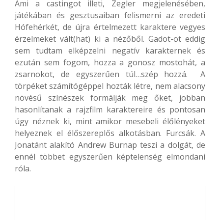
Ami a castingot illeti, Zegler megjelenésében,
játékában és gesztusaiban felismerni az eredeti
Hófehérkét, de újra értelmezett karaktere vegyes
érzelmeket vált(hat) ki a nézőből. Gadot-ot eddig
sem tudtam elképzelni negatív karakternek és
ezután sem fogom, hozza a gonosz mostohát, a
zsarnokot, de egyszerűen túl…szép hozzá. A
törpéket számítógéppel hozták létre, nem alacsony
növésű színészek formálják meg őket, jobban
hasonlítanak a rajzfilm karaktereire és pontosan
úgy néznek ki, mint amikor mesebeli élőlényeket
helyeznek el élőszereplős alkotásban. Furcsák. A
Jonatánt alakító Andrew Burnap teszi a dolgát, de
ennél többet egyszerűen képtelenség elmondani
róla.