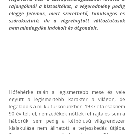
rajongóknál a biztosítékot, a végeredmény pedig
eléggé felemás, mert szerethető, tanulságos és
szórakoztató, de a végrehajtott változtatások
nem mindegyike indokolt és átgondolt.
Hófehérke talán a legismertebb mese és vele
együtt a legismertebb karakter a világon, de
legalábbis a mi kultúrkörünkben. 1937 óta csaknem
90 év telt el, nemzedékek nőttek fel rajta és sem a
háborúk, sem pedig a kétpólusú világrendszer
kialakulása nem állhatott a terjeszkedés útjába.