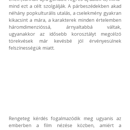
mind ezt a célt szolgálják. A párbeszédekben akad
néhány popkulturális utalás, a cselekmény gyakran
kikacsint a mára, a karakterek minden értelemben
háromdimenzióssá, árnyaltabbá váltak,
ugyanakkor az idősebb korosztályt megcélzó
törekvések már kevésbé jól érvényesülnek
felszínességük miatt.
Rengeteg kérdés fogalmazódik meg ugyanis az
emberben a film nézése közben, amiért a