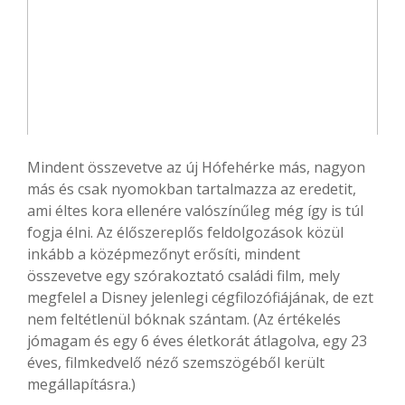
Mindent összevetve az új Hófehérke más, nagyon
más és csak nyomokban tartalmazza az eredetit,
ami éltes kora ellenére valószínűleg még így is túl
fogja élni. Az élőszereplős feldolgozások közül
inkább a középmezőnyt erősíti, mindent
összevetve egy szórakoztató családi film, mely
megfelel a Disney jelenlegi cégfilozófiájának, de ezt
nem feltétlenül bóknak szántam. (Az értékelés
jómagam és egy 6 éves életkorát átlagolva, egy 23
éves, filmkedvelő néző szemszögéből került
megállapításra.)