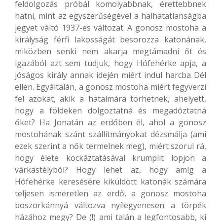
feldolgozás próbál komolyabbnak, érettebbnek
hatni, mint az egyszerűségével a halhatatlanságba
jegyet váltó 1937-es változat. A gonosz mostoha a
királyság férfi lakosságát besorozza katonának,
miközben senki nem akarja megtámadni őt és
igazából azt sem tudjuk, hogy Hófehérke apja, a
jóságos király annak idején miért indul harcba Dél
ellen. Egyáltalán, a gonosz mostoha miért fegyverzi
fel azokat, akik a hatalmára törhetnek, ahelyett,
hogy a földeken dolgoztatná és megadóztatná
őket? Ha Jonatán az erdőben él, ahol a gonosz
mostohának szánt szállítmányokat dézsmálja (ami
ezek szerint a nők termelnek meg), miért szorul rá,
hogy élete kockáztatásával krumplit lopjon a
várkastélyból? Hogy lehet az, hogy amíg a
Hófehérke keresésére kiküldött katonák számára
teljesen ismeretlen az erdő, a gonosz mostoha
boszorkánnyá változva nyílegyenesen a törpék
házához megy? De (!) ami talán a legfontosabb, ki