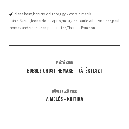
alana haim
benicio del toro
Egyik csata a másik
után
előzetes
leonardo dicaprio
mozi
One Battle After Another
paul
thomas anderson
sean penn
tariler
Thomas Pynchon
ELŐZŐ CIKK
BUBBLE GHOST REMAKE – JÁTÉKTESZT
KÖVETKEZŐ CIKK
A MELÓS - KRITIKA