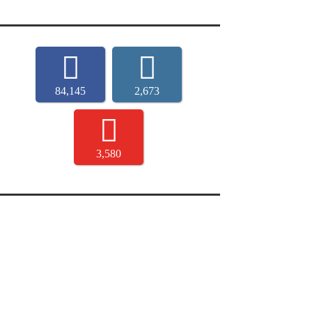
84,145
2,673
3,580