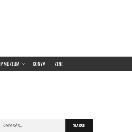
ILMMÚZEUM
KÖNYV
ZENE
Search
for: