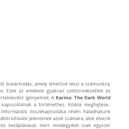
ó búvárkodás, amely lehetővé teszi a számunkra,
be. Ezek az emlékek gyakran széttöredezettek és
 értelmezést igényelnek. A
Karma: The Dark World
n kapcsolódnak a történethez. Kódok megfejtése,
 információk összekapcsolása révén haladhatunk
vábbi kihívást jelentenek azok számára, akik élvezik
tés betáplásával, mert mindegyiket csak egyszer