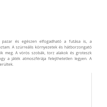
 pazar és egészen elfogadható a futása is, a
oztam. A szürreális környezetek és hátborzongató
ik meg. A vörös szobák, torz alakok és groteszk
gy a játék atmoszférája felejthetetlen legyen. A
erültek.