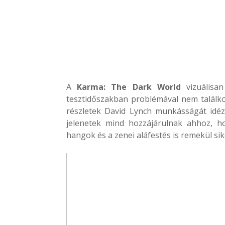
A
Karma: The Dark World
vizuálisan
tesztidőszakban problémával nem találk
részletek David Lynch munkásságát idéz
jelenetek mind hozzájárulnak ahhoz, ho
hangok és a zenei aláfestés is remekül sik