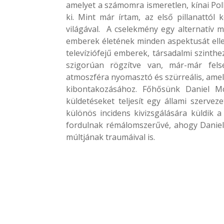
amelyet a számomra ismeretlen, kínai Poll
ki. Mint már írtam, az első pillanattól k
világával. A cselekmény egy alternatív m
emberek életének minden aspektusát ellen
televíziófejű emberek, társadalmi szinth
szigorúan rögzítve van, már-már felse
atmoszféra nyomasztó és szürreális, amely
kibontakozásához. Főhősünk Daniel McG
küldetéseket teljesít egy állami szervez
különös incidens kivizsgálására küldik
fordulnak rémálomszerűvé, ahogy Daniel
múltjának traumáival is.