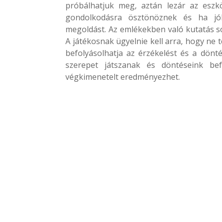
próbálhatjuk meg, aztán lezár az eszk
gondolkodásra ösztönöznek és ha jól
megoldást. Az emlékekben való kutatás so
A játékosnak ügyelnie kell arra, hogy ne t
befolyásolhatja az érzékelést és a dönt
szerepet játszanak és döntéseink befo
végkimenetelt eredményezhet.