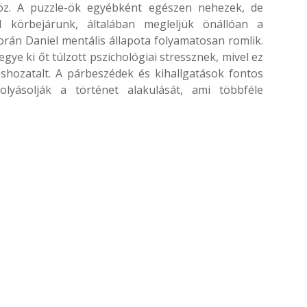
öz. A puzzle-ök egyébként egészen nehezek, de
 körbejárunk, általában megleljük önállóan a
rán Daniel mentális állapota folyamatosan romlik.
egye ki őt túlzott pszichológiai stressznek, mivel ez
éshozatalt. A párbeszédek és kihallgatások fontos
lyásolják a történet alakulását, ami többféle