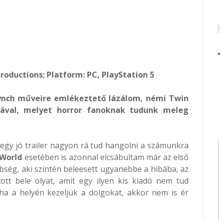
Productions; Platform: PC, PlayStation 5
ynch műveire emlékeztető lázálom, némi Twin
sával, melyet horror fanoknak tudunk meleg
 egy jó trailer nagyon rá tud hangolni a számunkra
 World
esetében is azonnal elcsábultam már az első
bség, aki szintén beleesett ugyanebbe a hibába, az
ott bele olyat, amit egy ilyen kis kiadó nem tud
 ha a helyén kezeljük a dolgokat, akkor nem is ér