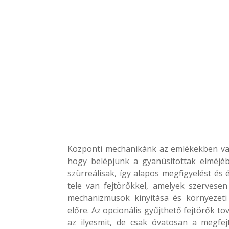
Központi mechanikánk az emlékekben val
hogy belépjünk a gyanúsítottak elméjé
szürreálisak, így alapos megfigyelést és
tele van fejtörőkkel, amelyek szervese
mechanizmusok kinyitása és környezeti
előre. Az opcionális gyűjthető fejtörők to
az ilyesmit, de csak óvatosan a megfej