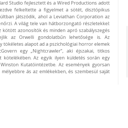
ard Studio fejlesztett és a Wired Productions adott
ezdve felkeltette a figyelmet a sötét, disztópikus
últban játszódik, ahol a Leviathan Corporation az
őrzi. A világ tele van hátborzongató részletekkel:
ez kötött azonosítók és minden apró szabályszegés
jlik az Orwelli gondolatbűn lehetősége is. Az
 tökéletes alapot ad a pszichológiai horror elemek
overn egy „Nightcrawler”, aki éjszakai, titkos
et kötelékében. Az egyik ilyen küldetés során egy
 a Winston Kutatóintézetbe. Az események gyorsan
 mélyebbre ás az emlékekben, és szembesül saját