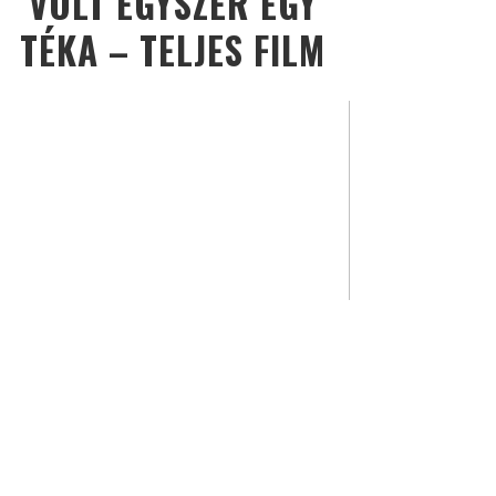
VOLT EGYSZER EGY
TÉKA – TELJES FILM