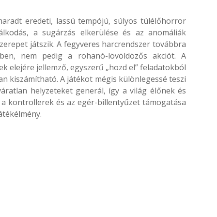
maradt eredeti, lassú tempójú, súlyos túlélőhorror
lkodás, a sugárzás elkerülése és az anomáliák
erepet játszik. A fegyveres harcrendszer továbbra
őnyben, nem pedig a rohanó-lövöldözős akciót. A
ek elejére jellemző, egyszerű „hozd el” feladatokból
ran kiszámítható. A játékot mégis különlegessé teszi
áratlan helyzeteket generál, így a világ élőnek és
n a kontrollerek és az egér-billentyűzet támogatása
játékélmény.