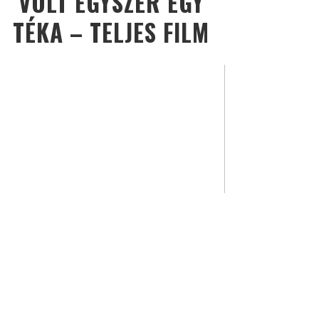
VOLT EGYSZER EGY
TÉKA – TELJES FILM