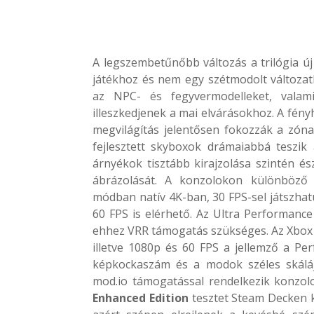
A legszembetűnőbb változás a trilógia új 
játékhoz és nem egy szétmodolt változatho
az NPC- és fegyvermodelleket, valam
illeszkedjenek a mai elvárásokhoz. A fény
megvilágítás jelentősen fokozzák a zóna 
fejlesztett skyboxok drámaiabbá teszik
árnyékok tisztább kirajzolása szintén é
ábrázolását. A konzolokon különböző 
módban natív 4K-ban, 30 FPS-sel játszha
60 FPS is elérhető. Az Ultra Performance
ehhez VRR támogatás szükséges. Az Xbox 
illetve 1080p és 60 FPS a jellemző a 
képkockaszám és a modok széles skálája
mod.io támogatással rendelkezik konzol
Enhanced Edition
tesztet Steam Decken 