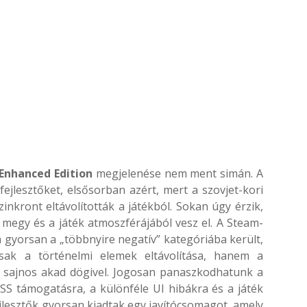
 Enhanced Edition
megjelenése nem ment simán. A
fejlesztőket, elsősorban azért, mert a szovjet-kori
nkront eltávolították a játékból. Sokan úgy érzik,
 megy és a játék atmoszférájából vesz el. A Steam-
n gyorsan a „többnyire negatív” kategóriába került,
sak a történelmi elemek eltávolítása, hanem a
l sajnos akad dögivel. Jogosan panaszkodhatunk a
S támogatásra, a különféle UI hibákra és a játék
lesztők gyorsan kiadtak egy javítócsomagot, amely