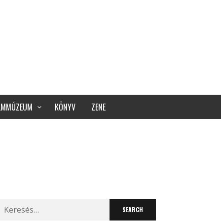
ILMMÚZEUM
KÖNYV
ZENE
Search
for: