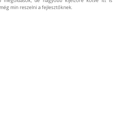
p megoldások, de nagyobb kijelzőre kötve itt is
még min reszelni a fejlesztőknek.