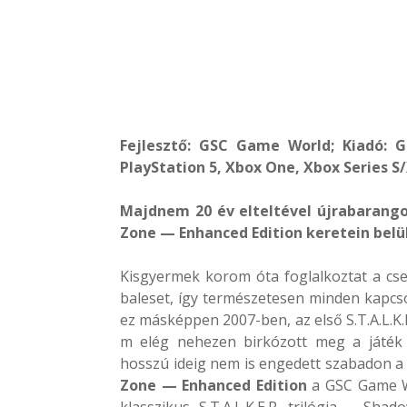
Fejlesztő: GSC Game World; Kiadó:
PlayStation 5, Xbox One, Xbox Series S
Majdnem 20 év elteltével újrabarangol
Zone — Enhanced Edition keretein belül
Kisgyermek korom óta foglalkoztat a cse
baleset, így természetesen minden kapc
ez másképpen 2007-ben, az első S.T.A.L.K.
m elég nehezen birkózott meg a játék 
hosszú ideig nem is engedett szabadon a
Zone — Enhanced Edition
a GSC Game Wor
klasszikus S.T.A.L.K.E.R. trilógia – Sh