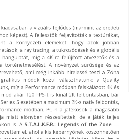
kiadásában a vizuális fejlődés (mármint az eredeti
z képest). A fejlesztők feljavították a textúrákat,
int a környezeti elemeket, hogy azok jobban
hatások, a ray tracing, a tükröződések és a globális
hangulatát, míg a 4K-ra felújított átvezetők és a
 a történetmesélést. A növényzet sűrűsége és az
szrevehető, ami még inkább hitelessé teszi a Zóna
grafikus módok közül választhatunk: a Quality
tunk, míg a Performance módban felskálázott 4K és
 mód akár 120 FPS-t is kínál 2K felbontásban, bár
Series S esetében a maximum 2K-s natív felbontás,
Performance módban. PC-n a játékosok a magasabb
 miatt előnyben részesítettek, de a játék teljes
okon is. A
S.T.A.L.K.E.R.: Legends of the Zone —
követtem el, ahol a kis képernyőnek köszönhetően