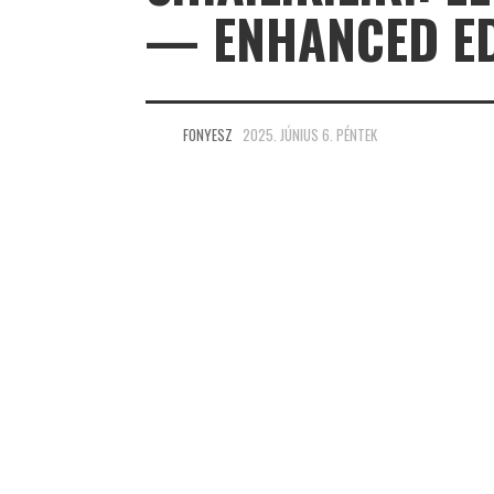
— ENHANCED EDI
FONYESZ
2025. JÚNIUS 6. PÉNTEK