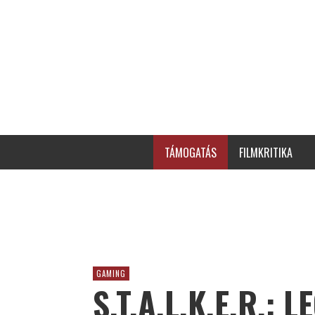
TÁMOGATÁS
FILMKRITIKA
GAMING
S.T.A.L.K.E.R.: 