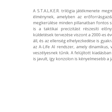
A S.T.A.L.K.E.R. trilógia játékmenete meg
élménynek, amelyben az erőforrásgazdá
megkerülése minden pillanatban fontos sz
is a taktikai precizitást részesíti el
küldetések tervezése viszont a 2000-es év
áll, és az ellenség elhelyezkedése is gyak
az A-Life AI rendszer, amely dinamikus, v
veszélyesnek tűnik. A felújított kiadásba
is javult, így konzolon is kényelmesebb a 