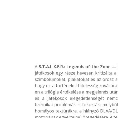
A
S.T.A.L.K.E.R.: Legends of the Zone —
játékosok egy része hevesen kritizálta a 
szimbólumokat, plakátokat és az orosz szi
hogy ez a történelmi hitelesség rovására
en a trilógia értékelése a megjelenés utá
és a játékosok elégedetlenségét nemc
technikai problémák is fokozták, melybő
homályos textúrákra, a hiányzó DLAA/DLS
motorjának egyértelmű öregedésére. A fej