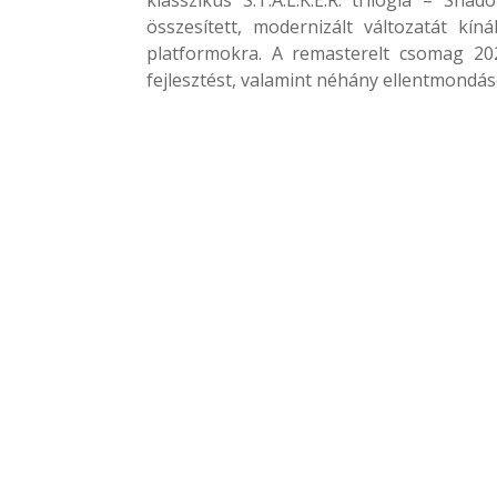
összesített, modernizált változatát kí
platformokra. A remasterelt csomag 20
fejlesztést, valamint néhány ellentmondás