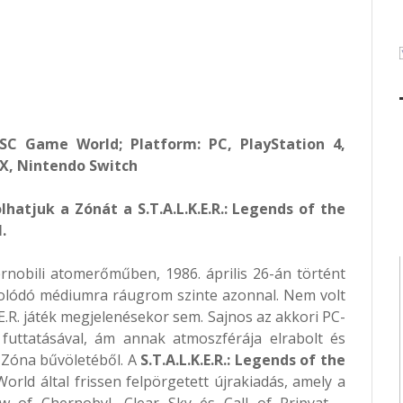
 GSC Game World
; Platform: PC, PlayStation 4,
/X, Nintendo Switch
hatjuk a Zónát a S.T.A.L.K.E.R.: Legends of the
.
rnobili atomerőműben, 1986. április 26-án történt
solódó médiumra ráugrom szinte azonnal. Nem volt
E.R. játék megjelenésekor sem. Sajnos az akkori PC-
futtatásával, ám annak atmoszférája elrabolt és
 Zóna bűvöletéből. A
S.T.A.L.K.E.R.: Legends of the
ld által frissen felpörgetett újrakiadás, amely a
adow of Chernobyl, Clear Sky és Call of Pripyat –