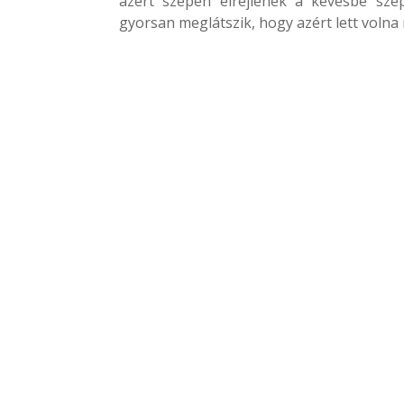
azért szépen elrejlenek a kevésbé szé
gyorsan meglátszik, hogy azért lett volna 