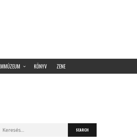
ILMMÚZEUM
KÖNYV
ZENE
Search
for: