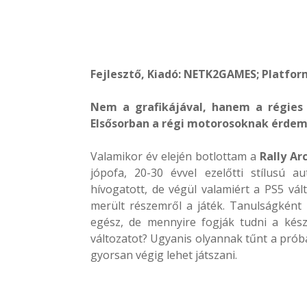
Fejlesztő, Kiadó: NETK2GAMES; Platform
Nem a grafikájával, hanem a régies
Elsősorban a régi motorosoknak érdem
Valamikor év elején botlottam a
Rally Ar
jópofa, 20-30 évvel ezelőtti stílusú a
hívogatott, de végül valamiért a PS5 vál
merült részemről a játék. Tanulságként
egész, de mennyire fogják tudni a kés
változatot? Ugyanis olyannak tűnt a prób
gyorsan végig lehet játszani.