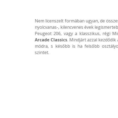
Nem licenszelt formában ugyan, de összes
nyolcvanas-, kilencvenes évek legismerteb
Peugeot 206, vagy a klasszikus, régi Mi
Arcade Classics
. Mindjárt azzal kezdődik
módra, s később is ha felsőbb osztályo
szintet.