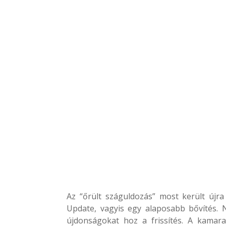
Az “őrült száguldozás” most került újra
Update, vagyis egy alaposabb bővítés. N
újdonságokat hoz a frissítés. A kamar