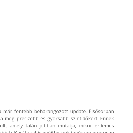
d a már fentebb beharangozott update. Elsősorban
 a még precízebb és gyorsabb szintidőkért. Ennek
zült, amely talán jobban mutatja, mikor érdemes
öbbit). Barátokat is gyűjthetünk (egészen pontosan