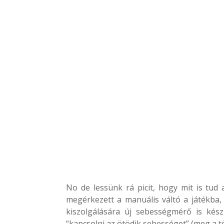
No de lessünk rá picit, hogy mit is tu
megérkezett a manuális váltó a játékba,
kiszolgálására új sebességmérő is kés
“kapcsolni az ötödik sebességet” (meg a t