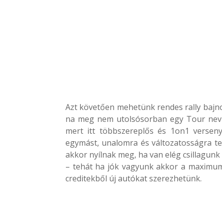
Azt követően mehetünk rendes rally bajn
na meg nem utolsósorban egy Tour nevű
mert itt többszereplős és 1on1 verseny
egymást, unalomra és változatosságra te
akkor nyílnak meg, ha van elég csillagun
– tehát ha jók vagyunk akkor a maximum
creditekből új autókat szerezhetünk.