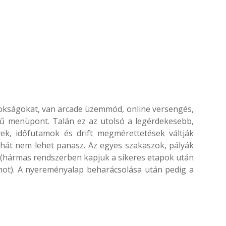
okságokat, van arcade üzemmód, online versengés,
 menüpont. Talán ez az utolsó a legérdekesebb,
ek, időfutamok és drift megmérettetések váltják
hát nem lehet panasz. Az egyes szakaszok, pályák
k (hármas rendszerben kapjuk a sikeres etapok után
ot). A nyereményalap beharácsolása után pedig a