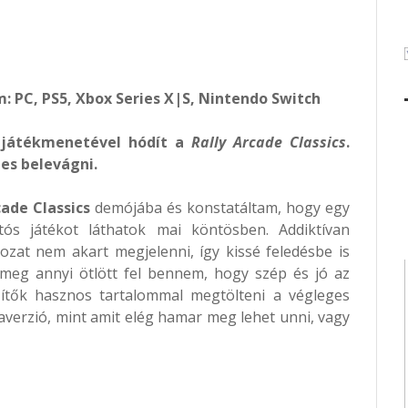
: PC, PS5, Xbox Series X|S, Nintendo Switch
 játékmenetével hódít a
Rally Arcade Classics
.
es belevágni.
cade Classics
demójába és konstatáltam, hogy egy
utós játékot láthatok mai köntösben. Addiktívan
tozat nem akart megjelenni, így kissé feledésbe is
 meg annyi ötlött fel bennem, hogy szép és jó az
zítők hasznos tartalommal megtölteni a végleges
averzió, mint amit elég hamar meg lehet unni, vagy