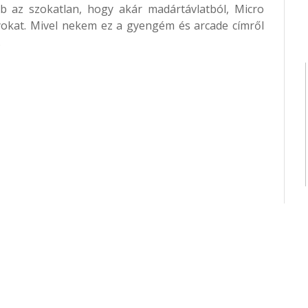
 az szokatlan, hogy akár madártávlatból, Micro
yokat. Mivel nekem ez a gyengém és arcade címről
.