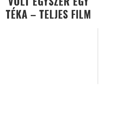
VOLT EGYSZER EGY
TÉKA – TELJES FILM