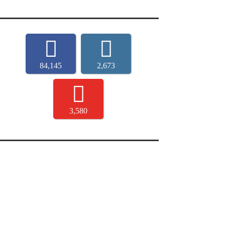
84,145
2,673
3,580