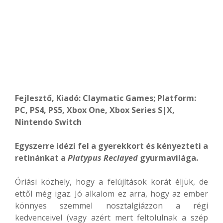
Fejlesztő, Kiadó: Claymatic Games; Platform:
PC, PS4, PS5, Xbox One, Xbox Series S|X,
Nintendo Switch
Egyszerre idézi fel a gyerekkort és kényezteti a
retinánkat a
Platypus Reclayed
gyurmavilága.
Óriási közhely, hogy a felújítások korát éljük, de
ettől még igaz. Jó alkalom ez arra, hogy az ember
könnyes szemmel nosztalgiázzon a régi
kedvenceivel (vagy azért mert feltolulnak a szép