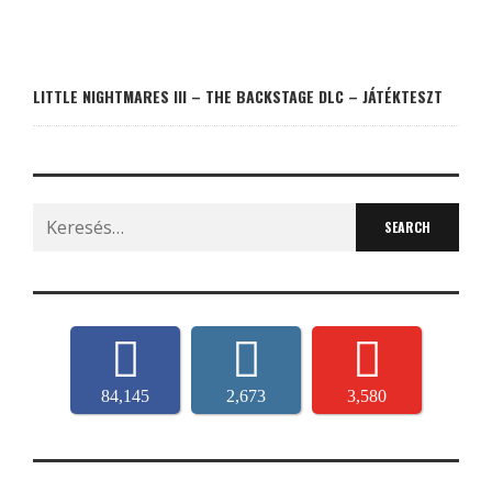
LITTLE NIGHTMARES III – THE BACKSTAGE DLC – JÁTÉKTESZT
Search
for:
84,145
2,673
3,580