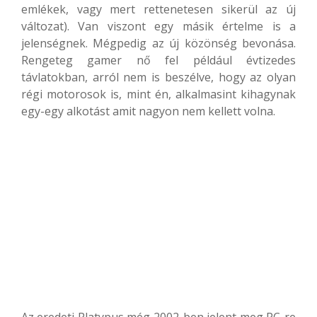
emlékek, vagy mert rettenetesen sikerül az új
változat). Van viszont egy másik értelme is a
jelenségnek. Mégpedig az új közönség bevonása.
Rengeteg gamer nő fel például évtizedes
távlatokban, arról nem is beszélve, hogy az olyan
régi motorosok is, mint én, alkalmasint kihagynak
egy-egy alkotást amit nagyon nem kellett volna.
Az eredeti Platypus még 2002-ben jelent meg PC-re