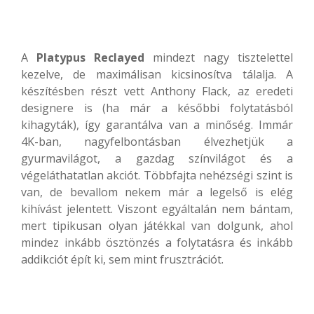
A
Platypus Reclayed
mindezt nagy tisztelettel
kezelve, de maximálisan kicsinosítva tálalja. A
készítésben részt vett Anthony Flack, az eredeti
designere is (ha már a későbbi folytatásból
kihagyták), így garantálva van a minőség. Immár
4K-ban, nagyfelbontásban élvezhetjük a
gyurmavilágot, a gazdag színvilágot és a
végeláthatatlan akciót. Többfajta nehézségi szint is
van, de bevallom nekem már a legelső is elég
kihívást jelentett. Viszont egyáltalán nem bántam,
mert tipikusan olyan játékkal van dolgunk, ahol
mindez inkább ösztönzés a folytatásra és inkább
addikciót épít ki, sem mint frusztrációt.