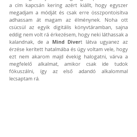
a cím kapcsán kering azért kiállt, hogy egyszer
megadjam a módját és csak erre összpontoisítva
adhassam át magam az élménynek. Noha ott
csücsül az egyik digitális könyvtáramban, sajna
eddig nem volt rá érkezésem, hogy neki láthassak a
kalandnak, de a
Mind Diver
t látva ugyanez az
érzése kerített hatalmába és úgy voltam vele, hogy
ezt nem akarom majd évekig halogatni, várva a
megfelelő alkalmat, amikor csak ide tudok
fókuszálni, így az első adandó alkalommal
lecsaptam rá.