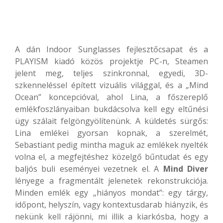
A dán Indoor Sunglasses fejlesztőcsapat és a
PLAYISM kiadó közös projektje PC-n, Steamen
jelent meg, teljes szinkronnal, egyedi, 3D-
szkenneléssel épített vizuális világgal, és a „Mind
Ocean” koncepcióval, ahol Lina, a főszereplő
emlékfoszlányaiban bukdácsolva kell egy eltűnési
ügy szálait felgöngyölítenünk. A küldetés sürgős:
Lina emlékei gyorsan kopnak, a szerelmét,
Sebastiant pedig mintha maguk az emlékek nyelték
volna el, a megfejtéshez közelgő bűntudat és egy
baljós buli eseményei vezetnek el. A
Mind Diver
lényege a fragmentált jelenetek rekonstrukciója.
Minden emlék egy „hiányos mondat”: egy tárgy,
időpont, helyszín, vagy kontextusdarab hiányzik, és
nekünk kell rájönni, mi illik a kiarkósba, hogy a