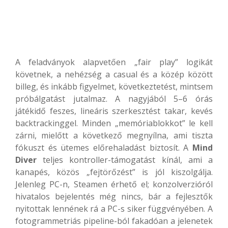
A feladványok alapvetően „fair play” logikát
követnek, a nehézség a casual és a közép között
billeg, és inkább figyelmet, következtetést, mintsem
próbálgatást jutalmaz. A nagyjából 5–6 órás
játékidő feszes, lineáris szerkesztést takar, kevés
backtrackinggel. Minden „memóriablokkot” le kell
zárni, mielőtt a következő megnyílna, ami tiszta
fókuszt és ütemes előrehaladást biztosít. A
Mind
Diver
teljes kontroller-támogatást kínál, ami a
kanapés, közös „fejtörőzést” is jól kiszolgálja.
Jelenleg PC-n, Steamen érhető el; konzolverzióról
hivatalos bejelentés még nincs, bár a fejlesztők
nyitottak lennének rá a PC-s siker függvényében. A
fotogrammetriás pipeline-ból fakadóan a jelenetek