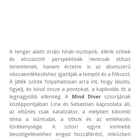
A tenger alatti óriási hínár-oszlopok, élénk színek
és elcsúszott perspektívák nemcsak stílust
teremtenek, hanem érzetre is az álomszerű
visszaemlékezéshez igazítják a tempót és a fókuszt.
A játék szinte folyamatosan arra int, hogy lassíts,
figyelj, és kösd össze a pontokat, a kapkodás itt a
legnagyobb ellenség. A
Mind Diver
sztorijának
középpontjában Lina és Sebastian kapcsolata áll,
az eltűnés csak katalizátor, a mélyben kibomló
téma a bűntudat, a titkok és az emlékezés
törékenysége. A sztori egyre intimebb
beszélgetésekhez enged hozzáférést, miközben