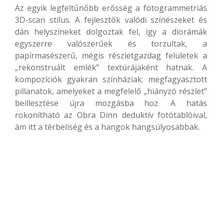
Az egyik legfeltűnőbb erősség a fotogrammetriás
3D-scan stílus. A fejlesztők valódi színészeket és
dán helyszíneket dolgoztak fel, így a diorámák
egyszerre valószerűek és torzultak, a
papírmasészerű, mégis részletgazdag felületek a
„rekonstruált emlék” textúrájaként hatnak. A
kompozíciók gyakran színháziak: megfagyasztott
pillanatok, amelyeket a megfelelő „hiányzó részlet”
beillesztése újra mozgásba hoz. A hatás
rokonítható az Obra Dinn deduktív fotótablóival,
ám itt a térbeliség és a hangok hangsúlyosabbak.