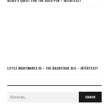
BLUEY’S QUEST FOR THE GOLD PEN – JÁTÉKTESZT
LITTLE NIGHTMARES III – THE BACKSTAGE DLC – JÁTÉKTESZT
Search
for: