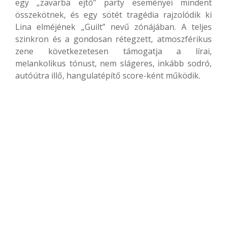
egy „zavarba ejtő” party eseményei mindent
összekötnek, és egy sötét tragédia rajzolódik ki
Lina elméjének „Guilt” nevű zónájában. A teljes
szinkron és a gondosan rétegzett, atmoszférikus
zene következetesen támogatja a lírai,
melankolikus tónust, nem slágeres, inkább sodró,
autóútra illő, hangulatépítő score-ként működik.