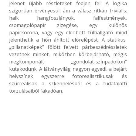
jelenet újabb részleteket fedjen fel. A logika
szigorúan érvényesül, ám a válasz ritkán triviális:
halk hangfoszlányok, falfestmények,
csomagolópapír zizegése, egy különös
papírkorona, vagy egy eldobott fülhallgató mind
jelenthetik a hőn áhított előrelépést. A statikus
„pillanatképek” fölött felvett párbeszédrészletek
vezetnek minket, miközben körbejárható, mégis
megkomponált „gondolat-színpadokon”
kutakodunk. A látványvilág nagyon egyedi, a bejárt
helyszínek egyszerre fotorealisztikusak és
szürreálisak a szkennelésből és a tudatalatti
torzulásaiból fakadóan.