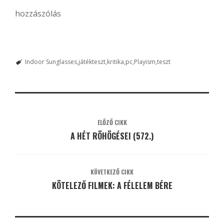
hozzászólás
Indoor Sunglasses
játékteszt
kritika
pc
Playism
teszt
ELŐZŐ CIKK
A HÉT RÖHÖGÉSEI (572.)
KÖVETKEZŐ CIKK
KÖTELEZŐ FILMEK: A FÉLELEM BÉRE