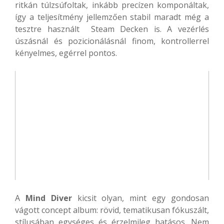
ritkán túlzsúfoltak, inkább precízen komponáltak,
így a teljesítmény jellemzően stabil maradt még a
tesztre használt Steam Decken is. A vezérlés
úszásnál és pozicionálásnál finom, kontrollerrel
kényelmes, egérrel pontos.
A
Mind Diver
kicsit olyan, mint egy gondosan
vágott concept album: rövid, tematikusan fókuszált,
stílusában egységes és érzelmileg hatásos. Nem