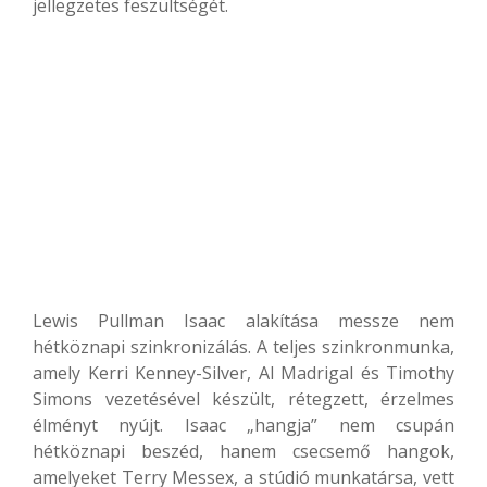
jellegzetes feszültségét.
Lewis Pullman Isaac alakítása messze nem
hétköznapi szinkronizálás. A teljes szinkronmunka,
amely Kerri Kenney-Silver, Al Madrigal és Timothy
Simons vezetésével készült, rétegzett, érzelmes
élményt nyújt. Isaac „hangja” nem csupán
hétköznapi beszéd, hanem csecsemő hangok,
amelyeket Terry Messex, a stúdió munkatársa, vett