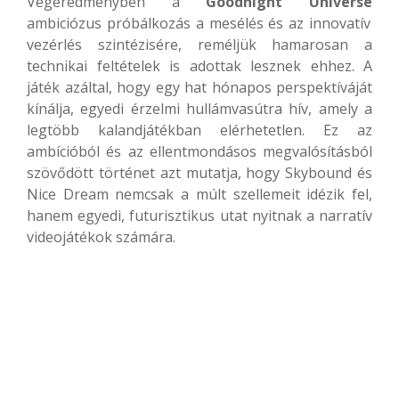
Végeredményben a
Goodnight Universe
ambiciózus próbálkozás a mesélés és az innovatív
vezérlés szintézisére, reméljük hamarosan a
technikai feltételek is adottak lesznek ehhez. A
játék azáltal, hogy egy hat hónapos perspektíváját
kínálja, egyedi érzelmi hullámvasútra hív, amely a
legtöbb kalandjátékban elérhetetlen. Ez az
ambícióból és az ellentmondásos megvalósításból
szövődött történet azt mutatja, hogy Skybound és
Nice Dream nemcsak a múlt szellemeit idézik fel,
hanem egyedi, futurisztikus utat nyitnak a narratív
videojátékok számára.