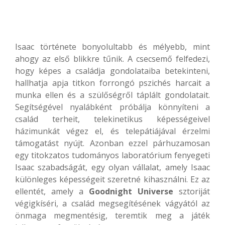
Isaac története bonyolultabb és mélyebb, mint
ahogy az első blikkre tűnik. A csecsemő felfedezi,
hogy képes a családja gondolataiba betekinteni,
hallhatja apja titkon forrongó pszichés harcait a
munka ellen és a szülőségről táplált gondolatait.
Segítségével nyalábként próbálja könnyíteni a
család terheit, telekinetikus képességeivel
házimunkát végez el, és telepátiájával érzelmi
támogatást nyújt. Azonban ezzel párhuzamosan
egy titokzatos tudományos laboratórium fenyegeti
Isaac szabadságát, egy olyan vállalat, amely Isaac
különleges képességeit szeretné kihasználni. Ez az
ellentét, amely a
Goodnight Universe
sztoriját
végigkíséri, a család megsegítésének vágyától az
önmaga megmentésig, teremtik meg a játék