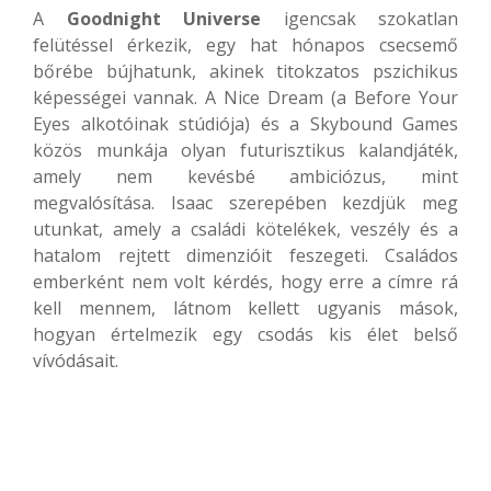
A
Goodnight Universe
igencsak szokatlan
felütéssel érkezik, egy hat hónapos csecsemő
bőrébe bújhatunk, akinek titokzatos pszichikus
képességei vannak. A Nice Dream (a Before Your
Eyes alkotóinak stúdiója) és a Skybound Games
közös munkája olyan futurisztikus kalandjáték,
amely nem kevésbé ambiciózus, mint
megvalósítása. Isaac szerepében kezdjük meg
utunkat, amely a családi kötelékek, veszély és a
hatalom rejtett dimenzióit feszegeti. Családos
emberként nem volt kérdés, hogy erre a címre rá
kell mennem, látnom kellett ugyanis mások,
hogyan értelmezik egy csodás kis élet belső
vívódásait.