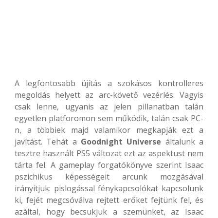
A legfontosabb újítás a szokásos kontrolleres
megoldás helyett az arc-követő vezérlés. Vagyis
csak lenne, ugyanis az jelen pillanatban talán
egyetlen platforomon sem működik, talán csak PC-
n, a többiek majd valamikor megkapják ezt a
javítást. Tehát a
Goodnight Universe
általunk a
tesztre használt PS5 változat ezt az aspektust nem
tárta fel. A gameplay forgatókönyve szerint Isaac
pszichikus képességeit arcunk mozgásával
irányítjuk: pislogással fénykapcsolókat kapcsolunk
ki, fejét megcsóválva rejtett erőket fejtünk fel, és
azáltal, hogy becsukjuk a szemünket, az Isaac