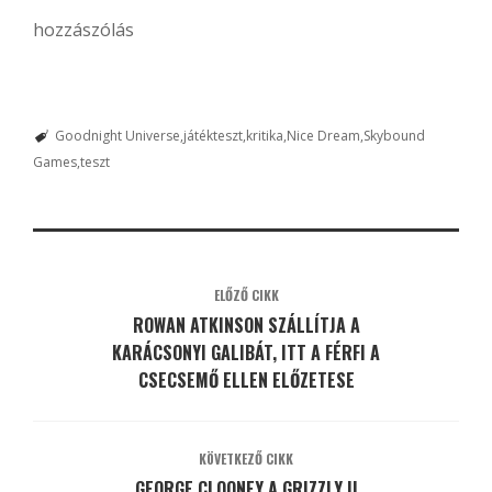
hozzászólás
Goodnight Universe
játékteszt
kritika
Nice Dream
Skybound
Games
teszt
ELŐZŐ CIKK
ROWAN ATKINSON SZÁLLÍTJA A
KARÁCSONYI GALIBÁT, ITT A FÉRFI A
CSECSEMŐ ELLEN ELŐZETESE
KÖVETKEZŐ CIKK
GEORGE CLOONEY A GRIZZLY II