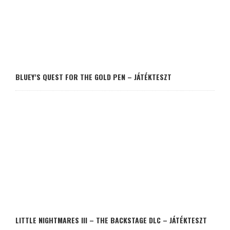
BLUEY’S QUEST FOR THE GOLD PEN – JÁTÉKTESZT
LITTLE NIGHTMARES III – THE BACKSTAGE DLC – JÁTÉKTESZT