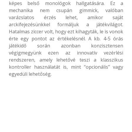
képes belső monológok hallgatására. Ez a
mechanika nem csupán gimmick, valóban
varázslatos érzés lehet, amikor saját
arckifejezésünkkel formáljuk a játékvilágot.
Hatalmas ziccer volt, hogy ezt kihagyták, le is vonok
érte egy pontot az értékelésnél. A kb. 4-5 órás
játékidő során azonban konzisztensen
végigmegyünk ezen az innovatív vezérlési
rendszeren, amely lehetővé teszi a klasszikus
kontroller használatát is, mint “opcionális” vagy
egyedüli lehetőség.