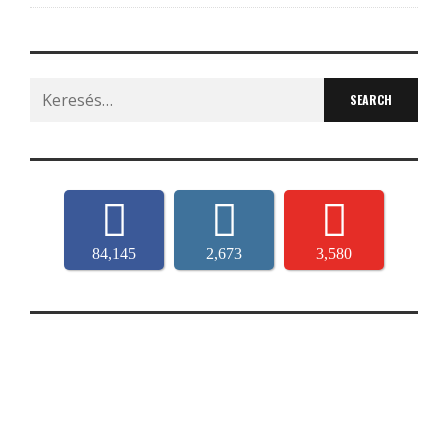
Search
for:
84,145
2,673
3,580